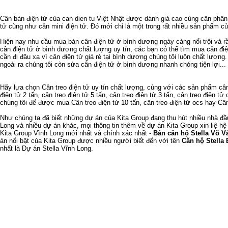
Cân bàn điện tử
của
can dien tu
Việt Nhật được dánh giá cao cùng
cân phân 
tử
cũng như
cân mini điện tử
. Đó mới chỉ là một trong rất nhiều sản phẩm c
Hiện nay nhu cầu
mua bán cân điện tử ở bình dương
ngày càng nổi trội và 
cân điện tử ở bình dương
chất lượng uy tín, các bạn có thể tìm mua
cân đi
cần đi đâu xa vì
cân điện tử giá rẻ tại bình dương
chúng tôi luôn chất lượng
ngoài ra chúng tôi còn
sửa cân điện tử ở bình dương
nhanh chóng tiện lợi...
Hãy lựa chọn
Cân treo điện tử
uy tín chất lượng, cùng với các sản phẩm
cân
điện tử 2 tấn
,
cân treo điện tử 5 tấn
,
cân treo điện tử 3 tấn
,
cân treo điện tử 
chúng tôi để được mua
Cân treo điện tử 10 tấn
,
cân treo điện tử ocs
hay
Cân
Như chúng ta đã biết
những dự án của Kita Group
đang thu hút nhiều nhà đ
Long
và nhiều dự án khác, mọi thông tin thêm về
dự án Kita Group
xin liệ hệ
Kita Group Vĩnh Long
mới nhất và chính xác nhất -
Bán căn hộ Stella Võ V
án nổi bật của Kita Group được nhiều người biết đến với tên
Căn hộ Stella 
nhất là
Dự án Stella Vĩnh Long
.