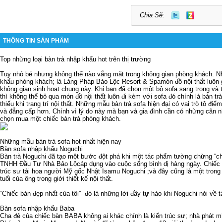
Chia Sẽ:
THÔNG TIN SẢN PHẨM
Top những loại bàn trà nhập khẩu hot trên thị trường
Tuy nhỏ bé nhưng không thể nào vắng mặt trong không gian phòng khách. Nh
khẩu phòng khách; là
Làng Pháp Bảo Lộc Resort & Spa
món đồ nội thất luôn 
không gian sinh hoạt chung này. Khi bạn đã chọn một bộ sofa sang trọng và
thì không thể bỏ qua món đồ nội thất luôn đi kèm với sofa đó chính là bàn tr
thiếu khi trang trí nội thất. Những mẫu bàn trà sofa hiện đại có vai trò tô đ
và đẳng cấp hơn. Chính vì lý do này mà bạn và gia đình cần có những cân n
chọn mua một chiếc bàn trà phòng khách.
Những mẫu bàn trà sofa hot nhất hiện nay
Bàn sofa nhập khẩu Noguchi
Bàn trà Noguchi đã tạo một bước đột phá khi một tác phẩm tường chừng “c
TNHH Đầu Tư Nhà Bảo Lộc
áp dụng vào cuộc sống bình dị hàng ngày. Chiếc 
trúc sư tài hoa người Mỹ gốc Nhật Isamu Noguchi ;và đây cũng là một trong
tuổi của ông trong giới thiết kế nội thất.
“Chiếc bàn đẹp nhất của tôi”- đó là những lời đầy tự hào khi Noguchi nói về
Bàn sofa nhập khẩu Baba
Cha đẻ của chiếc bàn BABA không ai khác chính là kiến trúc sư; nhà phát mi