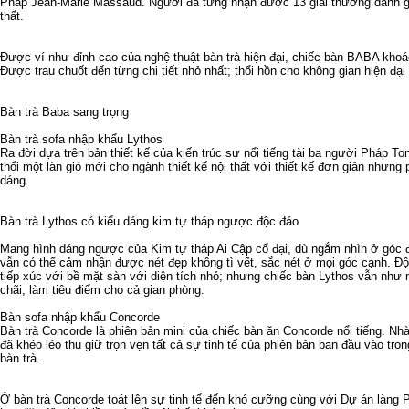
Pháp Jean-Marie Massaud. Người đã từng nhận được 13 giải thưởng danh giá 
thất.
Được ví như đỉnh cao của nghệ thuật bàn trà hiện đại, chiếc bàn BABA kho
Được trau chuốt đến từng chi tiết nhỏ nhất; thổi hồn cho không gian hiện đạ
Bàn trà Baba sang trọng
Bàn trà sofa nhập khẩu Lythos
Ra đời dựa trên bản thiết kế của kiến trúc sư nổi tiếng tài ba người Pháp Ton
thổi một làn gió mới cho ngành thiết kế nội thất với thiết kế đơn giản nhưng
dáng.
Bàn trà Lythos có kiểu dáng kim tự tháp ngược độc đáo
Mang hình dáng ngược của Kim tự tháp Ai Cập cổ đại, dù ngắm nhìn ở góc đ
vẫn có thể cảm nhận được nét đẹp không tì vết, sắc nét ở mọi góc cạnh. Độ
tiếp xúc với bề mặt sàn với diện tích nhỏ; nhưng chiếc bàn Lythos vẫn như 
chãi, làm tiêu điểm cho cả gian phòng.
Bàn sofa nhập khẩu Concorde
Bàn trà Concorde là phiên bản mini của chiếc bàn ăn Concorde nổi tiếng. Nh
đã khéo léo thu giữ trọn vẹn tất cả sự tinh tế của phiên bản ban đầu vào tro
bàn trà.
Ở bàn trà Concorde toát lên sự tinh tế đến khó cưỡng cùng với
Dự án làng 