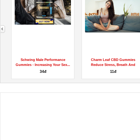
next
Schwing Male Performance
Charm Leaf CBD Gummies
.
Gummies - Increasing Your Sex...
Reduce Stress, Breath And
Aches...
34đ
11đ