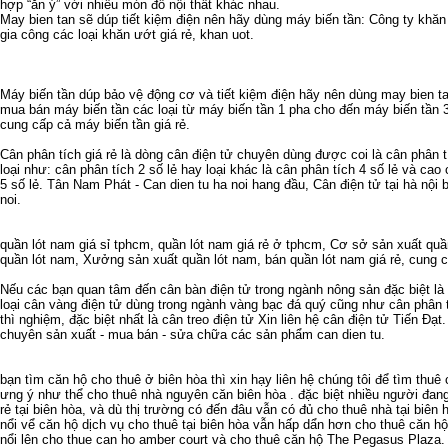
hợp “ăn ý” với nhiều món đồ nội thất khác nhau.
May bien tan
sẽ dúp tiết kiệm điện nên hãy dùng
máy biến tần
: Công ty
khăn
gia công các loại
khăn ướt giá rẻ
,
khan uot
.
Máy biến tần
dúp bảo vệ động cơ và tiết kiệm điện hãy nên dùng
may bien t
mua bán máy biến tần
các loại từ
máy biến tần 1 pha
cho đến
máy biến tần 
cung cấp cả
máy biến tần giá rẻ
.
Cân phân tích giá rẻ
là dòng cân điện tử chuyên dùng được coi là
cân phân t
loại như:
cân phân tích 2 số lẻ
hay loại khác là
cân phân tích 4 số lẻ
và cao c
5 số lẻ
. Tân Nam Phát -
Can dien tu ha noi
hang đầu,
Cân điện tử tại hà nội
b
noi
.
quần lót nam giá sỉ tphcm
,
quần lót nam giá rẻ ở tphcm
,
Cơ sở sản xuất quầ
quần lót nam
,
Xưởng sản xuất quần lót nam
,
bán quần lót nam giá rẻ
,
cung c
Nếu các bạn quan tâm đến
cân bàn điện tử
trong ngành nông sản đặc biệt là
loại
cân vàng điện tử
dùng trong ngành vàng bạc đá quý cũng như
cân phân 
thì nghiệm, đặc biệt nhất là
cân treo điện tử
Xin liên hệ
cân điện tử
Tiến Đạt.
chuyên sản xuất - mua bán - sửa chữa các sản phẩm
can dien tu
.
bạn tìm
căn hộ cho thuê ở biên hòa
thì xin hạy liên hệ chúng tôi để tìm
thuê 
ưng ý như thể
cho thuê nhà nguyên căn biên hòa
. đặc biệt nhiều người đan
rẻ tại biên hòa
, và dù thị trường có đến đâu vẫn có đủ
cho thuê nhà tại biên 
nổi vể
căn hộ dịch vụ cho thuê tại biên hòa
vẫn hấp dẩn hơn
cho thuê căn hộ
nổi lên
cho thue can ho amber court
và
cho thuê căn hộ The Pegasus Plaza
.