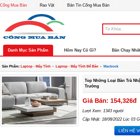
Cổng Mua Bán
Rao Vặt
Bản Tin Cổng Mua Bán
Danh Mục Sản Phẩm
Hôm Nay Có Gì?
Bán Chạy Nhấ
Sản Phẩm:
Laptop - Máy Tính
-
Laptop - Máy Tính Để Bàn
-
Macbook
Top Những Loại Bàn Trà Nhậ
Trường
Giá Bán: 154,326đ
Lượt Xem: 1343 người
Cập Nhật: 18/08/2022 Lúc 03 G
LIÊN HỆ 