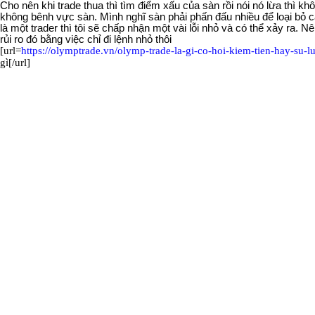
Cho nên khi trade thua thì tìm điểm xấu của sàn rồi nói nó lừa thì k
không bênh vực sàn.
Mình
nghĩ sàn phải phấn đấu nhiều để loại bỏ 
là một trader thì tôi sẽ chấp nhận một vài lỗi nhỏ và có thể xảy ra. N
rủi ro đó bằng việc chỉ đi lệnh nhỏ thôi
[url=
https://olymptrade.vn/olymp-trade-la-gi-co-hoi-kiem-tien-hay-su-l
gì
[/url
]