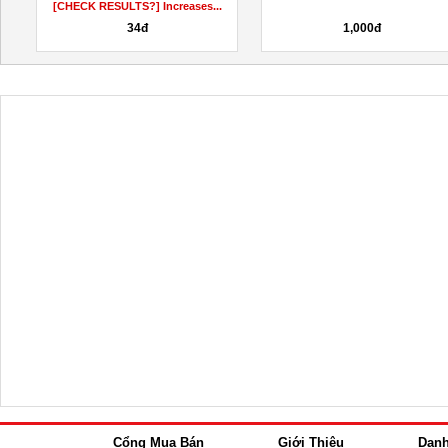
[CHECK RESULTS?] Increases...
34đ
1,000đ
Cổng Mua Bán
Giới Thiệu
Dan