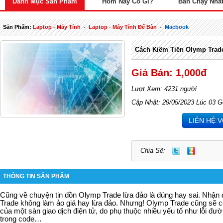
Danh Mục Sản Phẩm
Hôm Nay Có Gì?
Bán Chạy Nhấ
Sản Phẩm:
Laptop - Máy Tính
-
Laptop - Máy Tính Để Bàn
-
Macbook
Cách Kiếm Tiền Olymp Trad
Giá Bán: 1,000đ
Lượt Xem: 4231 người
Cập Nhật: 29/05/2023 Lúc 03 G
LIÊN HỆ 
Chia Sẽ:
THÔNG TIN SẢN PHẨM
Cũng về chuyện tin đồn Olymp Trade lừa đảo là đúng hay sai. Nhận
Trade không làm ảo giá hay lừa đảo. Nhưng! Olymp Trade cũng sẽ có
của một sàn giao dịch điện tử, do phụ thuộc nhiều yếu tố như lỗi đư
trong code
…