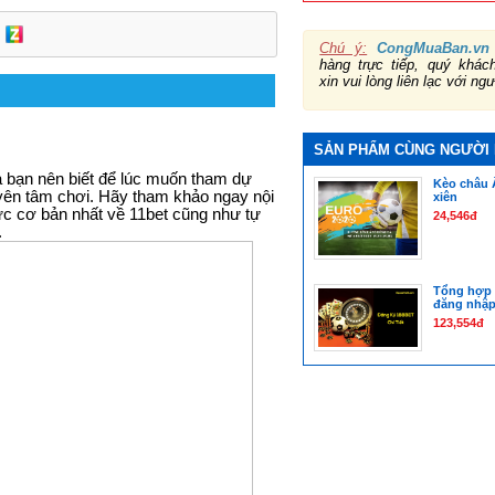
Chú ý:
CongMuaBan.vn
hàng trực tiếp, quý khá
xin vui lòng liên lạc với ng
SẢN PHẨM CÙNG NGƯỜI
à bạn nên biết để lúc muốn tham dự
Kèo châu Â
 yên tâm chơi. Hãy tham khảo ngay nội
xiên
hức cơ bản nhất về 11bet cũng như tự
24,546đ
.
Tổng hợp c
đăng nhập 
123,554đ