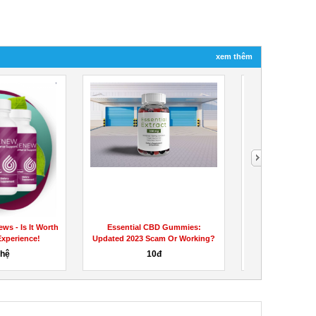
xem thêm
ummies Reviews -
Cortexi Reviews (Customer Says
SkinBiotix MD S
ews Update)...
SCAM or LEGIT) Safe...
Reviews All You
n hệ
Liên hệ
10,