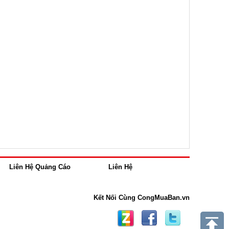
Liên Hệ Quảng Cáo
Liên Hệ
Kết Nối Cùng CongMuaBan.vn