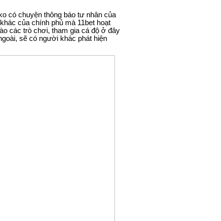
 ko có chuyện thông báo tư nhân của
o khác của chính phủ mà 11bet hoạt
ào các trò chơi, tham gia cá độ ở đây
ngoài, sẽ có người khác phát hiện