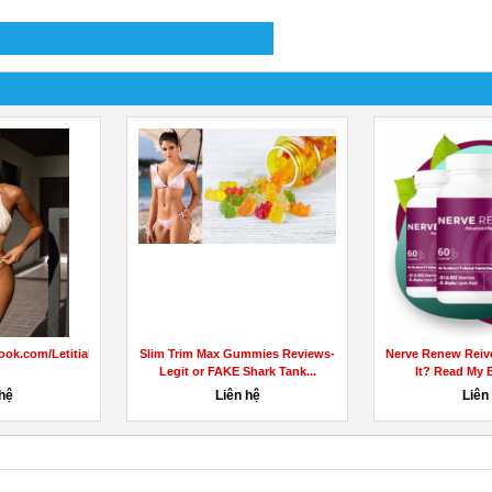
BD Gummies:
Updated Exam Dumps for Quick
Joint Restore G
am Or Working?
Preparation
(Consumer Revi
đ
10,000đ
Liê