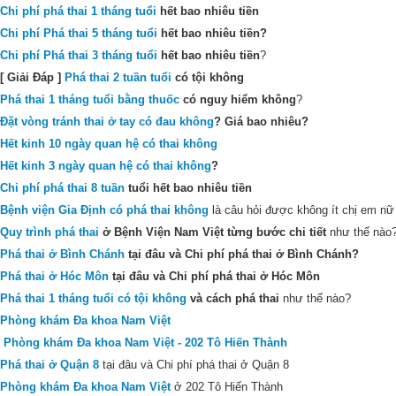
Chi phí phá thai 1 tháng tuổi
hết bao nhiêu tiền
Chi phí Phá thai 5 tháng tuổi
hết bao nhiêu tiền?
Chi phí Phá thai 3 tháng tuổi
hết bao nhiêu tiền
?
[ Giải Đáp ]
Phá thai 2 tuần tuổi
có tội không
Phá thai 1 tháng tuổi bằng thuốc
có nguy hiểm không
?
Đặt vòng tránh thai ở tay có đau không
?
Giá bao nhiêu?
Hết kinh 10 ngày quan hệ có thai không
Hết kinh 3 ngày quan hệ có thai không
?
Chi phí phá thai 8 tuần
tuổi hết bao nhiêu tiền
Bệnh viện Gia Định có phá thai không
là câu hỏi được không ít chị em nữ 
Quy trình phá thai
ở Bệnh Viện Nam Việt từng bước chi tiết
như thế nào
Phá thai ở Bình Chánh
tại đâu và Chi phí phá thai ở Bình Chánh?
Phá thai ở Hóc Môn
tại đâu và Chi phí phá thai ở Hóc Môn
Phá thai 1 tháng tuổi có tội không
và cách phá thai
như thế nào?
Phòng khám Đa khoa Nam Việt
Phòng khám Đa khoa Nam Việt - 202 Tô Hiến Thành
Phá thai ở Quận 8
tại đâu và Chi phí phá thai ở Quận 8
Phòng khám Đa khoa Nam Việt
ở 202 Tô Hiến Thành