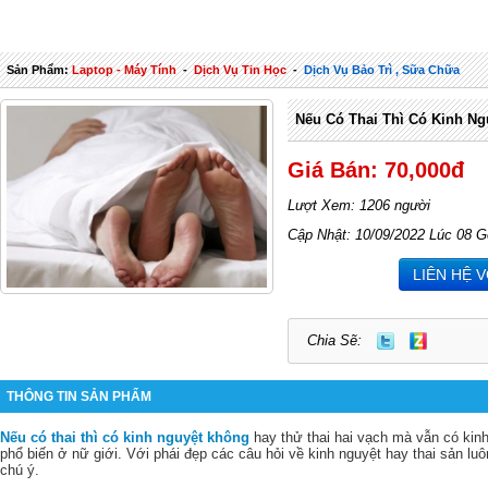
Sản Phẩm:
Laptop - Máy Tính
-
Dịch Vụ Tin Học
-
Dịch Vụ Bảo Trì , Sữa Chữa
Nếu Có Thai Thì Có Kinh N
Giá Bán: 70,000đ
Lượt Xem: 1206 người
Cập Nhật: 10/09/2022 Lúc 08 G
LIÊN HỆ 
Chia Sẽ:
THÔNG TIN SẢN PHẨM
Nếu có thai thì có kinh nguyệt không
hay thử thai hai vạch mà vẫn có kinh
phổ biến ở nữ giới. Với phái đẹp các câu hỏi về kinh nguyệt hay thai sản lu
chú ý.