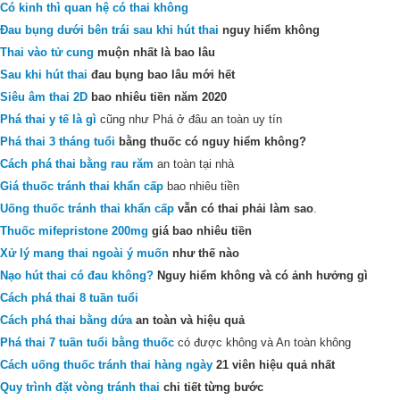
Có kinh thì quan hệ có thai không
Đau bụng dưới bên trái sau khi hút thai
nguy hiểm không
Thai vào tử cung
muộn nhất là bao lâu
Sau khi hút thai
đau bụng bao lâu mới hết
Siêu âm thai 2D
bao nhiêu tiền năm 2020
Phá thai y tế là gì
cũng như Phá ở đâu an toàn uy tín
Phá thai 3 tháng tuổi
bằng thuốc có nguy hiểm không?
Cách phá thai bằng rau răm
an toàn tại nhà
Giá thuốc tránh thai khẩn cấp
bao nhiêu tiền
Uống thuốc tránh thai khẩn cấp
vẫn có thai phải làm sao
.
Thuốc mifepristone 200mg
giá bao nhiêu tiền
Xử lý mang thai ngoài ý muốn
như thế nào
Nạo hút thai có đau không?
Nguy hiểm không và có ảnh hưởng gì
Cách phá thai 8 tuần tuổi
Cách phá thai bằng dứa
an toàn và hiệu quả
Phá thai 7 tuần tuổi bằng thuốc
có được không và An toàn không
Cách uống thuốc tránh thai hàng ngày
21 viên hiệu quả nhất
Quy trình đặt vòng tránh thai
chi tiết từng bước