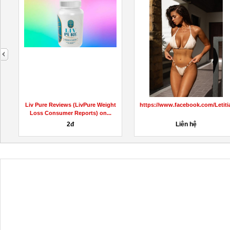
next
KetoCapsulesAustralia/
Liv Pure Reviews (LivPure Weight
https://www.facebook.com/Leti
Loss Consumer Reports) on...
2đ
Liên hệ