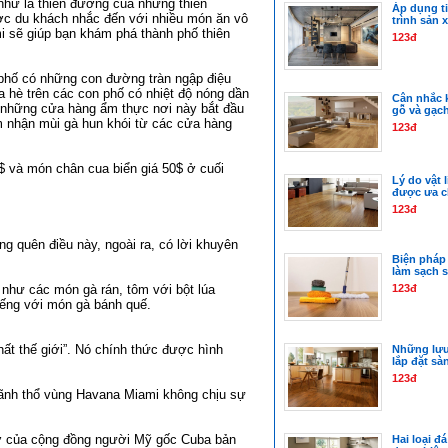
hư là thiên đường của những thiên
Áp dụng t
ợc du khách nhắc đến với nhiều món ăn vô
trình sản 
i sẽ giúp bạn khám phá thành phố thiên
123đ
 phố có những con đường tràn ngập điệu
a hè trên các con phố có nhiệt độ nóng dần
Cân nhắc k
à những cửa hàng ẩm thực nơi này bắt đầu
gỗ và gạc
m nhận mùi gà hun khói từ các cửa hàng
123đ
$ và món chân cua biển giá 50$ ở cuối
Lý do vật 
được ưa 
123đ
g quên điều này, ngoài ra, có lời khuyên
Biện pháp
làm sạch 
 như các món gà rán, tôm với bột lúa
123đ
tiếng với món gà bánh quế.
ất thế giới”. Nó chính thức được hình
Những lưu 
lắp đặt sà
123đ
lãnh thổ vùng Havana Miami không chịu sự
 gỡ của cộng đồng người Mỹ gốc Cuba bản
Hai loại đ