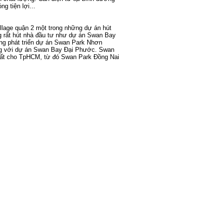
g tiện lợi...
illage quận 2
một trong những dự án hút
 rất hút nhà đầu tư như
dự án Swan Bay
ng phát triển
dự án Swan Park Nhơn
g với
dự án Swan Bay Đại Phước
.
Swan
hất cho TpHCM, từ đó
Swan Park Đồng Nai