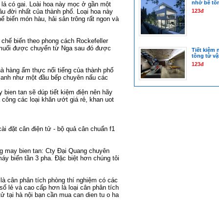
nhờ bê tô
, lá có gai. Loài hoa này mọc ở gần một
âu đời nhất của thành phố. Loại hoa này
123đ
 biến món hàu, hải sản trông rất ngon và
chế biến theo phong cách Rockefeller
á muối được chuyển từ Nga sau đó được
Tiết kiệm 
tông từ vật
123đ
hà hàng ẩm thực nổi tiếng của thành phố
n anh như một đầu bếp chuyên nấu các
 bien tan
sẽ dúp tiết kiệm điện nên hãy
 công các loại
khăn ướt giá rẻ
,
khan uot
ài đặt cân điện tử -
bộ quả cân chuẩn f1
ng
may bien tan
: Cty Đại Quang chuyên
áy biến tần 3 pha
. Đặc biệt hơn chúng tôi
 là
cân phân tích phòng thí nghiệm
có các
số lẻ
và cao cấp hơn là loại
cân phân tích
ử tại hà nội
bạn cần mua
can dien tu o ha