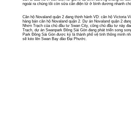
ngoài ra chúng tôi còn
sửa cân điện tử ở bình dương
nhanh chón
Căn hộ Novaland quận 2
đang thịnh hành VD:
căn hộ Victoria V
hàng
bán căn hộ Novaland quận 2
.
Dự án Novaland quận 2
đang
Nhơn Trạch
của chủ đầu tư Swan City, cũng chủ đầu tư này đa
Trạch
,
dự án Swanpark Đông Sài Gòn
đang phát triển song son
Park Đông Sài Gòn
được kỳ là thành phố vệ tinh thông minh n
sẽ kéo lên
Swan Bay đảo Đại Phước
.