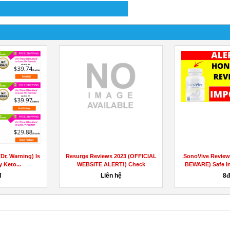
(Dr. Warning) Is
Resurge Reviews 2023 (OFFICIAL
SonoVive Review
y Keto...
WEBSITE ALERT!) Check
BEWARE) Safe Ing
Weight...
đ
Liên hệ
8