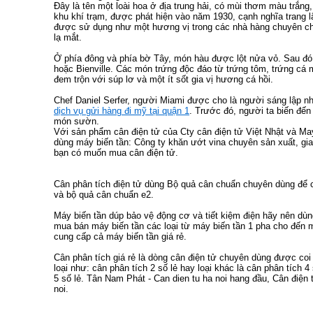
Đây là tên một loài hoa ở địa trung hải, có mùi thơm màu trắng
khu khí trạm, được phát hiện vào năm 1930, cạnh nghĩa trang l
được sử dụng như một hương vị trong các nhà hàng chuyên chế
lạ mắt.
Ở phía đông và phía bờ Tây, món hàu được lột nửa vỏ. Sau đó 
hoặc Bienville. Các món trứng độc đáo từ trứng tôm, trứng c
đem trộn với súp lơ và một ít sốt gia vị hương cá hồi.
Chef Daniel Serfer, người Miami được cho là người sáng lập n
dịch vụ gửi hàng đi mỹ tại quận 1
. Trước đó, người ta biến đế
món sườn.
Với sản phẩm
cân điện tử
của Cty
cân điện tử
Việt Nhật và
May
dùng
máy biến tần
: Công ty
khăn ướt vina
chuyên sản xuất, gia
bạn có muốn mua
cân điện tử
.
Cân phân tích điện tử
dùng
Bộ quả cân chuẩn
chuyên dùng để c
và
bộ quả cân chuẩn e2
.
Máy biến tần
dúp bảo vệ động cơ và tiết kiệm điện hãy nên dù
mua bán máy biến tần
các loại từ
máy biến tần 1 pha
cho đến
m
cung cấp cả
máy biến tần giá rẻ
.
Cân phân tích giá rẻ
là dòng cân điện tử chuyên dùng được coi
loại như:
cân phân tích 2 số lẻ
hay loại khác là
cân phân tích 4 
5 số lẻ
. Tân Nam Phát -
Can dien tu ha noi
hang đầu,
Cân điện t
noi
.