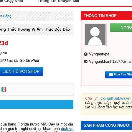
án Chạy Nhất
Thông Tin Khuyến Mãi
THÔNG TIN SHOP
nh Bảng
VYN
ởng Thức Hương Vị Ẩm Thực Độc Đáo
23đ
gười
Vyngantype
2020 Lúc 09 Gờ 06 Phút
Vyngankhanh123@gmai
LIÊN HỆ VỚI SHOP
Gửi Tin Nh
Chú ý:
CongMuaBan.vn
hàng trực tiếp, quý khá
xin vui lòng liên lạc với ng
c của bang Florida nước Mỹ. Đây là một địa
SẢN PHẨM CÙNG NGƯỜI
chơi giải trí, nghỉ dưỡng, khám phá
dịch vụ