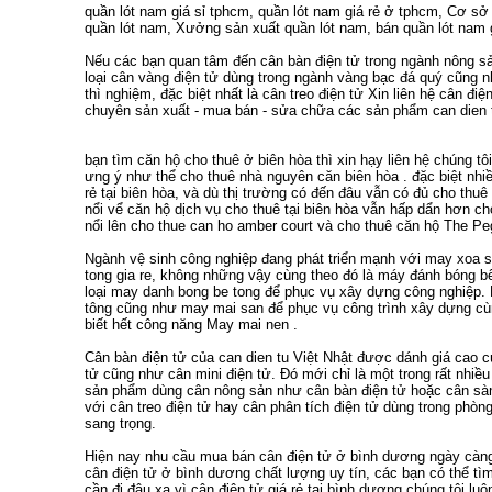
quần lót nam giá sỉ tphcm
,
quần lót nam giá rẻ ở tphcm
,
Cơ sở 
quần lót nam
,
Xưởng sản xuất quần lót nam
,
bán quần lót nam 
Nếu các bạn quan tâm đến
cân bàn điện tử
trong ngành nông sả
loại
cân vàng điện tử
dùng trong ngành vàng bạc đá quý cũng 
thì nghiệm, đặc biệt nhất là
cân treo điện tử
Xin liên hệ
cân điện
chuyên sản xuất - mua bán - sửa chữa các sản phẩm
can dien 
bạn tìm
căn hộ cho thuê ở biên hòa
thì xin hạy liên hệ chúng tô
ưng ý như thể
cho thuê nhà nguyên căn biên hòa
. đặc biệt nh
rẻ tại biên hòa
, và dù thị trường có đến đâu vẫn có đủ
cho thuê 
nổi vể
căn hộ dịch vụ cho thuê tại biên hòa
vẫn hấp dẩn hơn
ch
nổi lên
cho thue can ho amber court
và
cho thuê căn hộ The Pe
Ngành vệ sinh công nghiệp đang phát triển mạnh với
may xoa s
tong gia re
, không những vậy cùng theo đó là
máy đánh bóng bê
loại
may danh bong be tong
để phục vụ xây dựng công nghiệp. 
tông
cũng như
may mai san
để phục vụ công trình xây dựng c
biết hết công năng
May mai nen
.
Cân bàn điện tử
của
can dien tu
Việt Nhật được dánh giá cao 
tử
cũng như
cân mini điện tử
. Đó mới chỉ là một trong rất nhi
sản phẩm dùng cân nông sản như
cân bàn điện tử
hoặc
cân sà
với
cân treo điện tử
hay
cân phân tích điện tử
dùng trong phòng
sang trọng.
Hiện nay nhu cầu
mua bán cân điện tử ở bình dương
ngày càng 
cân điện tử ở bình dương
chất lượng uy tín, các bạn có thể t
cần đi đâu xa vì
cân điện tử giá rẻ tại bình dương
chúng tôi luô