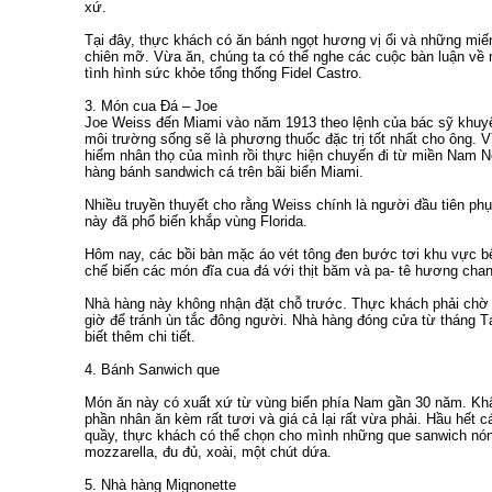
xứ.
Tại đây, thực khách có ăn bánh ngọt hương vị ổi và những miế
chiên mỡ. Vừa ăn, chúng ta có thể nghe các cuộc bàn luận về
tình hình sức khỏe tổng thống Fidel Castro.
3. Món cua Đá – Joe
Joe Weiss đến Miami vào năm 1913 theo lệnh của bác sỹ khuyên
môi trường sống sẽ là phương thuốc đặc trị tốt nhất cho ông. 
hiểm nhân thọ của mình rồi thực hiện chuyến đi từ miền Nam Ne
hàng bánh sandwich cá trên bãi biển Miami.
Nhiều truyền thuyết cho rằng Weiss chính là người đầu tiên p
này đã phổ biến khắp vùng Florida.
Hôm nay, các bồi bàn mặc áo vét tông đen bước tơi khu vực b
chế biến các món đĩa cua đá với thịt băm và pa- tê hương chan
Nhà hàng này không nhận đặt chỗ trước. Thực khách phải chờ 
giờ để tránh ùn tắc đông người. Nhà hàng đóng cửa từ tháng T
biết thêm chi tiết.
4. Bánh Sanwich que
Món ăn này có xuất xứ từ vùng biển phía Nam gần 30 năm. Khẩ
phần nhân ăn kèm rất tươi và giá cả lại rất vừa phải. Hầu hết c
quầy, thực khách có thể chọn cho mình những que sanwich nón
mozzarella, đu đủ, xoài, một chút dứa.
5. Nhà hàng Mignonette