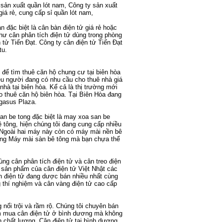
sản xuất quần lót nam
,
Công ty sản xuất
giá rẻ
,
cung cấp sỉ quần lót nam
,
n đặc biệt là
cân bàn điện tử giá rẻ
hoặc
như
cân phân tích điện tử
dùng trong phòng
 tử
Tiến Đạt. Công ty
cân điện tử Tiến Đạt
tu
.
i để tìm
thuê căn hộ chung cư tại biên hòa
iều người đang có nhu cầu
cho thuê nhà giá
nhà tại biên hòa
. Kể cả là thị trường mới
o thuê căn hộ biên hòa
. Tại Biên Hòa đang
gasus Plaza
.
an be tong
đặc biệt là
may xoa san be
 tông
, hiện chúng tôi đang cung cấp nhiều
Ngoài hai máy này còn có
máy mài nền bê
ùng
Máy mài sàn bê tông
mà bạn chựa thể
cùng
cân phân tích điện tử
và
cân treo điện
ều sản phẩm của
cân điện tử Việt Nhật
các
n điện tử
đang dược bán nhiều nhất cùng
 thí nghiệm và
cân vàng điện tử
cao cấp
nổi trội và rầm rộ. Chúng tôi chuyên
bán
ìm mua
cân điện tử ở bình dương
mà không
n chất lượng.
Cân điện tử tại bình dương