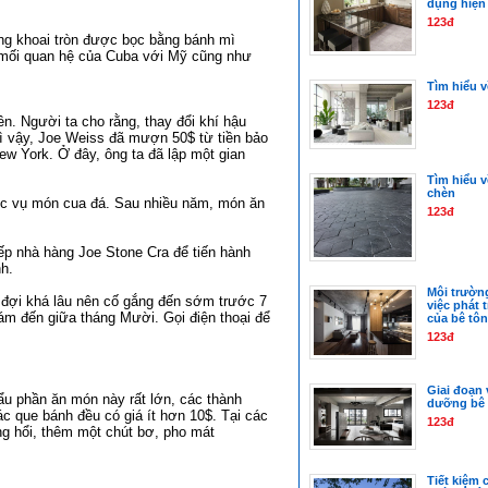
dụng hiện
123đ
ng khoai tròn được bọc bằng bánh mì
 mối quan hệ của Cuba với Mỹ cũng như
Tìm hiểu v
123đ
. Người ta cho rằng, thay đổi khí hậu
Vì vậy, Joe Weiss đã mượn 50$ từ tiền bảo
w York. Ở đây, ông ta đã lập một gian
Tìm hiểu v
chèn
hục vụ món cua đá. Sau nhiều năm, món ăn
123đ
ếp nhà hàng Joe Stone Cra để tiến hành
h.
Môi trường
đợi khá lâu nên cố gắng đến sớm trước 7
việc phát 
ám đến giữa tháng Mười. Gọi điện thoại để
của bê tô
123đ
Giai đoạn 
u phần ăn món này rất lớn, các thành
dưỡng bê 
ác que bánh đều có giá ít hơn 10$. Tại các
123đ
g hổi, thêm một chút bơ, pho mát
Tiết kiệm 