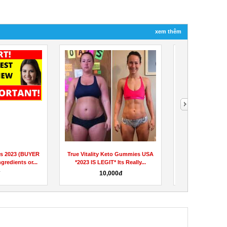
xem thêm
s 2023 (BUYER
True Vitality Keto Gummies USA
UltraFX10 Revie
redients or...
*2023 IS LEGIT* Its Really...
Hair Loss Solut
đ
10,000đ
10,000