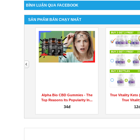
BÌNH LUẬN QUA FACEBOOK
SẢN PHẨM BÁN CHẠY NHẤT
next
ws (Customer
Alpha Bio CBD Gummies - The
True Vitality Keto 
 Java Burn...
Top Reasons Its Popularity In...
True Vitalit
000đ
34đ
12