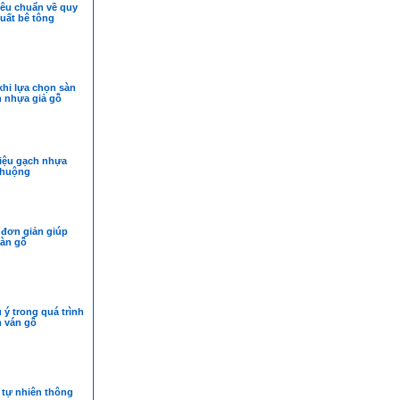
iêu chuẩn về quy
xuất bê tông
hi lựa chọn sàn
h nhựa giả gỗ
liệu gạch nhựa
chuộng
 đơn giản giúp
sàn gỗ
ý trong quá trình
n ván gỗ
á tự nhiên thông