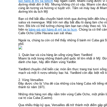
gửi hàng đi mỹ tại tphcm
hay ngắm cảnh. Miami cũng được ví n
đường nhiệt đới ở Mỹ. Nhưng không chỉ có vậy, Miami còn đư
cùng ấn tượng và hương vị tuyệt vời. Tấm vé máy bay đi Miam
đường khi du lịch Mỹ
Bạn có thể bắt đầu chuyến hành trình qua đường biển đến khu
salsa và merengue. Mặt trời nơi đây bắt đầu ló dạng làm cho vỉ
hơn. Đôi khi có thể tưởng chừng làm bạn tan chảy theo nó. V
hiện ra
bảng giá gửi hàng đi mỹ tại tp hcm
. Chúng ta có thể cả
Calle Ocho Little Havana san sát nhau.
Ngoài ra, chúng ta còn có thể thấy những ổ bánh mì Cuba giá 5
phố.
1. Quán bar và cửa hàng ăn uống vùng Nam Yardbird
Miami là một trong những thành phố quốc tế lớn nhất ở Mỹ. Đừn
dành cho bạn, hãy đến thăm vùng Yardbir.
Yardbird chuyên chế biến các món ẩm thực trang trại tươi sống
mạch và một ít rượu whisky bạc hà. Yardbird còn đặc biệt nổi 
2. Vùng Versailles
Đây được cho là “cha đẻ của những cửa hàng Cuba nổi tiếng nh
thành từ năm 1971.
Những nhà hàng nơi đây nằm trên vùng Calle Ocho, một phần 
cai trị của Cuba (Castro).
Qua nhiều thập kỷ qua, Versailles đã trở thành một điểm gặp