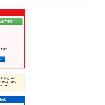
GANTYPE
l.com
ắn
không bán
ch mua hàng
ười bán.
 BÁN