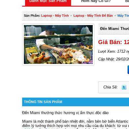
Danh Mục Sản Phẩm
Hôm Nay Có Gì?
B
Sản Phẩm:
Laptop - Máy Tính
-
Laptop - Máy Tính Để Bàn
-
Máy Tỉ
Đến Miami Thư
Giá Bán: 1
Lượt Xem: 1712 n
Cập Nhật: 29/02/
Chia Sẽ:
THÔNG TIN SẢN PHẨM
Đến Miami thưởng thức hương vị ẩm thực độc đáo
Miami là một thành phố bán nhiệt đới, nằm bên bờ biển Atlanti
điểm lý tưởng thích hợp với mọi nhu cầu của du khách: từ vui 