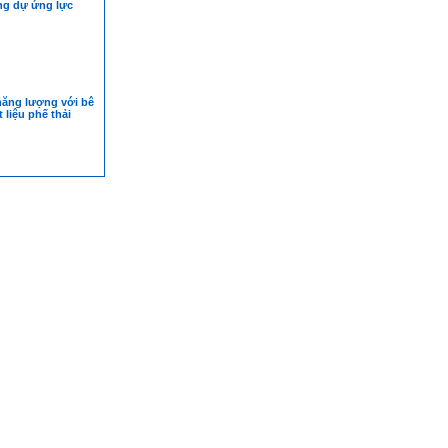
ng dự ứng lực
năng lượng với bê
 liệu phế thải