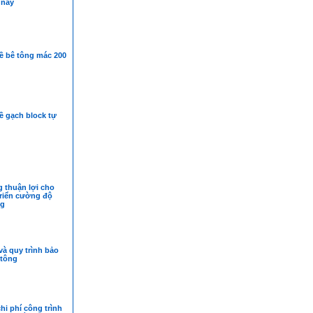
 nay
ề bê tông mác 200
ề gạch block tự
 thuận lợi cho
triển cường độ
ng
và quy trình bảo
tông
chi phí công trình