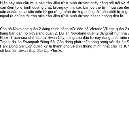
Hiện nay nhu cầu
mua bán cân điện tử ở bình dương
ngày càng nổi trội và 
cân điện tử ở bình dương
chất lượng uy tín, các bạn có thể tìm mua
cân đi
cần đi đâu xa vì
cân điện tử giá rẻ tại bình dương
chúng tôi luôn chất lượng
ngoài ra chúng tôi còn
sửa cân điện tử ở bình dương
nhanh chóng tiện lợi...
Căn hộ Novaland quận 2
đang thịnh hành VD:
căn hộ Victoria Village quận 2
m
hàng
bán căn hộ Novaland quận 2
.
Dự án Novaland quận 2
đang rất hút nhà
Nhơn Trạch
của chủ đầu tư Swan City, cũng chủ đầu tư này đang phát triển
Trạch
,
dự án Swanpark Đông Sài Gòn
đang phát triển song song với
dự án 
Park Đông Sài Gòn
được kỳ là thành phố vệ tinh thông minh nhất cho TpHC
sẽ kéo lên
Swan Bay đảo Đại Phước
.