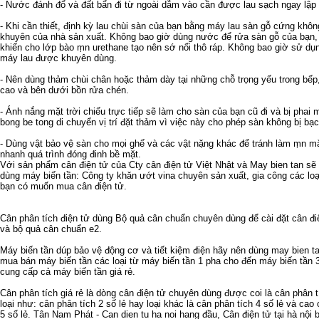
- Nước đánh đổ và đất bẩn đi từ ngoài dẫm vào cần được lau sạch ngay lập 
- Khi cần thiết, định kỳ lau chùi sàn của bạn bằng máy lau sàn gỗ cứng khôn
khuyên của nhà sản xuất. Không bao giờ dùng nước để rửa sàn gỗ của bạn, q
khiến cho lớp bào ṃn urethane tạo nên sớ nổi thô ráp. Không bao giờ sử d
máy lau được khuyên dùng.
- Nên dùng thảm chùi chân hoặc thảm dày tại những chỗ trọng yếu trong bếp,
cao và bên dưới bồn rửa chén.
- Ánh nắng mặt trời chiếu trực tiếp sẽ làm cho sàn của bạn cũ đi và bị phai
bong be tong
di chuyển vị trí đặt thảm vì việc này cho phép sàn không bị bạ
- Dùng vật bảo vệ sàn cho mọi ghế và các vật nặng khác để tránh làm ṃn m
nhanh quá trình đóng đinh bề mặt.
Với sản phẩm
cân điện tử
của Cty
cân điện tử
Việt Nhật và
May bien tan
sẽ 
dùng
máy biến tần
: Công ty
khăn ướt vina
chuyên sản xuất, gia công các lo
bạn có muốn mua
cân điện tử
.
Cân phân tích điện tử
dùng
Bộ quả cân chuẩn
chuyên dùng để cài đặt cân đi
và
bộ quả cân chuẩn e2
.
Máy biến tần
dúp bảo vệ động cơ và tiết kiệm điện hãy nên dùng
may bien t
mua bán máy biến tần
các loại từ
máy biến tần 1 pha
cho đến
máy biến tần 
cung cấp cả
máy biến tần giá rẻ
.
Cân phân tích giá rẻ
là dòng cân điện tử chuyên dùng được coi là
cân phân t
loại như:
cân phân tích 2 số lẻ
hay loại khác là
cân phân tích 4 số lẻ
và cao c
5 số lẻ
. Tân Nam Phát -
Can dien tu ha noi
hang đầu,
Cân điện tử tại hà nội
b