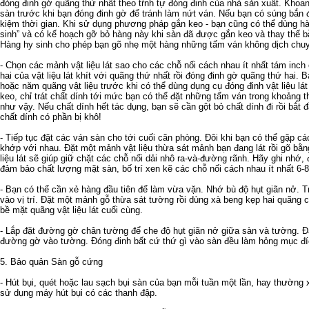
đóng đinh gờ quãng thứ nhất theo tŕnh tự đóng đinh của nhà sản xuất. Khoan t
sàn trước khi bạn đóng đinh gờ để tránh làm nứt ván. Nếu bạn có súng bắn đ
kiệm thời gian. Khi sử dụng phương pháp gắn keo - bạn cũng có thể dùng h
sinh” và có kế hoạch gỡ bỏ hàng này khi sàn đã được gắn keo và thay thế 
Hàng hy sinh cho phép bạn gõ nhẹ một hàng những tấm ván không dịch chu
- Chọn các mảnh vật liệu lát sao cho các chỗ nối cách nhau ít nhất tám inc
hai của vật liệu lát khít với quãng thứ nhất rồi đóng đinh gờ quãng thứ hai.
hoặc năm quãng vật liệu trước khi có thể dùng dụng cụ đóng đinh vật liệu l
keo, chỉ trát chất dính tới mức bạn có thể đặt những tấm ván trong khoảng t
như vậy. Nếu chất dính hết tác dụng, bạn sẽ cần gột bỏ chất dính đi rồi bắt 
chất dính có phần bị khô!
- Tiếp tục đặt các ván sàn cho tới cuối căn phòng. Đôi khi bạn có thể gặp 
khớp với nhau. Đặt một mảnh vật liệu thừa sát mảnh bạn đang lát rồi gõ bằn
liệu lát sẽ giúp giữ chặt các chỗ nối dải nhô ra-và-đường rãnh. Hãy ghi nhớ,
đảm bảo chất lượng mặt sàn, bố trí xen kẽ các chỗ nối cách nhau ít nhất 6-
- Bạn có thể cần xẻ hàng đầu tiên để làm vừa vặn. Nhớ bù độ hụt giãn nở. 
vào vị trí. Đặt một mảnh gỗ thừa sát tường rồi dùng xà beng kẹp hai quãng 
bề mặt quãng vật liệu lát cuối cùng.
- Lắp đặt đường gờ chân tường để che độ hụt giãn nở giữa sàn và tường. Đ
đường gờ vào tường. Đóng đinh bất cứ thứ gì vào sàn đều làm hỏng mục đíc
5. Bảo quản Sàn gỗ cứng
- Hút bụi, quét hoặc lau sạch bụi sàn của bạn mỗi tuần một lần, hay thườn
sử dụng máy hút bụi có các thanh đập.