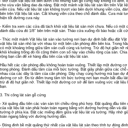
- Mở cuộn vật liệu lót bên dưới cho những sàn gỗ cứng hay không cố định, 
cho vừa vặn bằng dao đa năng. Đặt một mảnh vật liệu lát sàn lên trên Vật liệ
viền cửa. Nếu vật liệu lát sàn không trượt vào bên dưới khung viền cửa, đá
bên trên Vật liệu lát sàn. Cắt khung viền cửa theo chỗ đánh dấu. Cưa mái
hiện tốt đường cưa này.
- Kiểm tra xem các cửa đã tách khỏi vật liệu lát sàn mới chưa. Nếu có mộ
đánh dấu cửa đó 1/8’’ bên trên mặt sàn. Tháo cửa xuống rồi bào hoặc cắt c
- Thúc một mảnh Vật liệu lát sàn vào tường nơi bạn dự định bắt đầu đặt Vật 
vật liệu lát sàn nhỏ lại với nhau từ một bên căn phòng đến bên kia. Trong h
có một khoảng trống giữa tấm ván cuối cùng và tường. Trừ độ hụt giãn nỡ nh
khỏi khoảng trống đó rồi cộng thêm con số này vào chiều rộng của sàn. Chia 
rộng bạn cần để xẻ hàng đầu tiên của vật liệu lát sàn.
Hầu hết các căn phòng đều không hoàn toàn vuông. Thiết lập một đường cơ 
trong phòng. Đánh dấu tâm của mỗi bức tường. Bật giây phấn giữa các chỗ 
nhau của các dây là tâm của căn phòng. Dây chạy cùng hướng mà bạn dự địn
đường cơ sở. Đo từ điểm trung tâm tới bức tường nơi bạn muốn bắt đầu lá
trừ đi độ hụt giãn nở. Thiết lập một đường cơ sở để làm vuông vức vật liệu
bạn.
3. Thi công lát sàn gỗ cứng
- Xẻ quãng đầu tiên các ván sàn tới chiều rộng phù hợp. Đặt quãng đầu tiên c
của vật liệu lát sàn phải hoàn toàn ngang bằng với đường hướng dẫn và dải
tường ở phía kia. Đặt các miếng đệm giữa vật liệu lát và tường. Hãy nhớ giữ
toàn ngang bằng với đường hướng dẫn.
- Đóng đinh bề mặt quãng thứ nhất của vật liệu lát sàn theo tŕnh tự đóng đin