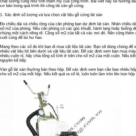
chất lượng cũng như tính thẩm mỹ của công trình. Bài viết này sẽ hướng d
cơ bản trong quá trình thi công lát sàn gỗ cứng.
1. Xác định số lượng và lựa chọn vật liệu gỗ cứng lát sàn
Đo chiều dài và chiều rộng của căn phòng bạn dự định lát sàn. Nhân chiều dà
số m2 của phòng. Nếu căn phòng có các góc khuất, hành lang hoặc buồng đ
chúng một cách riêng rẽ. Cộng số m2 của tất cả các nơi đó. Nên cộng thêm
cuối cùng để bù hư hao.
Mang theo các số đo khi bạn đi mua vật liệu lát sàn. Bạn sẽ dùng chúng để
nhiêu vật liệu lót bên dưới và vật liệu lát sàn. Để xác định xem bạn
mua máy 
nhiêu cuộn nỉ, hãy chia tổng số tính ở trên cho số m2 của một cuộn. Nếu kết 
nguyên kế tiếp.
Ván gỗ lát sàn thường bán theo hộp. Để xác định xem bạn cần bao nhiêu hộp,
cho số m2 của mỗi hộp. Nếu kết quả ra số lẻ, luôn luôn làm tròn lên trọn hộp 