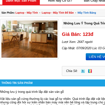
Danh Mục Sản Phẩm
Hôm Nay Có Gì?
Bán Chạy Nhấ
Sản Phẩm:
Laptop - Máy Tính
-
Laptop - Máy Tính Để Bàn
-
Máy Tỉnh Bảng
Những Lưu Ý Trong Quá Trì
Giá Bán: 123đ
Lượt Xem: 2647 người
Cập Nhật: 07/09/2020 Lúc 03 G
LIÊN HỆ 
Chia Sẽ:
THÔNG TIN SẢN PHẨM
Những lưu ý trong quá trình lắp đặt sàn ván gỗ
Vật liệu sàn gỗ cứng thường là các loại gỗ tự nhiên. Quá trình lắp đặt vật liệ
nhưng cũng đòi hỏi sự kiên nhẫn
bán máy mài nền bê tông
và tập trung chú 