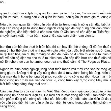
noi
.
quần lót nam giá sỉ tphcm
,
quần lót nam giá rẻ ở tphcm
,
Cơ sở sản xuất quầ
quần lót nam
,
Xưởng sản xuất quần lót nam
,
bán quần lót nam giá rẻ
,
cung c
Nếu các bạn quan tâm đến
cân bàn điện tử
trong ngành nông sản đặc biệt là
loại
cân vàng điện tử
dùng trong ngành vàng bạc đá quý cũng như
cân phân 
thì nghiệm, đặc biệt nhất là
cân treo điện tử
Xin liên hệ
cân điện tử
Tiến Đạt.
chuyên sản xuất - mua bán - sửa chữa các sản phẩm
can dien tu
.
bạn tìm
căn hộ cho thuê ở biên hòa
thì xin hạy liên hệ chúng tôi để tìm
thuê 
ưng ý như thể
cho thuê nhà nguyên căn biên hòa
. đặc biệt nhiều người đan
rẻ tại biên hòa
, và dù thị trường có đến đâu vẫn có đủ
cho thuê nhà tại biên 
nổi vể
căn hộ dịch vụ cho thuê tại biên hòa
vẫn hấp dẩn hơn
cho thuê căn hộ
nổi lên
cho thue can ho amber court
và
cho thuê căn hộ The Pegasus Plaza
.
Ngành vệ sinh công nghiệp đang phát triển mạnh với
may xoa san be tong
đặ
tong gia re
, không những vậy cùng theo đó là
máy đánh bóng bê tông
, hiện 
loại
may danh bong be tong
để phục vụ xây dựng công nghiệp. Ngoài hai má
tông
cũng như
may mai san
để phục vụ công trình xây dựng cùng
Máy mài s
biết hết công năng
May mai nen
.
Cân bàn điện tử
của
can dien tu
Việt Nhật được dánh giá cao cùng
cân phân 
tử
cũng như
cân mini điện tử
. Đó mới chỉ là một trong rất nhiều sản phẩm c
sản phẩm dùng cân nông sản như
cân bàn điện tử
hoặc
cân sàn điện tử
đang
với
cân treo điện tử
hay
cân phân tích điện tử
dùng trong phòng thí nghiệm 
sang trọng.