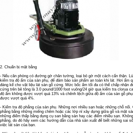
2. Chuẩn bị mặt bằng
- Nếu căn phòng có đường gờ chân tường, loại bỏ gờ một cách cẩn thận. Lú
kiểm tra độ ẩm của sàn phụ, để đảm bảo sản phẩm an toàn khi lát. Hơi ẩm q
đáng kể cho vật liệu lát sàn gỗ cứng. Mức bốc ẩm tối đa có thể chấp nhận đ
cứng trên bê tông là 3.0 pound/1000 foot vuông/24 giờ qua kiểm tra clorua can
độ ẩm không được vượt quá 13% và chênh lệch giữa độ ẩm của sàn gỗ phụ v
được vượt quá 4%.
- Kiểm tra độ phẳng của sàn phụ. Những nơi nhiều sạn hoặc những chỗ nối. 
phẳng bằng những miếng chêm hoặc các lớp nỉ xây dựng giữa gỗ và mặt sàn 
những điểm thấp bằng dụng cụ san bằng sàn hay các điểm nhiều sạn. Không
phẳng, do đó hãy xem các hướng dẫn của nhà sản xuất để biết những sai s
việc lát sàn của bạn.