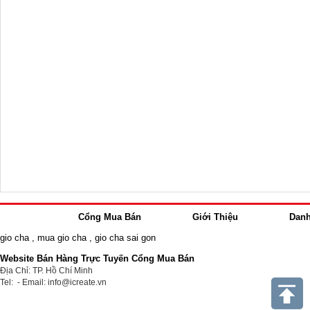
Cổng Mua Bán
Giới Thiệu
Dan
gio cha
,
mua gio cha
,
gio cha sai gon
Website Bán Hàng Trực Tuyến Cổng Mua Bán
Địa Chỉ: TP. Hồ Chí Minh
Tel: - Email: info@icreate.vn