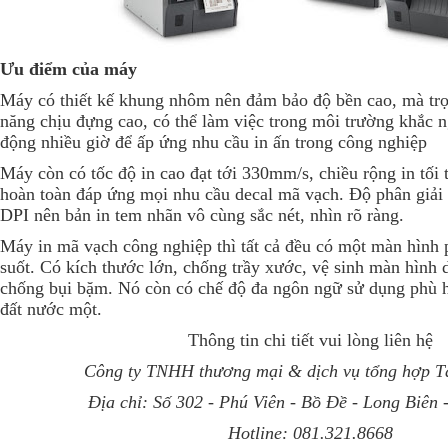
Ưu điểm của máy
Máy có thiết kế khung nhôm nên đảm bảo độ bền cao, mà trọ
năng chịu đựng cao, có thể làm việc trong môi trường khắc n
động nhiều giờ để ấp ứng nhu cầu in ấn trong công nghiệp
Máy còn có tốc độ in cao đạt tới 330mm/s, chiều rộng in tố
hoàn toàn đáp ứng mọi nhu cầu decal mã vạch. Độ phân giải 
DPI nên bản in tem nhãn vô cùng sắc nét, nhìn rõ ràng.
Máy in mã vạch công nghiệp thì tất cả đều có một màn hìn
suốt. Có kích thước lớn, chống trầy xước, vệ sinh màn hình 
chống bụi bặm. Nó còn có chế độ đa ngôn ngữ sử dụng phù 
đất nước một.
Thông tin chi tiết vui lòng liên hệ
Công ty TNHH thương mại & dịch vụ tổng hợp 
Địa chỉ: Số 302 - Phú Viên - Bồ Đề - Long Biên
Hotline:
081.321.8668