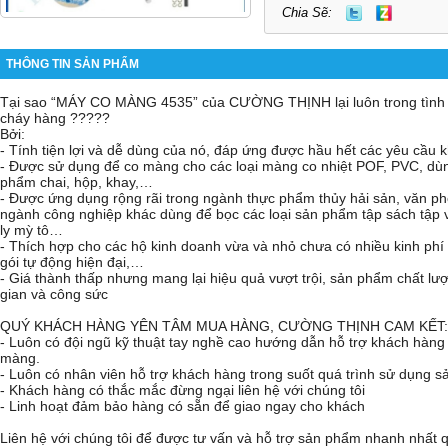
Chia Sẽ:
THÔNG TIN SẢN PHẨM
Tại sao “MÁY CO MÀNG 4535” của CƯỜNG THỊNH lại luôn trong tình
cháy hàng ?????
Bởi:
- Tính tiện lợi và dễ dùng của nó, đáp ứng được hầu hết các yêu cầu 
- Được sử dụng để co màng cho các loại màng co nhiệt POF, PVC, dù
phẩm chai, hộp, khay,…
- Được ứng dụng rộng rãi trong ngành thực phẩm thủy hải sản, văn 
ngành công nghiệp khác dùng để bọc các loại sản phẩm tập sách tập 
ly mỳ tô…
- Thích hợp cho các hộ kinh doanh vừa và nhỏ chưa có nhiều kinh ph
gói tự động hiện đại,…
- Giá thành thấp nhưng mang lại hiệu quả vượt trội, sản phẩm chất lượng
gian và công sức
QUÝ KHÁCH HÀNG YÊN TÂM MUA HÀNG, CƯỜNG THỊNH CAM KẾT:
- Luôn có đội ngũ kỹ thuật tay nghề cao hướng dẫn hỗ trợ khách hàng
màng.
- Luôn có nhân viên hỗ trợ khách hàng trong suốt quá trình sử dụng 
- Khách hàng có thắc mắc đừng ngại liên hệ với chúng tôi
- Linh hoạt đảm bảo hàng có sẵn để giao ngay cho khách
Liên hệ với chúng tôi để được tư vấn và hỗ trợ sản phẩm nhanh nhất 