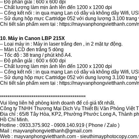
– Độ phân giải : 600 x 600 dpi
– Chất lượng làm mịn ảnh lên đến 1200 x 1200 dpi
– Cổng kết nối : in qua mạng Lan có dây và không dây Wifi, US
– Sử dụng hộp mực Cartridge 052 với dung lượng 3.100 trang
Chi tiết sản phẩm xem tại :
https://mayvanphongvietthanh.com/
10. Máy in Canon LBP 215X
– Loại máy in : Máy in laser trắng đen , in 2 mặt tự động.
– Màn LCD đen trắng 5 dòng
– Tốc độ : 38 trang / phút khổ A4.
– Độ phân giải : 600 x 600 dpi
– Chất lượng làm mịn ảnh lên đến 1200 x 1200 dpi
– Cổng kết nối : in qua mạng Lan có dây và không dây Wifi, US
– Sử dụng hộp mực Cartridge 052 với dung lượng 3.100 trang
Chi tiết sản phẩm xem tại :
https://mayvanphongvietthanh.com/
**********************************************
Vui lòng liên hệ phòng kinh doanh để có giá tốt nhất.
Công ty TNHH Thương Mại Dịch Vụ Thiết Bị Văn Phòng Việt 
Địa chỉ : 65/8 Tây Hòa, KP2, Phường Phước Long A, Thành p
Hồ Chí Minh.
Hotline : 0933.375.902 - 0909.140.919 ( Phone / Zalo )
Mail : mayvanphongvietthanh@gmail.com
Web :
mayvanphongvietthanh.com
-
sieuthimayphotocopy.com.