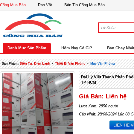
Cổng Mua Bán
Rao Vặt
Bản Tin Cổng Mua Bán
Danh Mục Sản Phẩm
Hôm Nay Có Gì?
Bán Chạy Nhấ
Sản Phẩm:
Điện Tử, Điện Lạnh
-
Thiết Bị Văn Phòng
-
Máy Văn Phòng
Đại Lý Việt Thành Phân Phố
TP HCM
Giá Bán: Liên hệ
Lượt Xem: 2856 người
Cập Nhật: 28/08/2024 Lúc 08 G
LIÊN HỆ 