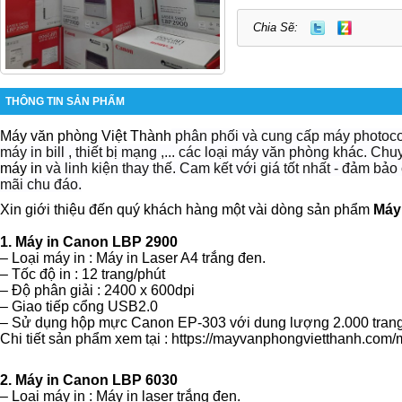
Chia Sẽ:
THÔNG TIN SẢN PHẨM
Máy văn phòng Việt Thành
phân phối và cung cấp máy photocop
máy in bill , thiết bị mạng ,... các loại máy văn phòng khác. Ch
máy in
và linh kiện thay thế. Cam kết với giá tốt nhất - đảm bảo
mãi chu đáo.
Xin giới thiệu đến quý khách hàng một vài dòng sản phẩm
Máy
1.
Máy in Canon LBP 2900
– Loại máy in : Máy in Laser A4 trắng đen.
– Tốc độ in : 12 trang/phút
– Độ phân giải : 2400 x 600dpi
– Giao tiếp cổng USB2.0
– Sử dụng hộp mực Canon EP-303 với dung lượng 2.000 trang
Chi tiết sản phẩm xem tại :
https://mayvanphongvietthanh.com/
2. Máy in Canon LBP 6030
– Loại máy in : Máy in laser trắng đen.