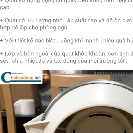
+ Quạt sử dụng động cơ quay bên trong nên máy ch
cao
+ Quạt có lưu lượng nhỏ , áp suất cao và độ ồn cực 
hợp để lắp cho phòng ngủ
+ Với thiết kế đặc biệt , luồng khí mạnh , hiệu quả h
+ Lớp vỏ bên ngoài của quạt khỏe khoắn, sơn tĩnh đi
sét , chịu nhiệt độ và tác động của môi trường tốt .