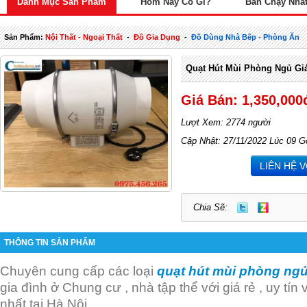
Danh Mục Sản Phẩm
Hôm Nay Có Gì?
Bán Chạy Nhấ
Sản Phẩm:
Nội Thất - Ngoại Thất
-
Đồ Gia Dụng
-
Đồ Dùng Nhà Bếp - Phòng Ăn
Quạt Hút Mùi Phòng Ngủ Giá
Giá Bán: 1,350,000
Lượt Xem: 2774 người
Cập Nhật: 27/11/2022 Lúc 09 G
LIÊN HỆ 
Chia Sẽ:
THÔNG TIN SẢN PHẨM
Chuyên cung cấp các loại
quạt hút mùi phòng ng
gia đình ở Chung cư , nhà tập thể với giá rẻ , uy tín 
nhất tại Hà Nội .