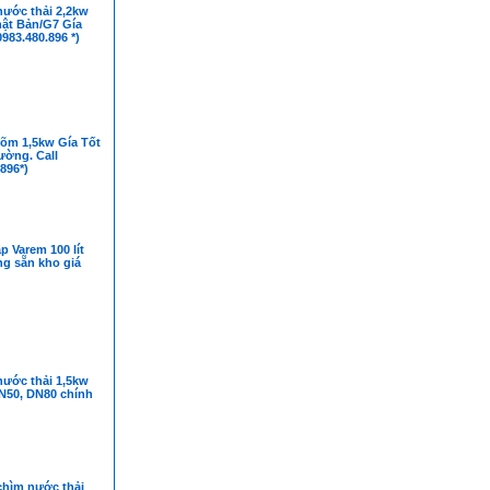
ước thải 2,2kw
hật Bản/G7 Gía
0983.480.896 *)
õm 1,5kw Gía Tốt
rường. Call
896*)
p Varem 100 lít
ng sẵn kho giá
ước thải 1,5kw
N50, DN80 chính
hìm nước thải