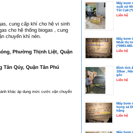
Máy bơm n
xuất xứ N
Tốt Call (*
Liên hệ
gas, cung cấp khí cho hệ vi sinh
í gas cho hệ thống biogas , cung
vận chuyển khí nén.
Máy bơm t
Nhất thị t
(*0983.480.
hóng, Phường Thịnh Liệt, Quận
Liên hệ
 Tân Qúy, Quận Tân Phú
Bình tích á
10bar , Hà
gốc
Liên hệ
 thành khác áp dụng mức cước vận chuyển
Máy bơm n
họng xả D
hãng
Liên hệ
Máy bơm c