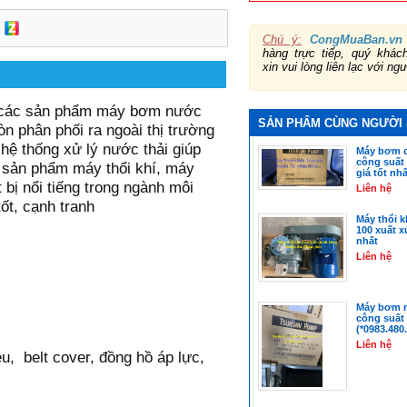
Chú ý:
CongMuaBan.vn
hàng trực tiếp, quý khá
xin vui lòng liên lạc với ng
ấp các sản phẩm máy bơm nước
SẢN PHẨM CÙNG NGƯỜI
 phân phối ra ngoài thị trường
hệ thống xử lý nước thải giúp
Máy bơm c
công suất
ng sản phẩm máy thổi khí, máy
giá tốt nhấ
bị nổi tiếng trong ngành môi
Liên hệ
tốt, cạnh tranh
Máy thổi k
100 xuất x
nhất
Liên hệ
Máy bơm n
công suất 
(*0983.480.
Liên hệ
ều,
belt cover, đồng hồ áp lực,