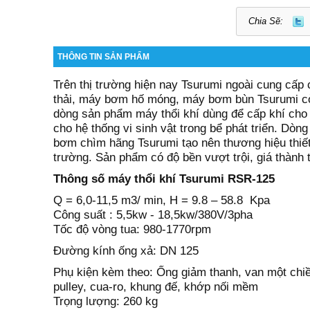
Chia Sẽ:
THÔNG TIN SẢN PHẨM
Trên thị trường hiện nay Tsurumi ngoài cung c
thải, máy bơm hố móng, máy bơm bùn Tsurumi còn
dòng sản phẩm máy thổi khí dùng để cấp khí cho 
cho hệ thống vi sinh vật trong bể phát triển. Dò
bơm chìm hãng Tsurumi tạo nên thương hiệu thiết 
trường. Sản phẩm có độ bền vượt trội, giá thành 
Thông số
máy thổi khí Tsurumi RSR-
125
Q =
6,0-11,5
m3/ min, H = 9.8 – 58.8
Kpa
Công suất :
5,
5kw
-
18,5kw
/380V/3pha
Tốc độ vòng tua:
980-1770
rpm
Đường kính ống xả: DN
125
Phụ kiện kèm theo: Ống giảm thanh, van một chi
pulley, cua-ro, khung đế, khớp nối mềm
Trọng lượng:
260
kg