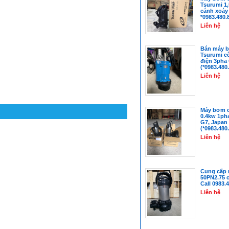
Tsurumi 1
cánh xoáy 
*0983.480.
Liên hệ
Bán máy 
Tsurumi c
điện 3pha 
(*0983.480.
Liên hệ
Máy bơm c
0.4kw 1pha
G7, Japan 
(*0983.480.
Liên hệ
Cung cấp 
50PN2.75 c
Call 0983.
Liên hệ