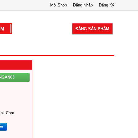
Mở Shop
Đăng Nhập
Đăng Ký
ĐĂNG SẢN PHẨM
NGAN03
ail.com
ắn