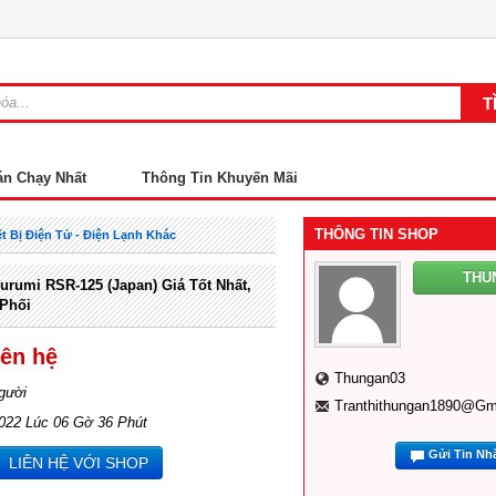
án Chạy Nhất
Thông Tin Khuyến Mãi
THÔNG TIN SHOP
ết Bị Điện Tử - Điện Lạnh Khác
THU
urumi RSR-125 (Japan) Giá Tốt Nhất,
 Phối
iên hệ
Thungan03
gười
Tranthithungan1890@gm
2022 Lúc 06 Gờ 36 Phút
Gửi Tin Nh
LIÊN HỆ VỚI SHOP