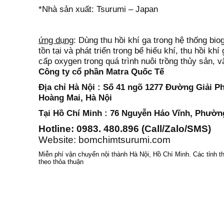
*Nhà sản xuất: Tsurumi – Japan
ứng dụng
:
Dùng
thu hồi khí ga trong hệ thống bio
tồn tại và phát triển trong bể hiếu khí, thu hồi kh
cấp oxygen trong quá trình nuôi trồng thủy sản, 
Công ty cổ phần Matra Quốc Tế
Địa chỉ H
à
N
ội
:
Số 41 ngõ 1277 Đường Giải P
Hoàng Mai, Hà Nội
Tại H
ồ Chí Minh
: 76 Nguyễn Háo V
ĩ
nh, Phường
Hotline: 0983. 480.896 (Call/Zalo/SMS)
Website: bomchimtsurumi.com
Miễn phí vận chuyển nội thành Hà Nội, Hồ Chí Minh
. Các tỉnh
theo thỏa thuận