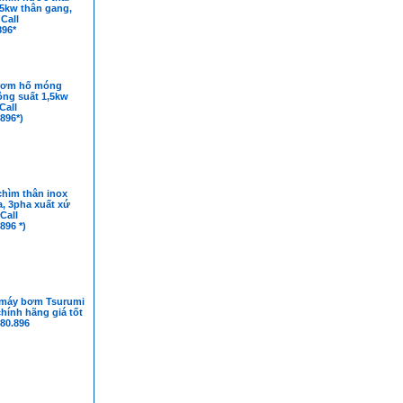
,5kw thân gang,
Call
896*
bơm hố móng
ông suất 1,5kw
Call
896*)
hìm thân inox
, 3pha xuất xứ
Call
896 *)
máy bơm Tsurumi
hính hãng giá tốt
480.896