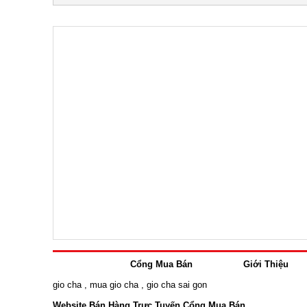
Cổng Mua Bán
Giới Thiệu
gio cha
,
mua gio cha
,
gio cha sai gon
Website Bán Hàng Trực Tuyến Cổng Mua Bán