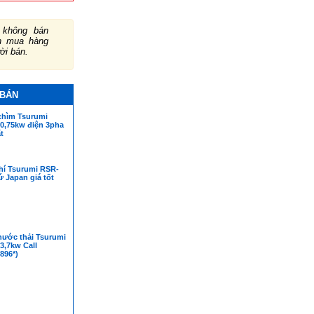
không bán
ch mua hàng
ười bán.
 BÁN
hìm Tsurumi
 0,75kw điện 3pha
t
hí Tsurumi RSR-
ứ Japan giá tốt
ước thải Tsurumi
3,7kw Call
896*)