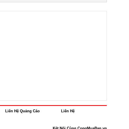
Liên Hệ Quảng Cáo
Liên Hệ
Kết Nối Cùng CongMuaBan.vn