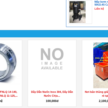
Máy bơm n
50U2.4S Ca
Liên hệ
lạnh 450 lít giá
Nơi bán thùng nhựa chữ nhật 750
Tấm graphite chố
...
lít tại bình...
lựa chọn 
000đ
850,000đ
Liên