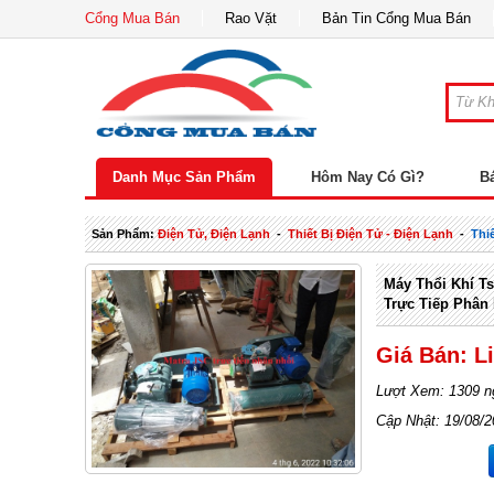
Cổng Mua Bán
Rao Vặt
Bản Tin Cổng Mua Bán
Danh Mục Sản Phẩm
Hôm Nay Có Gì?
B
Sản Phẩm:
Điện Tử, Điện Lạnh
-
Thiết Bị Điện Tử - Điện Lạnh
-
Thi
Máy Thổi Khí Ts
Trực Tiếp Phân
Giá Bán: L
Lượt Xem: 1309 n
Cập Nhật: 19/08/