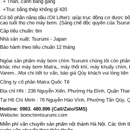
+ Thân, cánh bằng gang
+Trục bằng thép không gỉ 420
Có bộ phận nâng dầu (Oil Lifter): giúp trục động cơ được bôi
cao tuổi thọ cho máy bơm. (Sáng chế độc quyền của Tsuru
Cáp tiêu chuẩn: 6m
Nhà sản xuất: Tsurumi - Japan
Bảo hành theo tiêu chuẩn 12 tháng
Ngòai sản phẩm máy bơm chìm Tsurumi chúng tôi còn phân
khác như máy bơm Matra,, máy thổi khí, máy khuấy chìm, b
Varem...
Mọi chi tiết
tư vấn, báo giá Qúy khách
vui lòng liên
Công ty cổ phần Matra Quốc Tế
Địa chỉ HN : 238 Nguyễn Xiển, Phường Hạ Đình, Quận Tha
Tại H
ồ
C
hí Minh
: 76 Nguyễn Háo Vính, Phường Tân Qúy, 
Hotline: 0983. 480.896 (Call/Zalo/SMS)
Website: bomchimtsurumi.com
Miễn phí vận chuyển
sản phẩm
nội thành Hà Nội
. Các tỉnh 
cước vận chuyển theo thỏa thuận