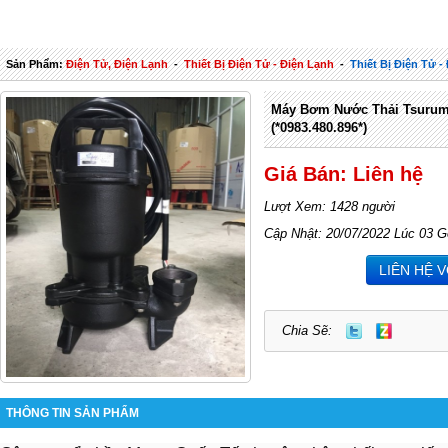
Sản Phẩm:
Điện Tử, Điện Lạnh
-
Thiết Bị Điện Tử - Điện Lạnh
-
Thiết Bị Điện Tử 
Máy Bơm Nước Thải Tsurumi
(*0983.480.896*)
Giá Bán: Liên hệ
Lượt Xem: 1428 người
Cập Nhật: 20/07/2022 Lúc 03 G
LIÊN HỆ 
Chia Sẽ:
THÔNG TIN SẢN PHẨM