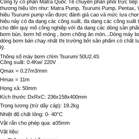
Công ty cổ phần Matra Quốc Tế chuyên phân phối trực tiếp c
thương hiệu lớn như: Matra Pump, Tsurumi Pump, Pentax,
hiệu Tsurumi pump vẫn được đánh giá cao và mức lựa chọn
hiệu này có đa dạng các công suất, đa dạng các công suất
cho đến quy mô công nghiệp với đa dạng các dòng sản phẩ
bơm bùn, bơm hố móng , bơm chống ăn mòn...Dòng máy bơ
dòng bơm bán chạy nhất thị trường bởi sản phẩm có chất l
lý.
Thông số máy bơm chìm Tsurumi 50U2.4S
Công suất: 0.4Kw/ 220V
Qmax = 0.27m3/min
Hmax = 11m
Họng xả: 50mm
Kích thước DxRxC: 236x158x400mm
Trọng lượng (trừ dây cáp): 19.2kg
Nhiệt độ chất lỏng: 0- 40°C
Vật rắn cho phép qua: ø35mm
Vật liệu: