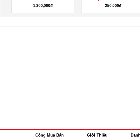
1,300,000đ
250,000đ
Cổng Mua Bán
Giới Thiệu
Dan