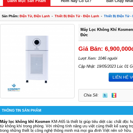
Danh Mục Sản Phẩm
Hôm Nay Có Gì?
Bán Chạy Nhấ
Sản Phẩm:
Điện Tử, Điện Lạnh
-
Thiết Bị Điện Tử - Điện Lạnh
-
Thiết Bị Điện Tử 
Máy Lọc Không Khí Kosmen
Đức
Giá Bán: 6,900,000
Lượt Xem: 1046 người
Cập Nhật: 19/05/2023 Lúc 01 G
LIÊN HỆ 
Chia Sẽ:
THÔNG TIN SẢN PHẨM
Máy lọc không khí Kosmen
KM-A65 là thiết bị giúp tiêu diệt các chất độc h
từ không khí trong phòng. Với những tính năng ưu việt cùng thiết kế sang t
trong những thiết bị công nghệ thông minh mà mọi gia đình Việt nên sở hữu