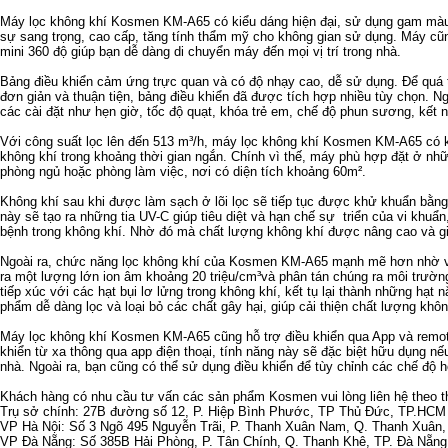
Máy lọc không khí Kosmen KM-A65 có kiểu dáng hiện đại, sử dụng gam màu
sự sang trọng, cao cấp, tăng tính thẩm mỹ cho không gian sử dụng. Máy cũ
mini 360 độ giúp bạn dễ dàng di chuyển máy đến mọi vị trí trong nhà.
Bảng điều khiển cảm ứng trực quan và có độ nhạy cao, dễ sử dụng. Để quá t
đơn giản và thuận tiện, bảng điều khiển đã được tích hợp nhiều tùy chọn. N
các cài đặt như hẹn giờ, tốc độ quạt, khóa trẻ em, chế độ phun sương, kết 
Với công suất lọc lên đến 513 m³/h,
máy lọc không khí Kosmen KM-A65
có k
không khí trong khoảng thời gian ngắn. Chính vì thế, máy phù hợp đặt ở nhữ
phòng ngủ hoặc phòng làm việc, nơi có diện tích khoảng 60m².
Không khí sau khi được làm sạch ở lõi lọc sẽ tiếp tục được khử khuẩn bằn
này sẽ tạo ra những tia UV-C giúp tiêu diệt và hạn chế sự triển của vi khuẩn,
bệnh trong không khí. Nhờ đó mà chất lượng không khí được nâng cao và 
Ngoài ra, chức năng lọc không khí của Kosmen KM-A65 mạnh mẽ hơn nhờ vi
ra một lượng lớn ion âm khoảng 20 triệu/cm³và phân tán chúng ra môi trường
tiếp xúc với các hạt bụi lơ lửng trong không khí, kết tụ lại thành những hạ
phẩm dễ dàng lọc và loại bỏ các chất gây hại, giúp cải thiện chất lượng khô
Máy lọc không khí Kosmen KM-A65 cũng hỗ trợ điều khiển qua App và remote 
khiển từ xa thông qua app điện thoại, tính năng này sẽ đặc biệt hữu dụng 
nhà. Ngoài ra, bạn cũng có thể sử dụng điều khiển để tùy chỉnh các chế độ 
Khách hàng có nhu cầu tư vấn các sản phẩm Kosmen vui lòng liên hệ theo th
Trụ sở chính: 27B đường số 12, P. Hiệp Bình Phước, TP Thủ Đức, TP.HCM

VP Hà Nội: Số 3 Ngõ 495 Nguyễn Trãi, P. Thanh Xuân Nam, Q. Thanh Xuân, T
VP Đà Nẵng: Số 385B Hải Phòng, P. Tân Chính, Q. Thanh Khê, TP. Đà Nẵng.