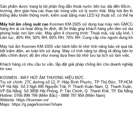
Sản phẩm được trang bị bộ phận ống dẫn thoát nước liên tục dài đến 60cm, x
trường, đơn giản hóa các thao tác trong việc xử lý nước thải. Máy hút ẩm
thống điều khiển thông minh, kiểm soát bằng màn LED kỹ thuật số, có thể hẹ
Máy hút ẩm công suất cao
Kosmen KM-150S sử dụng loại máy nén GMCC/P
hàng êm ái và hoạt động ổn định, độ ồn thấp giúp khách hàng yên tâm sử d
phòng hoặc nơi làm việc. Máy gồm 4 chương trình: Thoải mái, vải sấy khô, 
Liên tục, 40% RH, 50% RH, 60% RH, 70% RH. Cung cấp cho người dung khả
Máy hút ẩm Kosmen KM-150S vận hành bền bỉ nhờ tính năng bảo vệ quá tải.
tiết kiệm điện, an toàn khi sử dụng. Máy có tính năng tự động rã đông tiện l
điều chỉnh được độ ẩm như mong dựa theo bộ nhớ lưu lại lịch sử làm việc.
Khách hàng có nhu cầu tư vấn, lắp đặt giải pháp chống ẩm cho doanh nghiệp 
tin sau:
KOSMEN - MÁY HÚT ẨM THƯƠNG HIỆU ĐỨC
Trụ sở chính: 27C đường số 12, P. Hiệp Bình Phước, TP Thủ Đức, TP.HCM
VP Hà Nội: Số 3 Ngõ 495 Nguyễn Trãi, P. Thanh Xuân Nam, Q. Thanh Xuân, 
VP Đà Nẵng: Số 385B Hải Phòng, P. Tân Chính, Q. Thanh Khê, TP. Đà Nẵng
Hotline: 0766 899 799 (Miền Bắc) - 0888 787 959 (Miền Nam)
Website:
https://kosmen.vn/
Maps:
https://g.page/kosmen?share