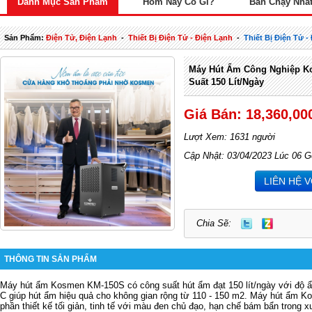
Danh Mục Sản Phẩm
Hôm Nay Có Gì?
Bán Chạy Nhấ
Sản Phẩm:
Điện Tử, Điện Lạnh
-
Thiết Bị Điện Tử - Điện Lạnh
-
Thiết Bị Điện Tử 
Máy Hút Ẩm Công Nghiệp 
Suất 150 Lít/ngày
Giá Bán: 18,360,00
Lượt Xem: 1631 người
Cập Nhật: 03/04/2023 Lúc 06 G
LIÊN HỆ 
Chia Sẽ:
THÔNG TIN SẢN PHẨM
Máy hút ẩm Kosmen KM-150S có công suất hút ẩm đạt 150 lít/ngày với độ ẩm
C giúp hút ẩm hiệu quả cho không gian rộng từ 110 - 150 m2.
Máy hút ẩm K
phần thiết kế tối giản, tinh tế với màu đen chủ đạo, hạn chế bám bẩn trong 