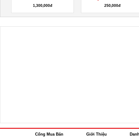
1,300,000đ
250,000đ
Cổng Mua Bán
Giới Thiệu
Dan