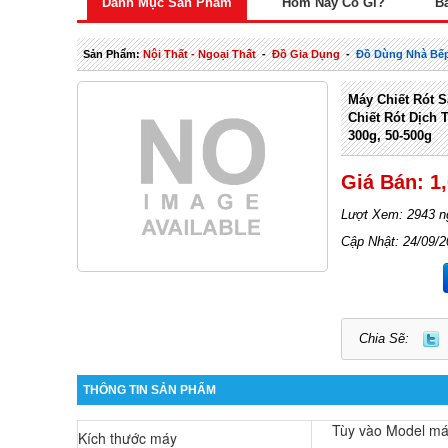
Danh Mục Sản Phẩm
Hôm Nay Có Gì?
B
Sản Phẩm:
Nội Thất - Ngoại Thất
-
Đồ Gia Dụng
-
Đồ Dùng Nhà Bếp
Máy Chiết Rót S
Chiết Rót Dịch 
300g, 50-500g
Giá Bán: 1
Lượt Xem: 2943 n
Cập Nhật: 24/09/
Chia Sẽ:
THÔNG TIN SẢN PHẨM
Tùy vào Model m
Kích thước máy