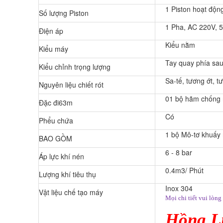
1 Piston hoạt độn
Số lượng Piston
1 Pha, AC 220V, 
Điện áp
Kiểu nằm
Kiểu máy
Tay quay phía sa
Kiểu chỉnh trọng lượng
Sa-tế, tương ớt, tư
Nguyên liệu chiết rót
01 bộ hãm chống 
Đặc đi63m
Có
Phểu chứa
1 bộ Mô-tơ khuấy
BAO GỒM
6 - 8 bar
Áp lực khí nén
0.4m3/ Phút
Lượng khí tiêu thụ
Inox 304
Vật liệu chế tạo máy
Mọi chi tiết vui lòng 
Hồng L