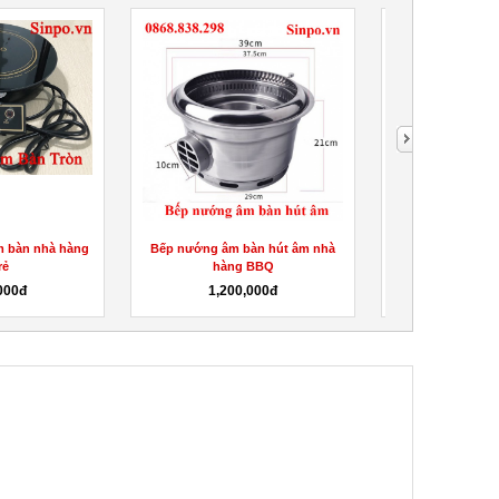
m bàn nhà hàng
Bếp nướng âm bàn hút âm nhà
Bán vỉ nướng i
rẻ
hàng BBQ
cho bếp 
000đ
1,200,000đ
260,