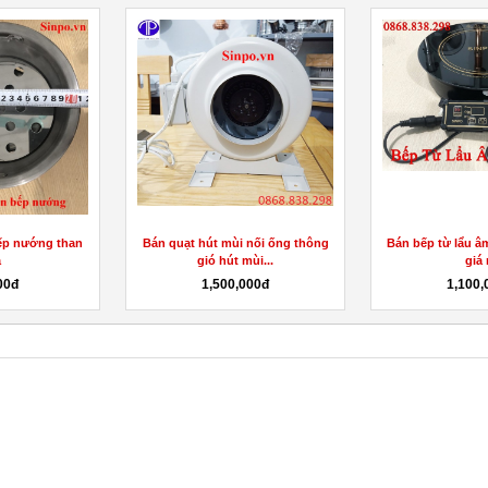
ếp nướng than
Bán quạt hút mùi nối ống thông
Bán bếp từ lẩu â
a
gió hút mùi...
giá 
00đ
1,500,000đ
1,100,