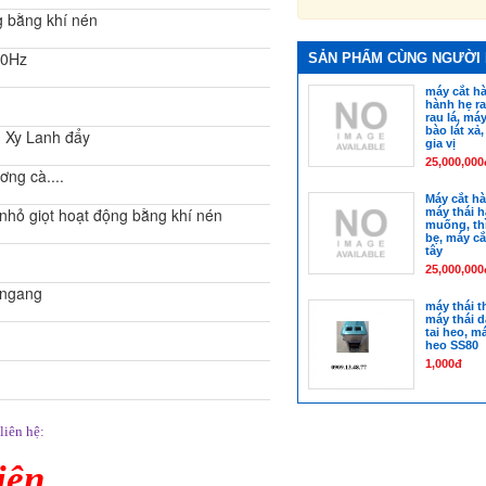
g bằng khí nén
50Hz
SẢN PHẨM CÙNG NGƯỜI
máy cắt hà
hành hẹ ra
rau lá, má
bào lát xả
u Xy Lanh đẩy
gia vị
25,000,000
ơng cà....
Máy cắt hà
nhỏ giọt hoạt động bằng khí nén
máy thái hà
muống, thì
bẹ, máy cắ
tây
25,000,000
 ngang
máy thái th
máy thái 
tai heo, má
heo SS80
1,000đ
liên hệ:
iên