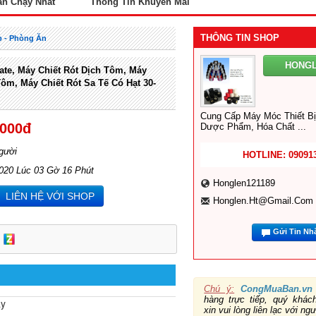
án Chạy Nhất
Thông Tin Khuyến Mãi
THÔNG TIN SHOP
 - Phòng Ăn
HONGL
ate, Máy Chiết Rót Dịch Tôm, Máy
Tôm, Máy Chiết Rót Sa Tế Có Hạt 30-
Cung Cấp Máy Móc Thiết B
,000đ
Dược Phẩm, Hóa Chất ...
gười
HOTLINE: 09091
2020 Lúc 03 Gờ 16 Phút
Honglen121189
LIÊN HỆ VỚI SHOP
Honglen.ht@gmail.com
Gửi Tin Nh
Chú ý:
CongMuaBan.vn
hàng trực tiếp, quý khá
áy
xin vui lòng liên lạc với ng