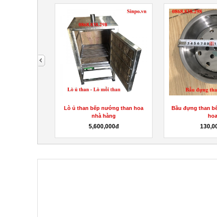
next
máy nhà hàng
Lò ủ than bếp nướng than hoa
Bầu đựng than b
nhà hàng
ho
000đ
5,600,000đ
130,0