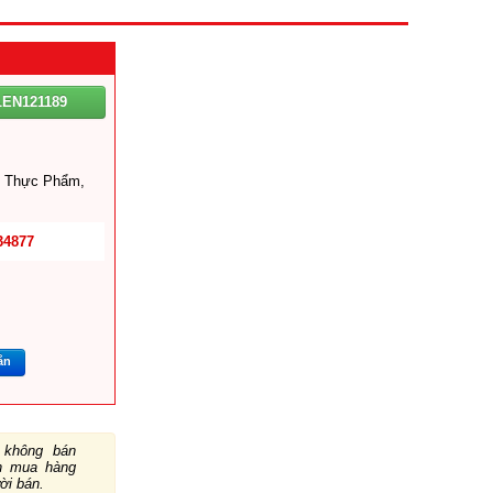
EN121189
ị Thực Phẩm,
34877
ắn
không bán
ch mua hàng
ười bán.