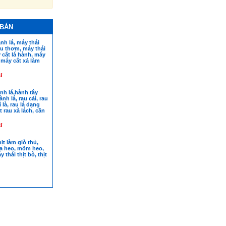
 BÁN
nh lá, máy thái
u thơm, máy thái
y cắt lá hành, máy
, máy cắt xả làm
đ
nh lá,hành tây
nh lá, rau cải, rau
 là, rau lá dạng
t rau xà lách, cần
đ
ịt làm giò thủ,
da heo, mõm heo,
y thái thịt bò, thịt