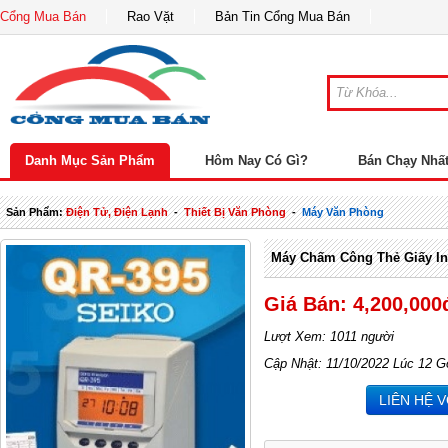
Cổng Mua Bán
Rao Vặt
Bản Tin Cổng Mua Bán
Danh Mục Sản Phẩm
Hôm Nay Có Gì?
Bán Chạy Nhấ
Sản Phẩm:
Điện Tử, Điện Lạnh
-
Thiết Bị Văn Phòng
-
Máy Văn Phòng
Máy Chấm Công Thẻ Giấy I
Giá Bán: 4,200,000
Lượt Xem: 1011 người
Cập Nhật: 11/10/2022 Lúc 12 G
LIÊN HỆ 