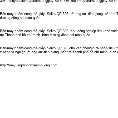
395
,#chuyensilemaychamconggiay
Seiko QR 395
,#maychamconggiay
Seiko
Bán-máy-chấm-công-thẻ-giấy-
Seiko QR 395
- ở long an -tiền giang -bến tre
dương-đồng nai-toàn quốc
Bán-máy-chấm-công-thẻ-giấy-
Seiko QR 395
-Khu công nghiệp /khu chế xuất -
tre-Thành phố hồ chí minh -bình dương-đồng nai-toàn quốc
Bán-máy-chấm-công-thẻ-giấy-
Seiko QR 395
cho văn phòng-cừa hàng-siêu th
xưởng-xí nghiệp- ở long an -tiền giang -bến tre-Thành phố hồ chí minh -bìn
http://mayvanphongthanhphuong.com