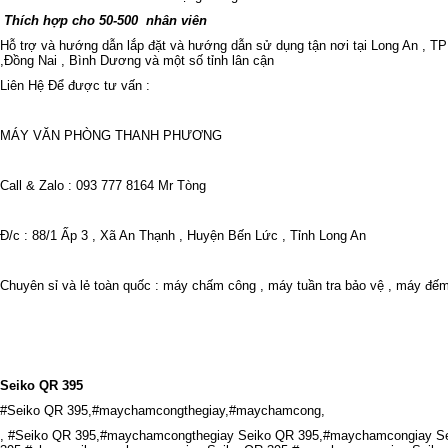
Thích hợp cho 50-500
nhân viên
Hỗ trợ và hướng dẫn lắp đặt và hướng dẫn sử dụng tận nơi tại Long An , T
,Đồng Nai , Bình Dương và một số tỉnh lân cận
Liên Hệ Để được tư vấn :
MÁY VĂN PHÒNG THANH PHƯƠNG
Call & Zalo :
093 777 8164 Mr Tòng
Đ/c : 88/1 Ấp 3 , Xã An Thạnh , Huyện Bến Lức , Tỉnh Long An
Chuyên sỉ và lẻ toàn quốc : máy chấm công , máy tuần tra bảo vệ , máy đếm
Seiko QR 395
#
Seiko QR 395
,#maychamcongthegiay,#maychamcong,
, #
Seiko QR 395
,#maychamcongthegiay
Seiko QR 395
,#maychamcongiay
Se