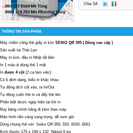
Chia Sẽ:
THÔNG TIN SẢN PHẨM
Máy chấm công thẻ giấy in
kim
SEIKO QR 395 ( Dòng cao cấp )
Sản xuất tại Thái Lan
Máy In kim, đầu in Nhật rất bền
In 1 màu & dùng thẻ 1 mặt
In
được 4 cột
(2 ca làm việc)
Có 6 định dạng, kiểu in khác nhau
Tự động dịch cột vào, ra In/Out
Tự động cuốn thẻ in và đẩy thẻ lên.
Phân biệt được ngày hiện tại khi in
Ruy băng chính hãng đi kèm theo máy
Màn hình nền vàng sang trọng: dễ xem giờ
Dùng chung thẻ với: Seiko QR-350, 550, 6550, 6561
Kích thước:175 x 244 x 132 .Nặng1.6 kg