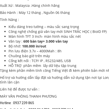
Xuất Xứ : Malaysia .Hàng chính hãng
Bảo Hành : Máy 12 tháng , Nguồn 06 tháng
Tính Năng :
Kiểu dáng treo tường – màu sắc sang trọng
Công nghệ chống giả vân tay mới SINH TRẮC HỌC ( BioID FP)
Màn hình TFT 3 Inch- màn hình màu sắc nét
Vân tay :
600 bàn tay+ 3.000 vân tay
Bộ nhớ:
100.000 in/out
Pin lưu điện 3.7v – 4000Mah : 8h
Chuông báo giờ trên máy
Cổng kết nối : TCP/ IP , RS232/485, USB
HỖ TRỢ phần mềm lấy dữ liệu tập trung
Tặng kèm phần mềm tính công Tiếng Việt đi kèm phiên bản mới nhấ
Hổ trợ và hướng dẫn lắp đặt và hướng dẫn sử dụng tận nơi tại Lon
tỉnh lân cận
Liên hệ để được tư vấn :
MÁY VĂN PHÒNG THANH PHƯƠNG
Hotline : 0937 239 865 