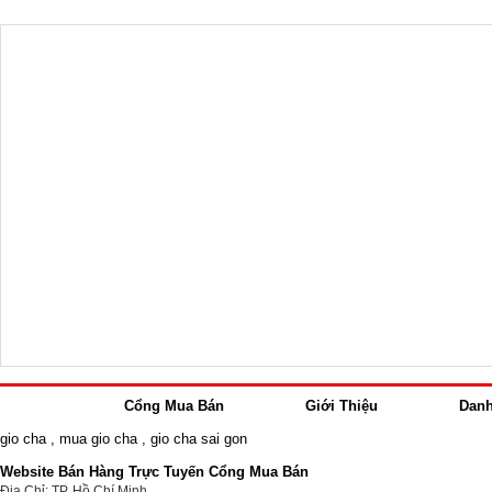
Cổng Mua Bán
Giới Thiệu
Dan
gio cha
,
mua gio cha
,
gio cha sai gon
Website Bán Hàng Trực Tuyến Cổng Mua Bán
Địa Chỉ: TP. Hồ Chí Minh