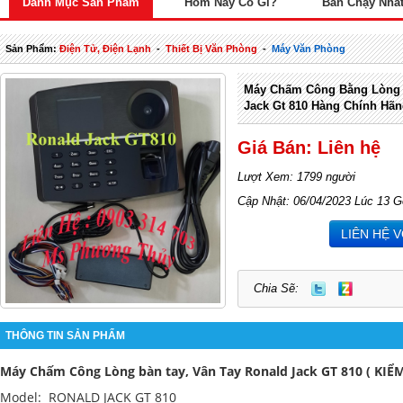
Danh Mục Sản Phẩm
Hôm Nay Có Gì?
Bán Chạy Nhấ
Sản Phẩm:
Điện Tử, Điện Lạnh
-
Thiết Bị Văn Phòng
-
Máy Văn Phòng
Máy Chấm Công Bằng Lòng 
Jack Gt 810 Hàng Chính Hã
Giá Bán: Liên hệ
Lượt Xem: 1799 người
Cập Nhật: 06/04/2023 Lúc 13 G
LIÊN HỆ 
Chia Sẽ:
THÔNG TIN SẢN PHẨM
Máy Chấm Công Lòng bàn tay, Vân Tay Ronald Jack GT 810 ( KI
Model: RONALD JACK GT 810