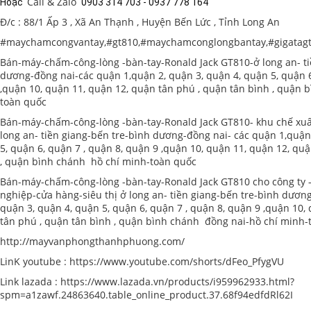
Call & Zalo
Hoặc  
 0903 314 703 - 0937 778 164 
Đ/c : 88/1 Ấp 3 , Xã An Thạnh , Huyện Bến Lức , Tỉnh Long An
#maychamcongvantay
,
#gt810
,
#maychamconglongbantay
,
#gigatag
Bán-máy-chấm-công-lòng -bàn-tay-Ronald Jack GT810-ở long an- ti
dương-đồng nai-các quận 1,quận 2, quận 3, quận 4, quận 5, quận 6
,quận 10, quận 11, quận 12, quận tân phú , quận tân bình , quận b
toàn quốc
Bán-máy-chấm-công-lòng -bàn-tay-Ronald Jack GT810- khu chế xuấ
long an- tiền giang-bến tre-bình dương-đồng nai- các quận 1,quận
5, quận 6, quận 7 , quận 8, quận 9 ,quận 10, quận 11, quận 12, qu
, quận bình chánh hồ chí minh-toàn quốc
Bán-máy-chấm-công-lòng -bàn-tay-Ronald Jack GT810 cho công ty 
nghiệp-cửa hàng-siêu thị ở long an- tiền giang-bến tre-bình dương
quận 3, quận 4, quận 5, quận 6, quận 7 , quận 8, quận 9 ,quận 10,
tân phú , quận tân bình , quận bình chánh đồng nai-hồ chí minh-
http://mayvanphongthanhphuong.com/
LinK youtube : https://www.youtube.com/shorts/dFeo_PfygVU
Link lazada : https://www.lazada.vn/products/i959962933.html?
spm=a1zawf.24863640.table_online_product.37.68f94edfdRl62I