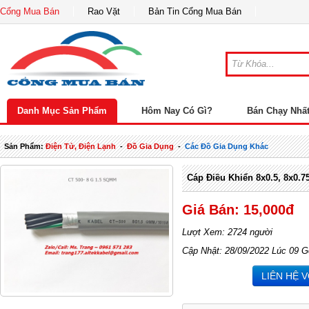
Cổng Mua Bán
Rao Vặt
Bản Tin Cổng Mua Bán
Danh Mục Sản Phẩm
Hôm Nay Có Gì?
Bán Chạy Nhấ
Sản Phẩm:
Điện Tử, Điện Lạnh
-
Đồ Gia Dụng
-
Các Đồ Gia Dụng Khác
Cáp Điều Khiển 8x0.5, 8x0.
Giá Bán: 15,000đ
Lượt Xem: 2724 người
Cập Nhật: 28/09/2022 Lúc 09 G
LIÊN HỆ 