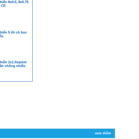
hiển 8x0.5, 8x0.75
n CE
hiển 5 lõi có bọc
ễu
khiển 2x1.0sqmm
ắn chống nhiễu
xem thêm