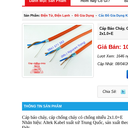
Danh Mục Sản Phẩm
Hôm Nay Có Gì?
B
Sản Phẩm:
Điện Tử, Điện Lạnh
-
Đồ Gia Dụng
-
Các Đồ Gia Dụng 
Cáp Báo Cháy, 
2x1.0+E
Giá Bán: 1
Lượt Xem: 1646 n
Cập Nhật: 08/04/
Chia Sẽ:
THÔNG TIN SẢN PHẨM
Cáp
báo cháy, cáp chống cháy có chống nhiễu 2x1.0+E
Nhãn hiệu: Altek Kabel xuất xứ Trung Quốc, sản xuất the
Đức.