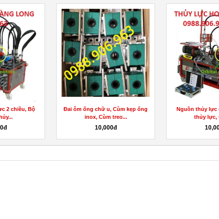
c 2 chiều, Bộ
Đai ôm ống chữ u, Cùm kẹp ống
Nguồn thủy lực 
ủy...
inox, Cùm treo...
thủy lực,
00đ
10,000đ
10,0