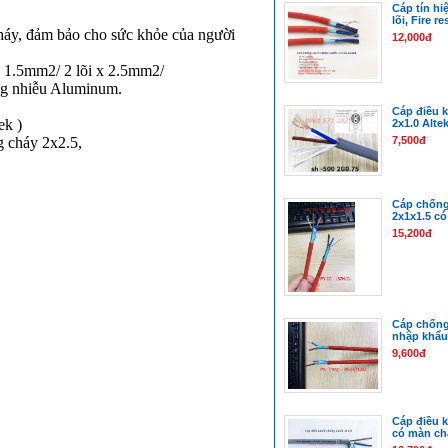
Cáp tín hi
lõi, Fire r
háy, đảm bảo cho sức khỏe của người
12,000đ
 x 1.5mm2/ 2 lõi x 2.5mm2/
ống nhiễu Aluminum.
Cáp điều k
ek )
2x1.0 Alte
g cháy 2x2.5,
7,500đ
Cáp chống
2x1x1.5 có
15,200đ
Cáp chống
nhập khẩu
9,600đ
Cáp điều 
có màn ch