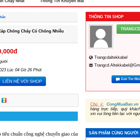
án Chạy Nhất
Thông Tin Khuyến Mãi
THÔNG TIN SHOP
Khác
TRANGC
Cáp Chống Cháy Có Chống Nhiễu
0,000đ
Trangcdaltekkabel
gười
Trangcd.altekkabel@gm
2023 Lúc 04 Gờ 26 Phút
Gửi Tin Nh
LIÊN HỆ VỚI SHOP
Chú ý:
CongMuaBan.vn
hàng trực tiếp, quý khá
xin vui lòng liên lạc với ng
SẢN PHẨM CÙNG NGƯỜI
o tiêu chuẩn công nghệ chuyển giao của