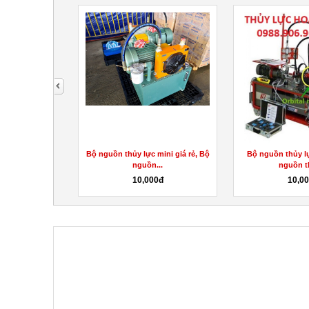
next
ủy lực, Van một
Bộ nguồn thủy lực mini giá rẻ, Bộ
Bộ nguồn thủy lự
ủy...
nguồn...
nguồn th
0đ
10,000đ
10,0