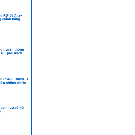
ệu RS485 Altek
g chính hãng
ệu truyền thông
8 1pair Altek
iệu RS485 18AWG 1
 lớp chống nhiễu
ọc nhựa có kết
à