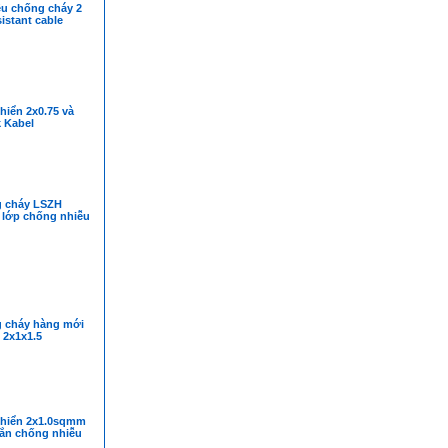
ệu chống cháy 2
esistant cable
hiển 2x0.75 và
k Kabel
 cháy LSZH
 lớp chống nhiễu
 cháy hàng mới
 2x1x1.5
khiển 2x1.0sqmm
ắn chống nhiễu