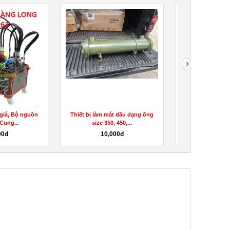
giá, Bộ nguồn
Thiết bị làm mát dầu dạng ống
Van Dien Thủy Lự
 Cung...
size 350, 450,...
Cv Van S
00đ
10,000đ
Liên