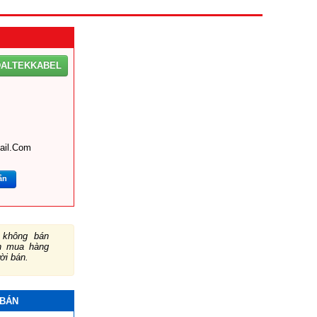
DALTEKKABEL
ail.com
ắn
không bán
ch mua hàng
ười bán.
 BÁN