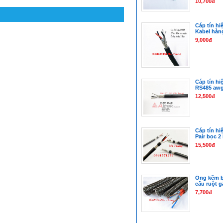
10,700đ
Cáp tín hi
Kabel hàn
9,000đ
Cáp tín hi
RS485 awg1
12,500đ
Cáp tín h
Pair bọc 2
15,500đ
Ống kẽm b
cấu ruột g
7,700đ