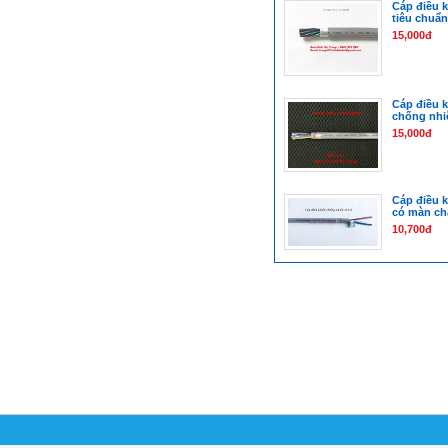
Cáp điều k
tiêu chuẩ
15,000đ
Cáp điều k
chống nhi
15,000đ
Cáp điều 
có màn ch
10,700đ