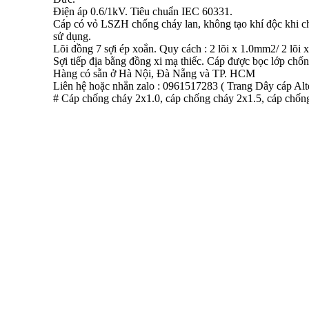
Điện áp 0.6/1kV. Tiêu chuẩn IEC 60331.
Cáp có vỏ LSZH chống cháy lan, không tạo khí độc khi c
sử dụng.
Lõi đồng 7 sợi ép xoắn. Quy cách : 2 lõi x 1.0mm2/ 2 lõi
Sợi
tiếp địa bằng đồng xi mạ thiếc. Cáp được bọc lớp ch
Hàng
có sẵn ở Hà Nội, Đà Nẵng và TP. HCM
Liên hệ hoặc nhắn zalo : 0961517283 ( Trang Dây cáp Alt
# Cáp chống cháy 2x1.0, cáp chống cháy 2x1.5, cáp chốn