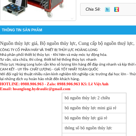
Chia Sẽ:
THÔNG TIN SẢN PHẨM
Nguồn thủy lực giá, Bộ nguồn thủy lực, Cung cấp bộ nguồn thuỷ lực,
CÔNG TY CỔ PHẦN MÁY VÀ THIẾT BỊ THỦY LỰC HOÀNG LONG
Nhà phân phối thiết bị thủy lực - Khí Nén và máy móc tự động hóa.
Tư vấn, sửa chữa, thi công, thiết kế hệ thống thủy lực nhanh
Thủy Lực Hoàng Long luôn sẵn kho số lượng lớn hàng để đáp ứng nhanh và kịp thời
CAM KẾT - UY TÍN- CHẤT LƯỢNG - GIÁ TỐT NHẤT TOÀN QUỐC
Với đội ngữ kỹ thuật nhiều năm kinh nghiệm tốt nghiệp các trường đại học lớn - T
lại những dịch vụ hoàn hảo nhất đến khách hàng
.
HOTLINE: 0988.906.963 - Zalo: 0988.906.963 KS: Lê Việt Anh
Email: hoanglong.hydraulic@gmail.com
bộ nguồn thủy lực 2 chiều
bộ nguồn thủy lực mini giá rẻ
bộ nguồn thủy lực giá rẻ
thông số bộ nguồn thủy lực