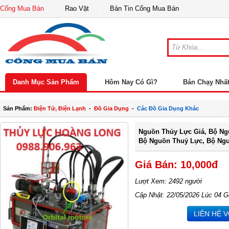
Cổng Mua Bán
Rao Vặt
Bản Tin Cổng Mua Bán
Danh Mục Sản Phẩm
Hôm Nay Có Gì?
Bán Chạy Nhấ
Sản Phẩm:
Điện Tử, Điện Lạnh
-
Đồ Gia Dụng
-
Các Đồ Gia Dụng Khác
Nguồn Thủy Lực Giá, Bộ Ng
Bộ Nguồn Thuỷ Lực, Bộ Ngu
Giá Bán: 10,000đ
Lượt Xem: 2492 người
Cập Nhật: 22/05/2026 Lúc 04 G
LIÊN HỆ 