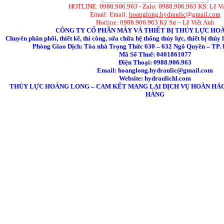
HOTLINE: 0988.906.963 - Zalo: 0988.906.963 KS: Lê Vi
Email: Email:
hoanglong.hydraulic@gmail.com
Hotline: 0988.906.963 Kỹ Sư – Lê Việt Anh
CÔNG TY CỔ PHẦN MÁY VÀ THIẾT BỊ THỦY LỰC HO
Chuyên phân phối, thiết kế, thi công, sửa chữa hệ thống thủy lực, thiết bị thủy
Phòng Giao Dịch: Tòa nhà Trọng Thức 630 – 632 Ngô Quyền – TP. 
Mã Số Thuế: 0401861077
Điện Thoại: 0988.906.963
Email:
hoanglong.hydraulic@gmail.com
Website: hydraulichl.com
THỦY LỰC HOÀNG LONG – CAM KẾT MANG LẠI DỊCH VỤ HOÀN HẢ
HÀNG