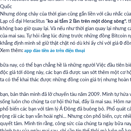
Nhưng dòng chảy của thời gian cũng gắn liền với câu nhắc của
Lạp cổ đại Heraclitus "
ko ai tắm 2 lần trên một dòng sông".
t
không bao giờ quay lại. Và nếu như thời gian quay lại nhưng cái
của mai sau. Tự hỏi rằng lúc đứng trước những đồng Bitcoin 
khẳng định mình sẽ giữ thật chặt nó dù khi ấy chỉ với giá
0
đồn
Xem thêm
:
app đào tiền ảo trên điện thoại
bữa nay, có thể bạn chẳng hề là những người Việc đầu tiên bi
độc giả tới dòng này, các bạn đã được san sớt thêm một cơ h
ta có thể khai thác được những đồng coin giá trị nhưng hoàn t
bạn, bản thân mình đã lỡ chuyến tàu năm 2009. Mình tự hứa v
sống luôn cho chúng ta cơ hội thứ hai, đấy là mai sau. Hôm na
phổ biến các bạn với tâm lý Á Đông đã buông bỏ. Phổ quát cá
rộng rãi các bạn vẫn hoài nghi... Nhưng còn phổ biến, cực nh
quyết tâm. Mình tin rằng, công sức của chúng ta ngày bữa na
thành tựu của ngày mai sau, chỉ cần tin thế thôi mà luôn nỗ lực