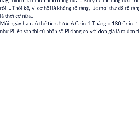
đấy, mình chả muốn hình dung nữa... Khi ý có lúc răng noá cũ
rồi.... Thôi kệ, vì cơ hội là không rõ ràng, lúc mọi thứ đã rõ rà
là thời cơ nữa...
Mỗi ngày bạn có thể tích được 6 Coin. 1 Tháng = 180 Coin.
như Pi lên sàn thì cứ nhân số Pi đang có với đơn giá là ra đạn t