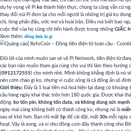
dụ hy vọng về Pi
ko
thành hiện thực, chúng ta cũng vẫn cứ ng
thay đổi mà Pi đem lại cho mỗi người là những trị giá ko đo
chí, lòng phấn đấu, ước mơ và hoài bão. Điều mà biết bao n
cuộc thế của họ cũng chỉ tiến hành được trong những
GIẤC 
Xem thêm:
đồng link là gì
Đôi lời của mình muốn san sẻ về Pi Network, tiền điện tử đan
các bạn nào muốn tham gia cùng cho vui thì làm theo hướng 
(
0912172555
) cho mình nhé. Mình không khẳng định là nó s
nên cơm cháo gì ko, nhưng vì cuộc sống là cả đống ẩn số đính
Giới thiệu
: Đây là 1 loại tiền mã hoá hiện tại đang có khoảng 
cầu hàng ngày khai thác trên hơn 180 quốc gia. Được khai thác
động.
ko tốn pin, không tốn data, và không dùng sức mạn
ngày mai cũng không biết có thành công ko, nhưng nó là
miễn
sau sẽ khó hơn. Bạn chỉ mất
5p
để cài đặt, mất
30s
mỗi ngày đ
hoạt. Vậy là xong, và ví như đồng coin đấy thành công như Bit