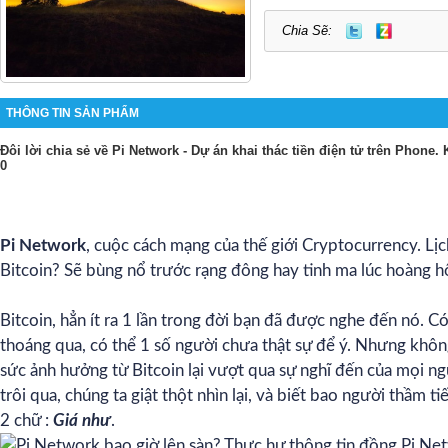
Chia Sẽ:
THÔNG TIN SẢN PHẨM
Đôi lời chia sẻ về Pi Network - Dự án khai thác tiền điện tử trên Phone
0
Pi Network
, cuộc cách mạng của thế giới Cryptocurrency. Lịch
Bitcoin? Sẽ bùng nổ trước rạng đông hay tinh ma lúc hoàng h
Bitcoin, hẳn ít ra 1 lần trong đời bạn đã được nghe đến nó. C
thoáng qua, có thể 1 số người chưa thật sự để ý. Nhưng không
sức ảnh hưởng từ Bitcoin lại vượt qua sự nghĩ đến của mọi ngư
trôi qua, chúng ta giật thột nhìn lại, và biết bao người thầm ti
2 chữ :
Giá như
.