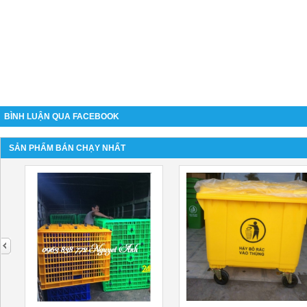
BÌNH LUẬN QUA FACEBOOK
SẢN PHẨM BÁN CHẠY NHẤT
next