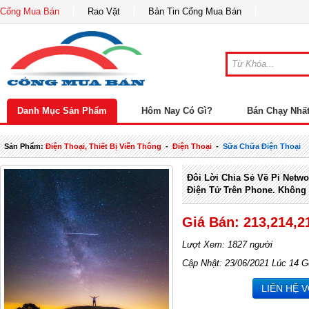
Cổng Mua Bán
Rao Vặt
Bản Tin Cổng Mua Bán
Danh Mục Sản Phẩm
Hôm Nay Có Gì?
Bán Chạy Nhấ
Sản Phẩm:
Điện Thoại, Thiết Bị Viễn Thông
-
Điện Thoại
-
Sữa Chữa Điện Thoại
Đôi Lời Chia Sẻ Về Pi Netwo
Điện Tử Trên Phone. Không 
Giá Bán: 213,214,2
Lượt Xem: 1827 người
Cập Nhật: 23/06/2021 Lúc 14 G
LIÊN HỆ 