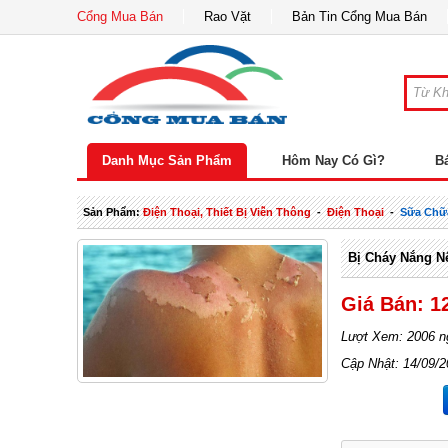
Cổng Mua Bán
Rao Vặt
Bản Tin Cổng Mua Bán
Danh Mục Sản Phẩm
Hôm Nay Có Gì?
B
Sản Phẩm:
Điện Thoại, Thiết Bị Viễn Thông
-
Điện Thoại
-
Sữa Chữa
Bị Cháy Nắng N
Giá Bán: 1
Lượt Xem: 2006 n
Cập Nhật: 14/09/