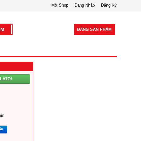
Mở Shop
Đăng Nhập
Đăng Ký
ĐĂNG SẢN PHẨM
ILATOI
om
ắn