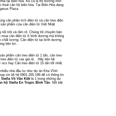
nhà tại biên hòa
. Kể cả là thị trường mới
o thuê căn hộ biên hòa
. Tại Biên Hòa đang
gasus Plaza
.
cùng
cân phân tích điện tử
và
cân treo điện
ều sản phẩm của
cân điện tử Việt Nhật
nổi trội và rầm rộ. Chúng tôi chuyên
bán
ìm mua
cân điện tử ở bình dương
mà không
n chất lượng.
Cân điện tử tại bình dương
g tiện lợi...
c sản phẩm
cân treo điện tử 1 tấn
,
cân treo
 treo điện tử cas
giá rẻ, . Hãy liên hệ
ử ocs
hay
Cân treo điện tử 15 tấn
tốt nhất.
 nhiều nhà đầu tư như
dự án Kita Vĩnh
oup
xin liệ hệ 0901.265.199 để có thông tin
 Stella Võ Văn Kiệt
là 1 trong những dự
n hộ Stella En Tropic Bình Tân
. Nổi bật