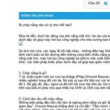
Chia Sẽ:
THÔNG TIN SẢN PHẨM
Bị cháy nắng nên xử lý như thế nào?
Mùa hè đến, dưới tác động của ánh nắng mặt trời, làn da của b
dưới đây sẽ giúp
máy hút bụi công nghiệp cho nhà xưởng
bạn k
Du lịch mở cửa, các ngày lễ nối tiếp nhau…những điều này khi
định xách balo và lên đường đến những vùng biển nhiều nắng 
nắng mặt trời,
máy hút bụi công nghiệp tại tphcm
việc xuất hiện
khỏi. Các biện pháp khắc phục dưới đây sẽ giúp bạn giảm viêm
1. Cháy nắng là gì?
Y tá, huấn luyện viên sơ cứu tại Ariège (Pháp )Vincent Massat gi
nhiều nghiêm trọng đối với da. Nó xảy ra sau khi tiếp xúc với á
độ 1. Nó gây đỏ, đau, ngứa và đôi khi nổi mụn rộp trên da. Da 
trên của biểu bì phải chịu quá nhiều tia UVB và UVA của ánh nắ
2. Cách làm dịu vết cháy nắng
Những biện pháp đầu tiên cần làm là ngừng phơi nắng và giữ 
giảm đau", Vincent Massat khẳng định và chỉ dẫn: "Tắm nước m
vết cháy nắng". Việc này cũng loại bỏ bất kỳ dấu vết của cát,