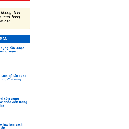
không bán
ch mua hàng
ười bán.
 BÁN
t dụng cần được
hường xuyên
 sạch có tác dụng
trong đời sống
oại côn trùng
c chào đón trong
nhà
 hay làm sạch
giản