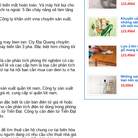
123,456đ
đỏ biến mất hoàn toàn. Và
máy hút bụi cho
hi ra ngoài: 5 lần cháy nắng sẽ làm tăng
 Công ty
khăn ướt vina
chuyên sản xuất,
Khuyến cá
những sản
với môi t
123,456đ
ng
may bien tan
: Cty Đại Quang chuyên
áy biến tần 3 pha
. Đặc biệt hơn chúng tôi
Lưu ý khi 
gỗ mang lạ
123,456đ
 là
cân phân tích phòng thí nghiệm
có các
số lẻ
và cao cấp hơn là loại
cân phân tích
ử tại hà nội
bạn cần mua
can dien tu o ha
Những sai
bạn nên q
10,000đ
sản xuất quần lót nam
,
Công ty sản xuất
giá rẻ
,
cung cấp sỉ quần lót nam
,
n đặc biệt là
cân bàn điện tử giá rẻ
hoặc
như
cân phân tích điện tử
dùng trong phòng
 tử
Tiến Đạt. Công ty
cân điện tử Tiến Đạt
tu
.
i để tìm
thuê căn hộ chung cư tại biên hòa
iều người đang có nhu cầu
cho thuê nhà giá