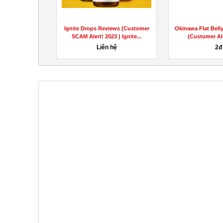
iews (Customer
Okinawa Flat Belly Tonic Reviews
Ignite Drops Rev
 ) Ignite...
(Customer Alert 2023)...
SCAM Alert! 202
00đ
200,000đ
1,000,