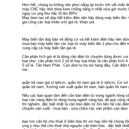
Hơn hết, chúng ta không nên phơi nắng lại trước khi vết mẩn 
máy CNC
hãy nhớ thoa kem chống nắng ít nhất nửa giờ trước k
nguy cơ ung thư hắc tố lên 80%!
May bien tan
sẽ dúp tiết kiệm điện nên hãy dùng
máy biến tần
:
gia công các loại
khăn ướt giá rẻ
,
khan uot
.
Máy biến tần
dúp bảo vệ động cơ và tiết kiệm điện hãy nên dù
mua bán máy biến tần
các loại từ
máy biến tần 1 pha
cho đến
m
cung cấp cả
máy biến tần giá rẻ
.
Cân phân tích giá rẻ
là dòng cân điện tử chuyên dùng được coi
loại như:
cân phân tích 2 số lẻ
hay loại khác là
cân phân tích 4 
5 số lẻ
. Tân Nam Phát -
Can dien tu ha noi
hang đầu,
Cân điện t
noi
.
quần lót nam giá sỉ tphcm
,
quần lót nam giá rẻ ở tphcm
,
Cơ sở 
quần lót nam
,
Xưởng sản xuất quần lót nam
,
bán quần lót nam 
Nếu các bạn quan tâm đến
cân bàn điện tử
trong ngành nông sả
loại
cân vàng điện tử
dùng trong ngành vàng bạc đá quý cũng 
thì nghiệm, đặc biệt nhất là
cân treo điện tử
Xin liên hệ
cân điện
chuyên sản xuất - mua bán - sửa chữa các sản phẩm
can dien 
bạn tìm
căn hộ cho thuê ở biên hòa
thì xin hạy liên hệ chúng tô
ưng ý như thể
cho thuê nhà nguyên căn biên hòa
. đặc biệt nh