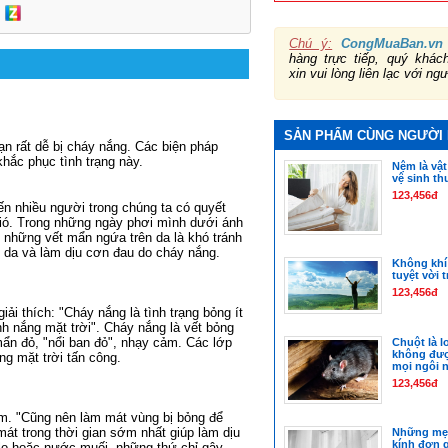
Chú ý:
CongMuaBan.vn
hàng trực tiếp, quý khá
xin vui lòng liên lạc với ng
SẢN PHẨM CÙNG NGƯỜI
ạn rất dễ bị cháy nắng. Các biện pháp
hắc phục tình trạng này.
Nệm là vậ
vệ sinh t
123,456đ
ến nhiều người trong chúng ta có quyết
gió. Trong những ngày phơi mình dưới ánh
 những vết mẩn ngứa trên da là khó tránh
 da và làm dịu cơn đau do cháy nắng.
Không khí
tuyệt vời 
123,456đ
ải thích: "Cháy nắng là tình trạng bỏng ít
nh nắng mặt trời". Cháy nắng là vết bỏng
mẩn đỏ, "nổi ban đỏ", nhạy cảm. Các lớp
Chuột là l
không đượ
ng mặt trời tấn công.
mọi ngôi 
123,456đ
ẩm. "Cũng nên làm mát vùng bị bỏng để
át trong thời gian sớm nhất giúp làm dịu
Những mẹo
kính đơn 
 clo hoặc nước muối, những thứ chỉ gây