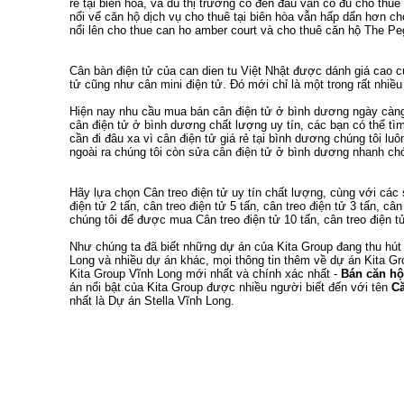
rẻ tại biên hòa
, và dù thị trường có đến đâu vẫn có đủ
cho thuê 
nổi vể
căn hộ dịch vụ cho thuê tại biên hòa
vẫn hấp dẩn hơn
ch
nổi lên
cho thue can ho amber court
và
cho thuê căn hộ The Pe
Cân bàn điện tử
của
can dien tu
Việt Nhật được dánh giá cao 
tử
cũng như
cân mini điện tử
. Đó mới chỉ là một trong rất nhi
Hiện nay nhu cầu
mua bán cân điện tử ở bình dương
ngày càng 
cân điện tử ở bình dương
chất lượng uy tín, các bạn có thể t
cần đi đâu xa vì
cân điện tử giá rẻ tại bình dương
chúng tôi luô
ngoài ra chúng tôi còn
sửa cân điện tử ở bình dương
nhanh chón
Hãy lựa chọn
Cân treo điện tử
uy tín chất lượng, cùng với cá
điện tử 2 tấn
,
cân treo điện tử 5 tấn
,
cân treo điện tử 3 tấn
,
cân
chúng tôi để được mua
Cân treo điện tử 10 tấn
,
cân treo điện t
Như chúng ta đã biết
những dự án của Kita Group
đang thu hút
Long
và nhiều dự án khác, mọi thông tin thêm về
dự án Kita Gr
Kita Group Vĩnh Long
mới nhất và chính xác nhất -
Bán căn hộ
án nổi bật của Kita Group được nhiều người biết đến với tên
Că
nhất là
Dự án Stella Vĩnh Long
.