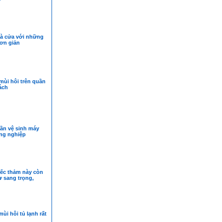
hà cửa với những
ơn giản
mùi hôi trên quần
ách
ần vệ sinh máy
ông nghiệp
ếc thảm này còn
ự sang trọng,
ùi hôi tủ lạnh rất