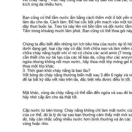
kích ứng da nhiều hơn.
Bạn cũng có thể tắm nước ấm bằng cách thêm một ít bột yến 
làm dịu cho da. Cách làm: Đổ hai cốc bột yến mạch vào một túi
dây thun buộc lại. Treo túi này lên vòi bồn tắm và dội nước t
Tắm trong khoảng mười lăm phút. Bạn cũng có thể thoa gói này
Chúng ta đều biết đến những lợi ích tiêu hóa của nước ép lô h
dưới dạng gel, loại cây này có đặc tính chữa sẹo và làm mềm 
chữa cháy nắng tuyệt vời vì nó có chứa các acid amin (7 trong 8
cần thiết cho sự tái tạo của các tế bào da, cũng như các enzy
ngứa nhưng không nổi mụn nước, hãy thoa một lớp mỏng gel lô
thoa một lớp khác.
3. Thời gian khỏi cháy nắng là bao lâu?
Vết bỏng do cháy nắng thường biến mất sau 3 đến 6 ngày và v
để lại bất kỳ dấu vết nào trên da, đặc biệt nếu được điều trị tốt.
Mặt khác, vùng da cháy nắng có thể dẫn đến ngứa và sau đó bon
hãy nhớ cấp ẩm cho da thật tốt.
Cấp nước từ bên trong: Cháy nắng không chỉ làm mất nước c
của cơ thể, đó là lý do tại sao bạn thường cảm thấy mệt mỏi s
đó, hãy cân nhắc uống nhiều nước hơn bình thường và ăn các 
vàng hoặc nho.