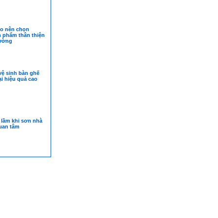
o nên chọn
 phẩm thân thiện
rường
vệ sinh bàn ghế
i hiệu quả cao
 lầm khi sơn nhà
uan tâm