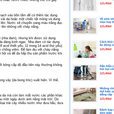
123,456đ
mạch vào bồn tắm để có thêm tác dụng
 vải dạ hoặc một chiếc tất mỏng và dùng
Vệ sinh n
mẹo hay đ
ắm lên: Nước sẽ chuyển sang màu trắng đục.
 lên những vết cháy nắng.
123,456đ
ội (nha đam), nhưng khi được sử dụng
da đáng kinh ngạc. Nha đam có tác dụng
Cách khử 
áo đúng c
 acid thiết yếu, 11 trong 14 acid thứ yếu),
m chống viêm. Để làm dịu vết cháy nắng
123,456đ
 hội và để da hấp thụ sản phẩm trước khi
ết bỏng cấp độ đầu tiên này thường không
Dấu hiệu c
hút bụi c
123,456đ
g vảy (da bong tróc) xuất hiện. Vì thế,
Những chi
thể hiện s
đẳng cấp
ủa da mà còn làm mất nước các phần khác
au một ngày dưới ánh nắng mặt trời. Do
123,456đ
loại trái cây nhiều nước như dưa hấu, dưa
Đánh bay m
đơn giản