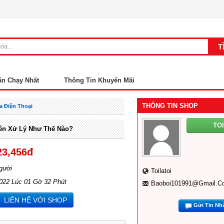
án Chạy Nhất
Thông Tin Khuyến Mãi
THÔNG TIN SHOP
 Điện Thoại
TO
ên Xử Lý Như Thế Nào?
23,456đ
gười
Toilatoi
2022 Lúc 01 Gờ 32 Phút
Baoboi101991@gmail.c
LIÊN HỆ VỚI SHOP
Gửi Tin Nh