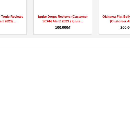
iews (Customer
True Vitaliti Male Enhancement
https://www.fac
3 ) Ignite...
{Week Flash Sale} For...
000đ
6đ
Liên