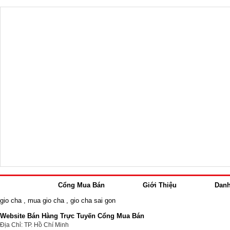
Cổng Mua Bán
Giới Thiệu
Dan
gio cha
,
mua gio cha
,
gio cha sai gon
Website Bán Hàng Trực Tuyến Cổng Mua Bán
Địa Chỉ: TP. Hồ Chí Minh