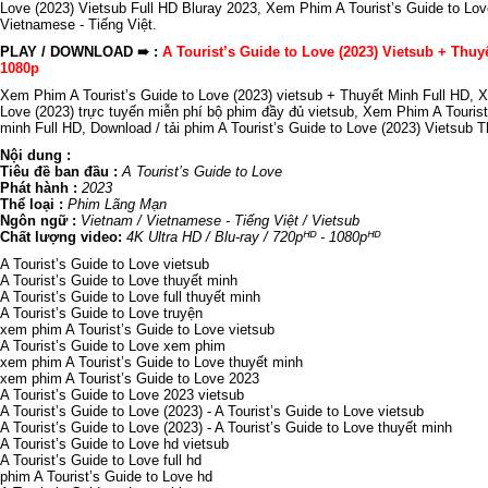
Love (2023) Vietsub Full HD Bluray 2023, Xem Phim A Tourist’s Guide to Lov
Vietnamese - Tiếng Việt.
PLAY / DOWNLOAD ➠ :
A Tourist’s Guide to Love (2023) Vietsub + Thuy
1080p
Xem Phim A Tourist’s Guide to Love (2023) vietsub + Thuyết Minh Full HD, X
Love (2023) trực tuyến miễn phí bộ phim đầy đủ vietsub, Xem Phim A Tourist
minh Full HD, Download / tải phim A Tourist’s Guide to Love (2023) Vietsub 
Nội dung :
Tiêu đề ban đầu :
A Tourist’s Guide to Love
Phát hành :
2023
Thể loại :
Phim Lãng Mạn
Ngôn ngữ :
Vietnam / Vietnamese - Tiếng Việt / Vietsub
Chất lượng video:
4K Ultra HD / Blu-ray / 720pᴴᴰ - 1080pᴴᴰ
A Tourist’s Guide to Love vietsub
A Tourist’s Guide to Love thuyết minh
A Tourist’s Guide to Love full thuyết minh
A Tourist’s Guide to Love truyện
xem phim A Tourist’s Guide to Love vietsub
A Tourist’s Guide to Love xem phim
xem phim A Tourist’s Guide to Love thuyết minh
xem phim A Tourist’s Guide to Love 2023
A Tourist’s Guide to Love 2023 vietsub
A Tourist’s Guide to Love (2023) - A Tourist’s Guide to Love vietsub
A Tourist’s Guide to Love (2023) - A Tourist’s Guide to Love thuyết minh
A Tourist’s Guide to Love hd vietsub
A Tourist’s Guide to Love full hd
phim A Tourist’s Guide to Love hd