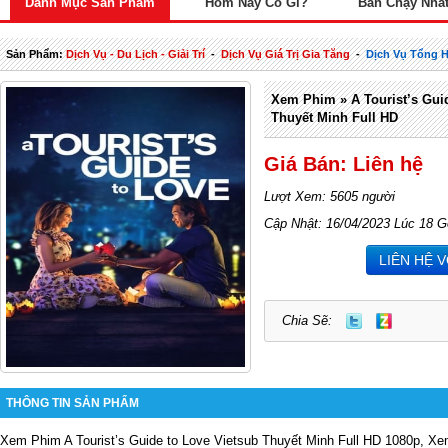
Danh Mục Sản Phẩm
Hôm Nay Có Gì?
Bán Chạy Nhấ
Sản Phẩm:
Dịch Vụ - Du Lịch - Giải Trí
-
Dịch Vụ Giá Trị Gia Tăng
-
Dịch Vụ Tổng 
Xem Phim » A Tourist’s Guid
Thuyết Minh Full HD
Giá Bán: Liên hệ
Lượt Xem: 5605 người
Cập Nhật: 16/04/2023 Lúc 18 G
LIÊN HỆ 
Chia Sẽ:
THÔNG TIN SẢN PHẨM
Xem Phim A Tourist’s Guide to Love Vietsub Thuyết Minh Full HD 1080p, Xem