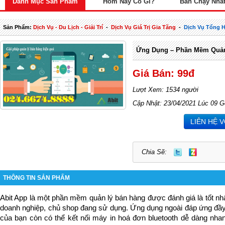
Danh Mục Sản Phẩm
Hôm Nay Có Gì?
Bán Chạy Nhấ
Sản Phẩm:
Dịch Vụ - Du Lịch - Giải Trí
-
Dịch Vụ Giá Trị Gia Tăng
-
Dịch Vụ Tổng 
Ứng Dụng – Phần Mềm Quản
Giá Bán: 99đ
Lượt Xem: 1534 người
Cập Nhật: 23/04/2021 Lúc 09 G
LIÊN HỆ 
Chia Sẽ:
THÔNG TIN SẢN PHẨM
Abit App là một phần mềm quản lý bán hàng được đánh giá là tốt nhấ
doanh nghiệp, chủ shop đang sử dụng. Ứng dụng ngoài đáp ứng đầy
của bạn còn có thể kết nối máy in hoá đơn bluetooth dễ dàng nhanh