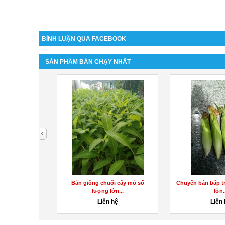
BÌNH LUẬN QUA FACEBOOK
SẢN PHẨM BÁN CHẠY NHẤT
next
ố lượng lớn
Bán giống chuối cấy mô số
Chuyên bán bắp tr
 Ms.Hằng
lượng lớn...
lớn.
hệ
Liên hệ
Liên