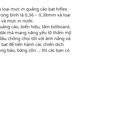
 loại mực in quảng cáo bạt hiflex.
trung bình là 0,36 – 0,38mm và loại
 và mực in nước.
uảng cáo, biển hiệu, tấm billboard,
âu dài mà mang nặng yếu tố thẩm mỹ
dầu chống chọi tốt với ánh nẳng và
ạt để tiến hành các chiến dịch
ông báo, băng zôn … thì các bạn có