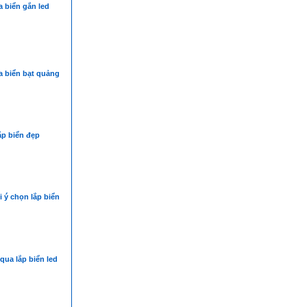
 biển gắn led
a biển bạt quảng
ắp biển đẹp
i ý chọn lắp biển
 qua lắp biển led