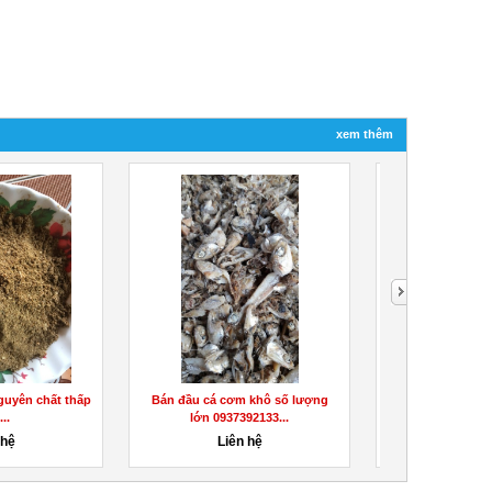
xem thêm
guyên chất thấp
Bán đầu cá cơm khô số lượng
Bán Vỏ Đậu Xanh
..
lớn 0937392133...
Đậu Xanh
 hệ
Liên hệ
Liên