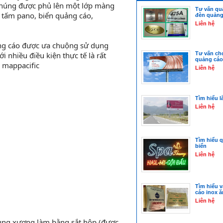
 chúng được phủ lên một lớp màng
Tư vấn qua
ác tấm pano, biển quảng cáo,
đèn quảng
Liên hệ
uảng cáo được ưa chuộng sử dụng
i nhiều điều kiện thực tế là rất
Tư vấn chọ
quảng cáo
g mappacific
Liên hệ
Tìm hiểu l
Liên hệ
Tìm hiểu qu
biển
Liên hệ
Tìm hiểu v
cáo inox 
Liên hệ
khung xương làm bằng sắt hộp (được