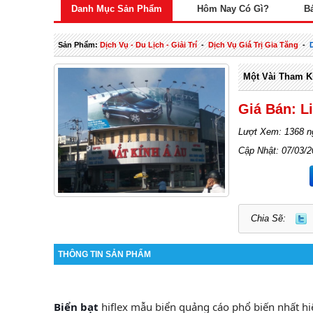
Danh Mục Sản Phẩm
Hôm Nay Có Gì?
B
Sản Phẩm:
Dịch Vụ - Du Lịch - Giải Trí
-
Dịch Vụ Giá Trị Gia Tăng
-
Một Vài Tham K
Giá Bán: L
Lượt Xem: 1368 n
Cập Nhật: 07/03/
Chia Sẽ:
THÔNG TIN SẢN PHẨM
Biển bạt
hiflex mẫu biển quảng cáo phổ biến nhất hiệ