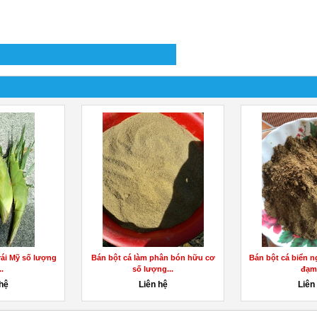
ái Mỹ số lượng
Bán bột cá làm phân bón hữu cơ
Bán bột cá biển n
..
số lượng...
đạm.
 hệ
Liên hệ
Liên