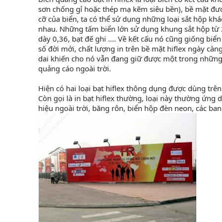
sơn chống gỉ hoặc thép mạ kẽm siêu bền), bề mặt được
cỡ của biển, ta có thể sử dụng những loại sắt hộp khá
nhau. Những tấm biển lớn sử dụng khung sắt hộp từ 2
dày 0,36, bạt đế ghi …. Về kết cấu nó cũng giống biể
số đời mới, chất lượng in trên bề mặt hiflex ngày càn
dai khiến cho nó vẫn đang giữ được một trong những vị 
quảng cáo ngoài trời.
Hiện có hai loại bạt hiflex thông dụng được dùng trên
Còn gọi là in bạt hiflex thường, loại này thường ứng
hiệu ngoài trời, băng rôn, biển hộp đèn neon, các ba