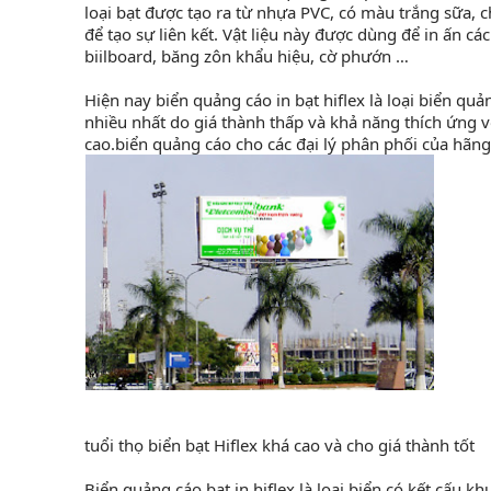
loại bạt được tạo ra từ nhựa PVC, có màu trắng sữa,
để tạo sự liên kết. Vật liệu này được dùng để in ấn c
biilboard, băng zôn khẩu hiệu, cờ phướn …
Hiện nay biển quảng cáo in bạt hiflex là loại biển q
nhiều nhất do giá thành thấp và khả năng thích ứng vớ
cao.biển quảng cáo cho các đại lý phân phối của hãn
tuổi thọ biển bạt Hiflex khá cao và cho giá thành tốt
Biển quảng cáo bạt in hiflex là loại biển có kết cấu 