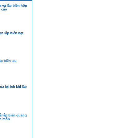
 và lắp biển hộp
 cáo
n lắp biển bạt
ắp biển alu
a lợi ích khi lắp
à lắp biển quảng
ăn mòn