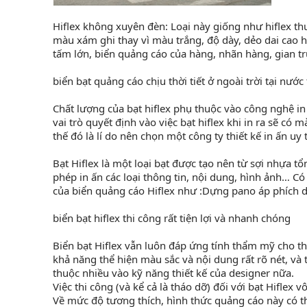
Hiflex không xuyên đèn: Loại này giống như hiflex t
màu xám ghi thay vì màu trắng, độ dày, dẻo dai cao 
tấm lớn, biển quảng cáo của hàng, nhãn hàng, gian t
biển bạt quảng cáo chịu thời tiết ở ngoài trời tại nước t
Chất lượng của bạt hiflex phụ thuộc vào công nghệ in v
vai trò quyết định vào việc bạt hiflex khi in ra sẽ có 
thế đó là lí do nên chọn một công ty thiết kế in ấn uy 
Bạt Hiflex là một loại bạt được tạo nên từ sợi nhựa tổ
phép in ấn các loại thông tin, nội dung, hình ảnh… 
của biển quảng cáo Hiflex như :Dựng pano áp phích 
biển bạt hiflex thi công rất tiện lợi và nhanh chóng
Biển bạt Hiflex vẫn luôn đáp ứng tính thẩm mỹ cho t
khả năng thể hiện màu sắc và nội dung rất rõ nét, và
thuộc nhiều vào kỹ năng thiết kế của designer nữa.
Việc thi công (và kể cả là tháo dỡ) đối với bạt Hiflex
Về mức độ tương thích, hình thức quảng cáo này có th