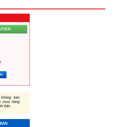
UTIEN
m
ắn
không bán
ch mua hàng
ười bán.
 BÁN