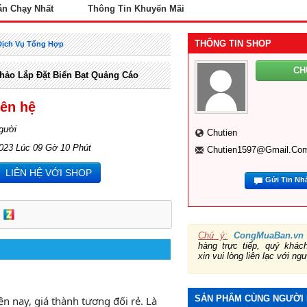
án Chạy Nhất
Thông Tin Khuyến Mãi
THÔNG TIN SHOP
Dịch Vụ Tổng Hợp
CH
hảo Lắp Đặt Biển Bạt Quảng Cáo
iên hệ
gười
Chutien
2023 Lúc 09 Gờ 10 Phút
Chutien1597@gmail.co
LIÊN HỆ VỚI SHOP
Gửi Tin Nh
Chú ý:
CongMuaBan.vn
hàng trực tiếp, quý khá
xin vui lòng liên lạc với ng
SẢN PHẨM CÙNG NGƯỜI
n nay, giá thành tương đối rẻ. Là