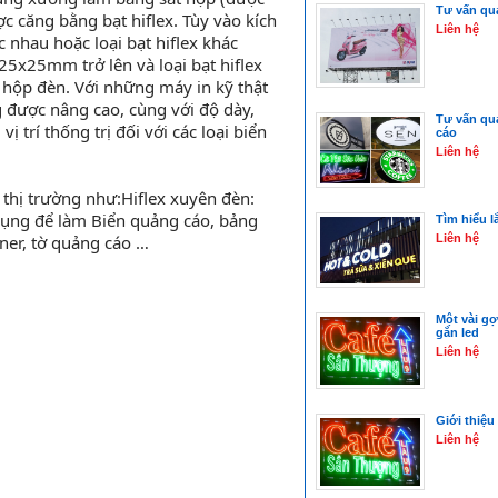
Tư vấn qua
 căng bằng bạt hiflex. Tùy vào kích
Liên hệ
c nhau hoặc loại bạt hiflex khác
5x25mm trở lên và loại bạt hiflex
n hộp đèn. Với những máy in kỹ thật
g được nâng cao, cùng với độ dày,
Tư vấn qu
trí thống trị đối với các loại biển
cáo
Liên hệ
 thị trường như:Hiflex xuyên đèn:
 dụng để làm Biển quảng cáo, bảng
Tìm hiểu l
Liên hệ
nner, tờ quảng cáo …
Một vài gợ
gắn led
Liên hệ
Giới thiệu
Liên hệ