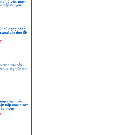
ng hũ yến, máy
co nắp hũ yến
au củ dạng băng
ắt xoài sấy dẻo SH
đ
 dịch trái cây,
n keo, nghiền bơ
g
nắp chai nước
vặn nắp chai nước
 dầu thơm
đ