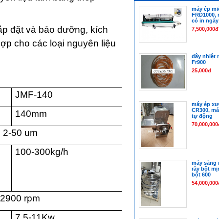
máy ép mi
FRD1000, 
có in ngày
lắp đặt và bảo dưỡng, kích
7,500,000đ
ợp cho các loại nguyên liệu
dây nhiệt 
Fr900
25,000đ
JMF-140
máy ép xư
CR300, má
140mm
tự động
70,000,000
2-50 um
100-300kg/h
máy sàng 
rây bột mị
bột 600
54,000,000
2900 rpm
7.5-11Kw