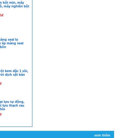
n bột mịn, máy
ô, máy nghiền bột
0đ
àng seal lọ
y ép màng seal
 bón
rót kem đặc 1 vòi,
rót dịch sệt bán
đ
ạt lựu tự động,
t lựu thạch rau
chín
đ
xem thêm