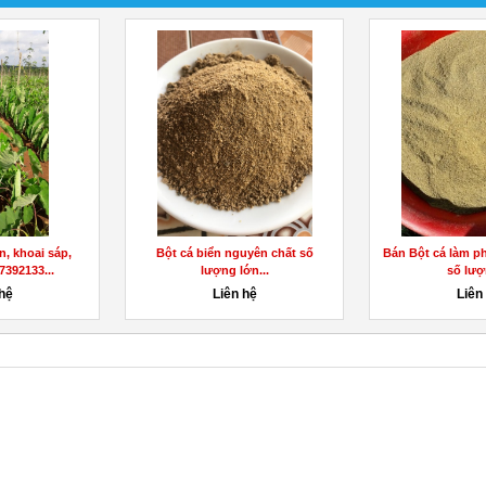
, khoai sáp,
Bột cá biển nguyên chất số
Bán Bột cá làm p
7392133...
lượng lớn...
số lượ
 hệ
Liên hệ
Liên