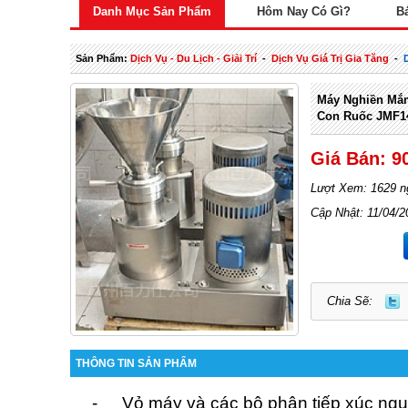
Danh Mục Sản Phẩm
Hôm Nay Có Gì?
B
Sản Phẩm:
Dịch Vụ - Du Lịch - Giải Trí
-
Dịch Vụ Giá Trị Gia Tăng
-
Máy Nghiền Mắ
Con Ruốc JMF1
Giá Bán: 9
Lượt Xem: 1629 n
Cập Nhật: 11/04/2
Chia Sẽ:
THÔNG TIN SẢN PHẨM
-
Vỏ máy và các bộ phân tiếp xúc ngu