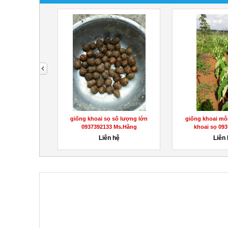
next
 biển nguyên
giống khoai sọ số lượng lớn
giống khoai môn
ợng...
0937392133 Ms.Hằng
khoai sọ 093
hệ
Liên hệ
Liên