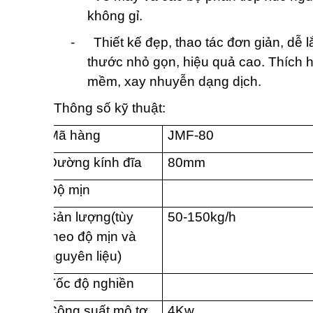
không gỉ.
-
Thiết kế đẹp, thao tác đơn giản, dễ 
thước nhỏ gọn, hiệu quả cao. Thích h
mềm, xay nhuyễn dạng dịch.
Thông số kỹ thuật:
Mã hàng
JMF-80
Đường kính đĩa
80mm
Độ mịn
Sản lượng(tùy
50-150kg/h
theo độ mịn và
nguyên liệu)
Tốc độ nghiền
Công suất mô tơ
4Kw