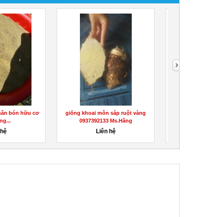
hân bón hữu cơ
giống khoai môn sáp ruột vàng
Giống chuối xiê
ng...
0937392133 Ms.Hằng
già Nam M
 hệ
Liên hệ
Liên