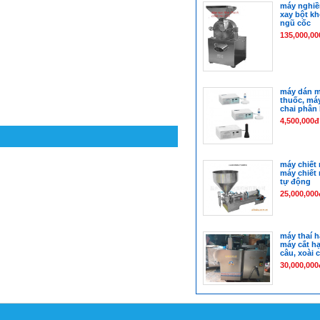
máy nghiề
xay bột kh
ngũ cốc
135,000,00
máy dán m
thuốc, má
chai phân
4,500,000đ
máy chiết 
máy chiết 
tự động
25,000,000
máy thaí h
máy cắt hạ
câu, xoài 
30,000,000