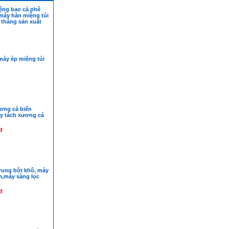
ệng bao cà phê
máy hàn miệng túi
 tháng sản xuất
máy ép miệng túi
ơng cá biển
y tách xương cá
đ
rung bột khô, máy
n,máy sàng lọc
đ