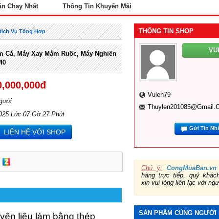
án Chạy Nhất
Thông Tin Khuyến Mãi
THÔNG TIN SHOP
Dịch Vụ Tổng Hợp
VU
m Cá, Máy Xay Mắm Ruốc, Máy Nghiền
40
0,000,000đ
Vulen79
gười
Thuylen201085@gmail.
025 Lúc 07 Gờ 27 Phút
Gửi Tin Nh
LIÊN HỆ VỚI SHOP
Chú ý:
CongMuaBan.vn
hàng trực tiếp, quý khá
xin vui lòng liên lạc với ng
SẢN PHẨM CÙNG NGƯỜI
yên liệu làm bằng thép