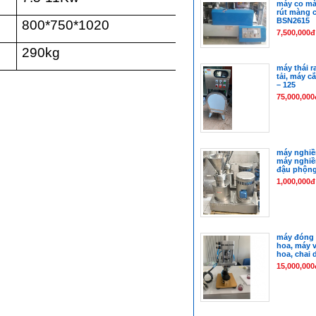
máy co mà
rút màng 
BSN2615
800*750*1020
7,500,000đ
290kg
máy thái r
tải, máy c
– 125
75,000,000
máy nghiền
máy nghiề
đậu phộn
1,000,000đ
máy đóng 
hoa, máy 
hoa, chai
15,000,000