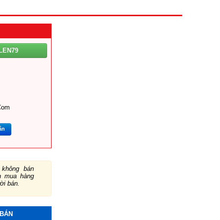
LEN79
com
ắn
không bán
ch mua hàng
ười bán.
 BÁN