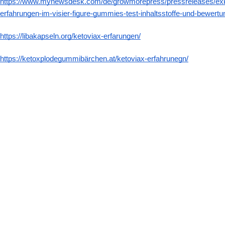
https://www.mynewsdesk.com/de/growmorepress/pressreleases/exkl
erfahrungen-im-visier-figure-gummies-test-inhaltsstoffe-und-bewer
https://libakapseln.org/ketoviax-erfarungen/
https://ketoxplodegummibärchen.at/ketoviax-erfahrunegn/