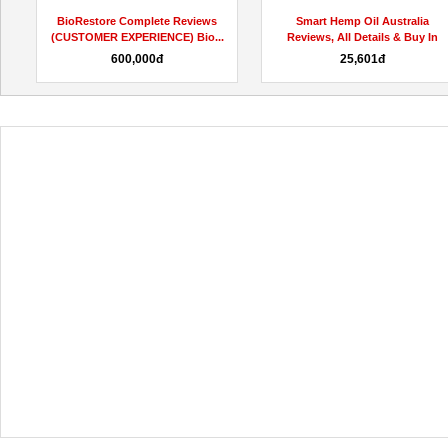
estore Complete Reviews
Smart Hemp Oil Australia
Ke
OMER EXPERIENCE) Bio...
Reviews, All Details & Buy In
Kauf
AU,...
600,000đ
25,601đ