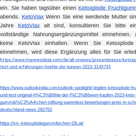
ein. 
Sie haben tagsüber einen 
Ketoxplode Fruchtgum
abends. 
KetoViax
 Wenn Sie eine werdende Mutter sind
Jahre 
KetoViax
 alt sind, konsultieren Sie bitte ei
vollständige Nahrungsergänzungsmittel einnehmen. 
keine KetoViax einhalten. 
Wenn Sie Ketoxplode F
einnehmen, wird diese Ergänzung alles für Sie erled
https://www.mynewsdesk.com/de/all-reviews/pressreleases/ketox
test-und-erfahrungen-hoehle-der-loewen-2023-3243735
https://www.outlookindia.com/outlook-spotlight/-legitim-ketoxplode-
und-test-original-h%C3%B6hle-der-l%C3%B6wen-kaufe
gummib%C3%A4rchen-stiftung-warentest-bewertungen-preis-in-sc
deutschland-news-282762
https://xn--ketoxplodegummibrchen-l2b.at/