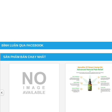
BÌNH LUẬN QUA FACEBOOK
SẢN PHẨM BÁN CHẠY NHẤT
next