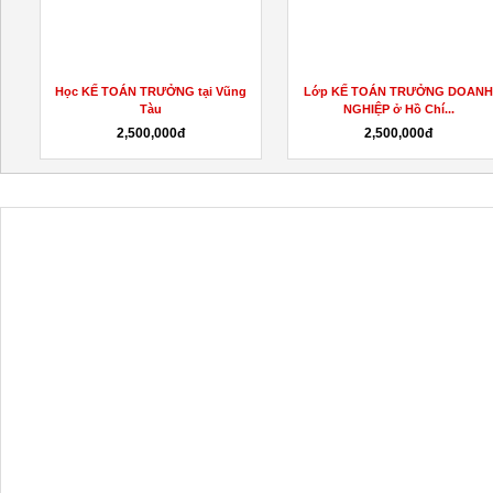
̉
Học KẾ TOÁN TRƯỞNG tại Vũng
Lớp KẾ TOÁN TRƯỞNG DOAN
Tàu
NGHIỆP ở Hồ Chí...
2,500,000đ
2,500,000đ