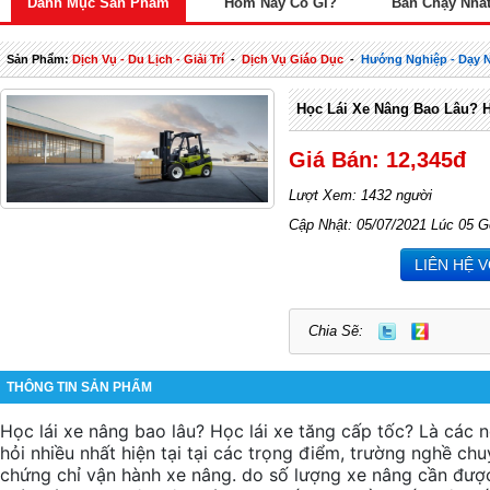
Danh Mục Sản Phẩm
Hôm Nay Có Gì?
Bán Chạy Nhấ
Sản Phẩm:
Dịch Vụ - Du Lịch - Giải Trí
-
Dịch Vụ Giáo Dục
-
Hướng Nghiệp - Dạy 
Học Lái Xe Nâng Bao Lâu? 
Giá Bán: 12,345đ
Lượt Xem: 1432 người
Cập Nhật: 05/07/2021 Lúc 05 G
LIÊN HỆ 
Chia Sẽ:
THÔNG TIN SẢN PHẨM
Học
lái xe
nâng bao lâu? Học
lái xe
tăng cấp
tốc? Là
các
n
hỏi
nhiều
nhất
hiện tại
tại
các
trọng điểm
, trường nghề ch
chứng chỉ vận hành xe nâng.
do
số lượng xe nâng cần đư