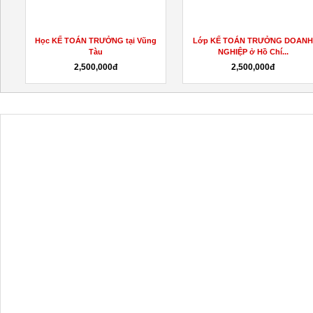
̉
Học KẾ TOÁN TRƯỞNG tại Vũng
Lớp KẾ TOÁN TRƯỞNG DOAN
Tàu
NGHIỆP ở Hồ Chí...
2,500,000đ
2,500,000đ