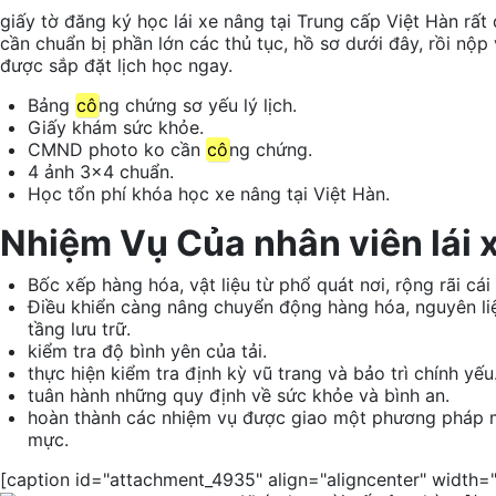
giấy tờ
đăng ký học
lái xe
nâng tại Trung cấp Việt Hàn rất
cần
chuẩn bị
phần lớn
các
thủ tục
,
hồ sơ
dưới đây, rồi nộp 
được
sắp đặt
lịch học ngay.
Bảng
cô
ng chứng sơ yếu lý lịch.
Giấy khám sức khỏe.
CMND photo
ko
cần
cô
ng chứng.
4 ảnh 3×4 chuẩn.
Học
tổn phí
khóa học xe nâng tại Việt Hàn.
Nhiệm Vụ Của
nhân viên
lái 
Bốc xếp hàng hóa,
vật liệu
từ
phổ quát
nơi,
rộng rãi
cái
Điều khiển càng nâng
chuyển động
hàng hóa,
nguyên li
tầng
lưu trữ.
kiểm tra
độ
bình yên
của
tải
.
thực hiện
kiểm tra
định kỳ
vũ trang
và bảo trì
chính yếu
tuân hành
những
quy định
về sức khỏe và
bình an
.
hoàn thành
các
nhiệm vụ được giao
một
phương pháp
mực
.
[caption id="attachment_4935" align="aligncenter" width=