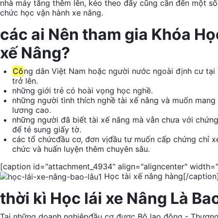
nhà máy
tăng thêm
lên, kéo theo
đấy
cũng cần
đến
một
số
chức
học vận hành xe nâng.
các
ai
Nên
tham gia
Khóa H
xế
Nâng?
Cô
ng dân Việt Nam hoặc người nước ngoài định cư tại 
trở lên.
những
giới trẻ
có
hoài vọng
học nghề.
những
người tình
thích nghề
tài xế
nâng và muốn
mang
lương cao.
những
người đã biết
tài xế
nâng
mà
vẫn chưa
với
chứng 
để
té
sung
giấy tờ
.
các
tổ chức
đầu cơ
,
đơn vị
đầu tư
muốn cấp chứng chỉ x
chức
và
huấn luyện
thêm chuyên sâu.
[caption id="attachment_4934" align="aligncenter" width=
Học
tài xế
nâng hàng[/caption
thời kì
Học
lái xe
Nâng Là Bao
Tại
những
doanh nghiệp
đầu cơ
được Bộ
lao động
- Thương