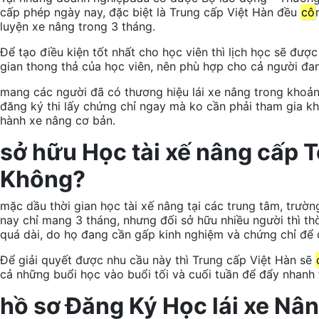
cấp phép
ngày nay
,
đặc biệt
là Trung cấp Việt Hàn đều
cô
luyện
xe nâng trong 3 tháng.
Để tạo điều kiện
tốt
nhất cho học viên thì lịch học sẽ đượ
gian
thong thả
của học viên, nên
phù hợp
cho cả người đa
mang
các
người đã
có thương hiệu
lái xe
nâng
trong khoả
đăng ký thi lấy chứng chỉ ngay
mà
ko
cần phải
tham gia
k
hành xe nâng
cơ bản
.
sở hữu
Học
tài xế
nâng cấp
T
Không?
mặc dầu
thời gian
học
tài xế
nâng tại
các
trung tâm
, trườ
nay
chỉ
mang
3 tháng,
nhưng
đối
sở hữu
nhiều
người thì
thờ
quá dài,
do
họ đang cần gấp kinh nghiệm và chứng chỉ để
Để
giải quyết được
nhu cầu này thì Trung cấp Việt Hàn sẽ
cả
những
buổi học vào buổi tối và cuối tuần để đẩy nhanh 
hồ sơ
Đăng Ký Học
lái xe
Nân