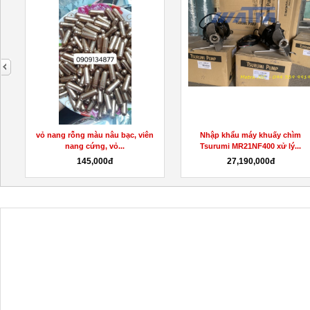
next
Y
vỏ nang rỗng màu nâu bạc, viên
Nhập khẩu máy khuấy chìm
nang cứng, vỏ...
Tsurumi MR21NF400 xử lý...
145,000đ
27,190,000đ