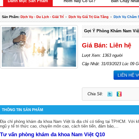
Danh Mục Sản Phẩm
Hôm Nay Có Gì?
Bán Chạy Nhấ
Sản Phẩm:
Dịch Vụ - Du Lịch - Giải Trí
-
Dịch Vụ Giá Trị Gia Tăng
-
Dịch Vụ Chăm 
Gợi Ý Phòng Khám Nam Việt
Giá Bán: Liên hệ
Lượt Xem: 1363 người
Cập Nhật: 31/03/2023 Lúc 09 G
LIÊN HỆ 
Chia Sẽ:
THÔNG TIN SẢN PHẨM
Địa chỉ phòng khám đa khoa Nam Việt là địa chỉ có tiếng tại TPHCM. Với kh
ngũ y tế tri thức cao, chuyên môn cao, cách tiên tiến, đảm bảo,...
Tư vấn phòng khám đa khoa Nam Việt Q10