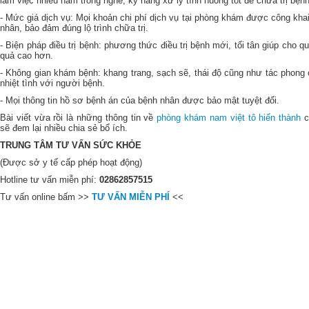
làm việc nhiều năm trong nghề, kỹ năng xử lý tình huống tốt để chữa trị bệnh
- Mức giá dịch vụ: Mọi khoản chi phí dịch vụ tại phòng khám được công kha
nhân, bảo đảm đúng lộ trình chữa trị.
- Biện pháp điều trị bệnh: phương thức điều trị bệnh mới, tối tân giúp cho qu
quả cao hơn.
- Không gian khám bệnh: khang trang, sạch sẽ, thái độ cũng như tác phong c
nhiệt tình với người bệnh.
- Mọi thông tin hồ sơ bệnh án của bệnh nhân được bảo mật tuyệt đối.
Bài viết vừa rồi là những thông tin về
phòng khám nam việt tô hiến thành
c
sẽ đem lại nhiều chia sẻ bổ ích.
TRUNG TÂM TƯ VẤN SỨC KHỎE
(Được sở y tế cấp phép hoạt động)
Hotline tư vấn miễn phí:
02862857515
Tư vấn online bấm >>
TƯ VẤN MIỄN PHÍ
<<