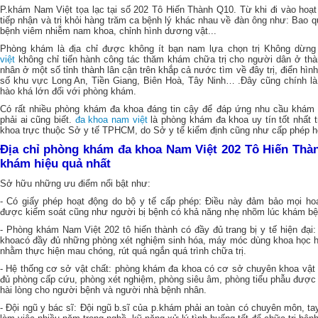
P.khám Nam Việt tọa lạc tại số 202 Tô Hiến Thành Q10. Từ khi đi vào hoạt
tiếp nhận và trị khỏi hàng trăm ca bệnh lý khác nhau về đàn ông như: Bao 
bệnh viêm nhiễm nam khoa, chỉnh hình dương vật...
Phòng khám là địa chỉ được không ít bạn nam lựa chọn trị Không dừng
việt
không chỉ tiến hành công tác thăm khám chữa trị cho người dân ở thà
nhân ở một số tỉnh thành lân cận trên khắp cả nước tìm về đây trị, điển hìn
số khu vực Long An, Tiền Giang, Biên Hoà, Tây Ninh… .Đây cũng chính là
hào khá lớn đối với phòng khám.
Có rất nhiều phòng khám đa khoa đáng tin cậy để đáp ứng nhu cầu khám b
phải ai cũng biết.
đa khoa nam việt
là phòng khám đa khoa uy tín tốt nhất 
khoa trực thuộc Sở y tế TPHCM, do Sở y tế kiểm định cũng như cấp phép h
Địa chỉ phòng khám đa khoa Nam Việt 202 Tô Hiến Thàn
khám hiệu quả nhất
Sở hữu những ưu điểm nổi bật như:
- Có giấy phép hoạt động do bộ y tế cấp phép: Điều này đảm bảo mọi h
được kiểm soát cũng như người bị bệnh có khả năng nhẹ nhõm lúc khám bệ
- Phòng khám Nam Việt 202 tô hiến thành có đầy đủ trang bị y tế hiện đạ
khoacó đầy đủ những phòng xét nghiệm sinh hóa, máy móc dùng khoa học hiện
nhằm thực hiện mau chóng, rút quá ngắn quá trình chữa trị.
- Hệ thống cơ sở vật chất: phòng khám đa khoa có cơ sở chuyên khoa vật c
đủ phòng cấp cứu, phòng xét nghiệm, phòng siêu âm, phòng tiểu phẫu được
hài lòng cho người bệnh và người nhà bệnh nhân.
- Đội ngũ y bác sĩ: Đội ngũ b.sĩ của p.khám phải an toàn có chuyên môn, t