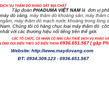
DỊCH VỤ THĂM DÒ KHẢO SÁT ĐỊA CHẤT
Tập đoàn
PHADUMA VIỆT NAM
là
đơn vị ph
máy dò vàng
, máy thăm dò khoáng sản, máy thăm
ngầm, máy thăm dò mạch nước khoáng trong lòng 
Nam. Chúng tôi có hàng chục loại máy thăm dò
côn
nhất với các thương hiệu nổi tiếng trên thế giới.
CÁC TỔ CHỨC, CÁ NHÂN CÓ NHU CẦU THUÊ DỊCH VỤ KHẢO SÁ
0936.651.567 ( gặp P
LÒNG GỌI ĐIỆN THEO SỐ ĐIỆN THOẠI
Website:
http://www.maydovang.com
ĐT: 0934.309.123 - 0936.651.567