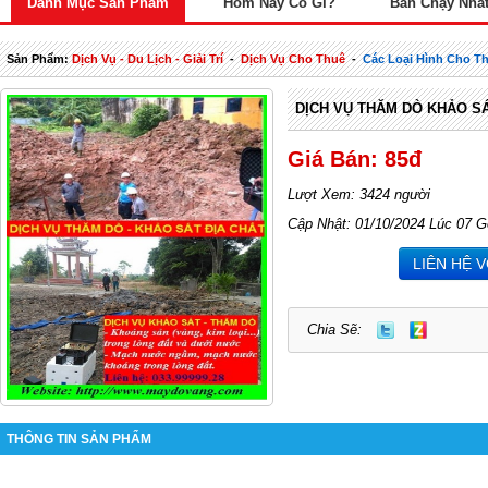
Danh Mục Sản Phẩm
Hôm Nay Có Gì?
Bán Chạy Nhấ
Sản Phẩm:
Dịch Vụ - Du Lịch - Giải Trí
-
Dịch Vụ Cho Thuê
-
Các Loại Hình Cho T
DỊCH VỤ THĂM DÒ KHẢO SÁ
Giá Bán: 85đ
Lượt Xem: 3424 người
Cập Nhật: 01/10/2024 Lúc 07 G
LIÊN HỆ 
Chia Sẽ:
THÔNG TIN SẢN PHẨM