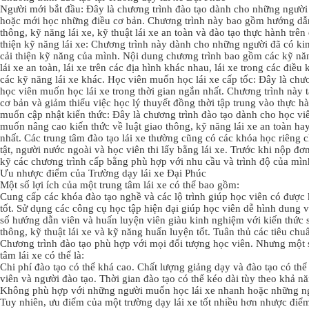
Người mới bắt đầu: Đây là chương trình đào tạo dành cho những người
hoặc mới học những điều cơ bản. Chương trình này bao gồm hướng dẫn 
thông, kỹ năng lái xe, kỹ thuật lái xe an toàn và đào tạo thực hành tr
thiện kỹ năng lái xe: Chương trình này dành cho những người đã có ki
cải thiện kỹ năng của mình. Nội dung chương trình bao gồm các kỹ năn
lái xe an toàn, lái xe trên các địa hình khác nhau, lái xe trong các điều 
các kỹ năng lái xe khác. Học viên muốn học lái xe cấp tốc: Đây là chư
học viên muốn học lái xe trong thời gian ngắn nhất. Chương trình này 
cơ bản và giảm thiểu việc học lý thuyết đồng thời tập trung vào thực hà
muốn cập nhật kiến thức: Đây là chương trình đào tạo dành cho học vi
muốn nâng cao kiến thức về luật giao thông, kỹ năng lái xe an toàn ha
nhất. Các trung tâm đào tạo lái xe thường cũng có các khóa học riêng 
tật, người nước ngoài và học viên thi lấy bằng lái xe. Trước khi nộp đơ
kỹ các chương trình cấp bằng phù hợp với nhu cầu và trình độ của mìn
Ưu nhược điểm của Trường dạy lái xe Đại Phúc
Một số lợi ích của một trung tâm lái xe có thể bao gồm:
Cung cấp các khóa đào tạo nghề và các lộ trình giúp học viên có được 
tốt. Sử dụng các công cụ học tập hiện đại giúp học viên dễ hình dung v
số hướng dẫn viên và huấn luyện viên giàu kinh nghiệm với kiến thức s
thông, kỹ thuật lái xe và kỹ năng huấn luyện tốt. Tuân thủ các tiêu chuẩ
Chương trình đào tạo phù hợp với mọi đối tượng học viên. Nhưng một 
tâm lái xe có thể là:
Chi phí đào tạo có thể khá cao. Chất lượng giảng dạy và đào tạo có th
viên và người đào tạo. Thời gian đào tạo có thể kéo dài tùy theo khả n
Không phù hợp với những người muốn học lái xe nhanh hoặc những ngườ
Tuy nhiên, ưu điểm của một trường dạy lái xe tốt nhiều hơn nhược điểm