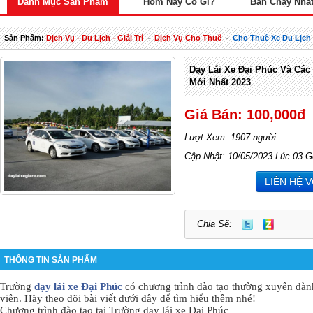
Danh Mục Sản Phẩm
Hôm Nay Có Gì?
Bán Chạy Nhấ
Sản Phẩm:
Dịch Vụ - Du Lịch - Giải Trí
-
Dịch Vụ Cho Thuê
-
Cho Thuê Xe Du Lịch
Dạy Lái Xe Đại Phúc Và Các
Mới Nhất 2023
Giá Bán: 100,000đ
Lượt Xem: 1907 người
Cập Nhật: 10/05/2023 Lúc 03 G
LIÊN HỆ 
Chia Sẽ:
THÔNG TIN SẢN PHẨM
Trường
dạy lái xe Đại Phúc
có chương trình đào tạo thường xuyên dàn
viên. Hãy theo dõi bài viết dưới đây để tìm hiểu thêm nhé!
Chương trình đào tạo tại Trường dạy lái xe Đại Phúc