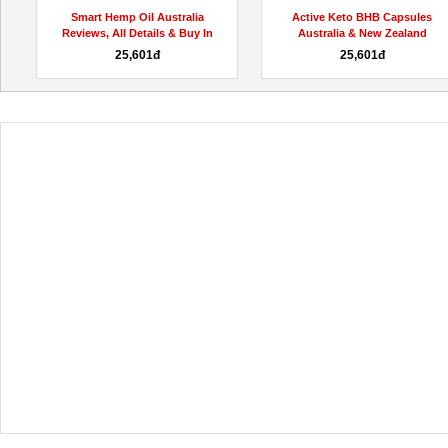
Smart Hemp Oil Australia
Active Keto BHB Capsules
Reviews, All Details & Buy In
Australia & New Zealand
AU,...
Reviews...
25,601đ
25,601đ