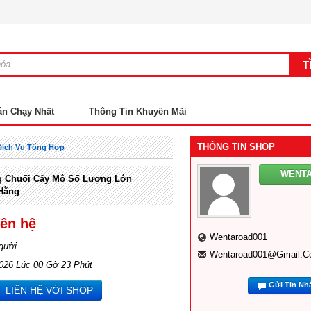
án Chạy Nhất
Thông Tin Khuyến Mãi
THÔNG TIN SHOP
Dịch Vụ Tổng Hợp
WENT
g Chuối Cấy Mô Số Lượng Lớn
Hằng
iên hệ
Wentaroad001
gười
Wentaroad001@gmail.c
2026 Lúc 00 Gờ 23 Phút
Gửi Tin Nh
LIÊN HỆ VỚI SHOP