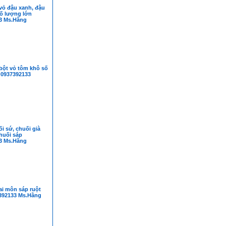
vỏ đậu xanh, đậu
số lượng lớn
3 Ms.Hằng
bột vỏ tôm khô số
 0937392133
i sứ, chuối già
huối sáp
3 Ms.Hằng
ai môn sáp ruột
392133 Ms.Hằng