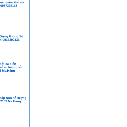
xác mắm khô số
 0937392133
 Gừng Giống Số
 0937392133
bột cá biển
ất số lượng lớn
3 Ms.Hằng
bắp non số lượng
92133 Ms.Hằng