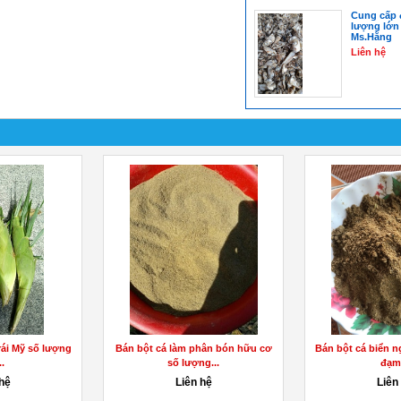
Cung cấp 
lượng lớn
Ms.Hằng
Liên hệ
Bán bột cá làm phân bón hữu cơ
Bán bột cá biển nguyên chất thấp
số lượng...
đạm...
Liên hệ
Liên hệ