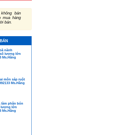
không bán
ch mua hàng
ười bán.
 BÁN
bã nành
 số lượng lớn
3 Ms.Hằng
ai môn sáp ruột
392133 Ms.Hằng
á làm phân bón
 lượng lớn
3 Ms.Hằng