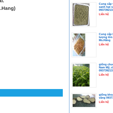
i.
Cung cấp 
xanh hạt 
s.Hang)
093739213
Liên hệ
Cung cấp 
lượng lớn
Ms.Hằng
Liên hệ
giống chuố
Nam Mỹ, c
093739213
Liên hệ
giống kho
vàng 0937
Liên hệ