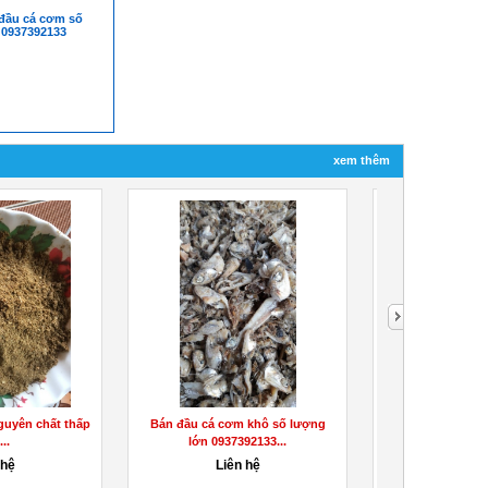
đầu cá cơm số
 0937392133
xem thêm
Bán đầu cá cơm khô số lượng
Bán Vỏ Đậu Xanh, Đậu Xanh Hạt,
lớn 0937392133...
Đậu Xanh Tróc...
Liên hệ
Liên hệ