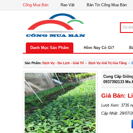
Cổng Mua Bán
Rao Vặt
Bản Tin Cổng Mua Bán
Danh Mục Sản Phẩm
Hôm Nay Có Gì?
B
Sản Phẩm:
Dịch Vụ - Du Lịch - Giải Trí
-
Dịch Vụ Giá Trị Gia Tăng
-
Cung Cấp Giốn
0937392133 Ms.
Giá Bán: L
Lượt Xem: 3735 n
Cập Nhật: 29/07/