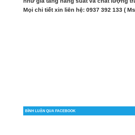
như gia tăng năng suất và chất lượng trá
Mọi chi tiết xin liên hệ: 0937 392 133 ( M
BÌNH LUẬN QUA FACEBOOK