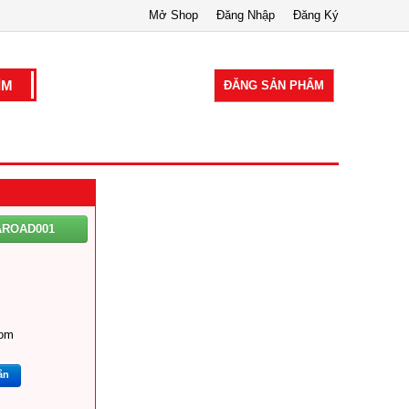
Mở Shop
Đăng Nhập
Đăng Ký
ĐĂNG SẢN PHẨM
AROAD001
om
ắn