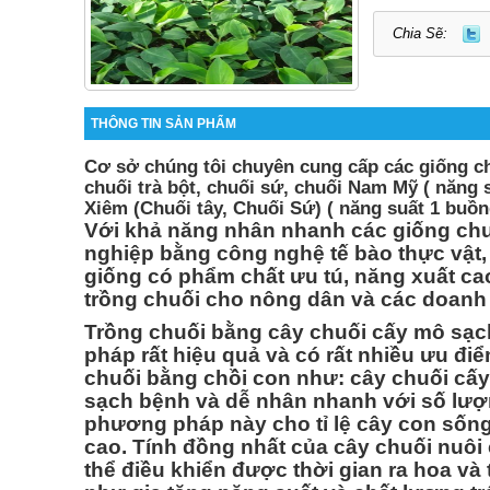
Chia Sẽ:
THÔNG TIN SẢN PHẨM
Cơ sở chúng tôi chuyên cung cấp các giống c
chuối trà bột, chuối sứ, chuối Nam Mỹ ( năng 
Xiêm (Chuối tây, Chuối Sứ) ( năng suất 1 buồng
Với khả năng nhân nhanh các giống chu
nghiệp bằng công nghệ tế bào thực vật,
giống có phẩm chất ưu tú, năng xuất c
trồng chuối cho nông dân và các doanh
Trồng chuối bằng cây chuối cấy mô sạ
pháp rất hiệu quả và có rất nhiều ưu điể
chuối bằng chồi con như: cây chuối cấy
sạch bệnh và dễ nhân nhanh với số lượ
phương pháp này cho tỉ lệ cây con sống s
cao. Tính đồng nhất của cây chuối nuôi
thể điều khiển được thời gian ra hoa và