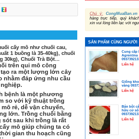
Chú ý:
CongMuaBan.vn
hàng trực tiếp, quý khá
xin vui lòng liên lạc với ng
SẢN PHẨM CÙNG NGƯỜI
huối cấy mô như chuối cau,
Cung cấp 
suất 1 buồng là 35-40kg), chuối
Agrentina
 30kg), Chuối Trà Bột...
093739213
ối trên qui mô công
Liên hệ
 tạo ra một lượng lớn cây
ao nhằm đáp ứng nhu cầu
Giống kho
 nghiệp.
vàng 0937
Liên hệ
ch bệnh là một phương
m so với kỹ thuật trồng
 mô rẻ, dễ vận chuyển,
Bán bột c
hữu cơ số
ng lớn. Trồng chuối bằng
093739213
ót sau khi trồng là rất
Liên hệ
 cấy mô giúp chúng ta có
 thời gian thu hoạch cũng