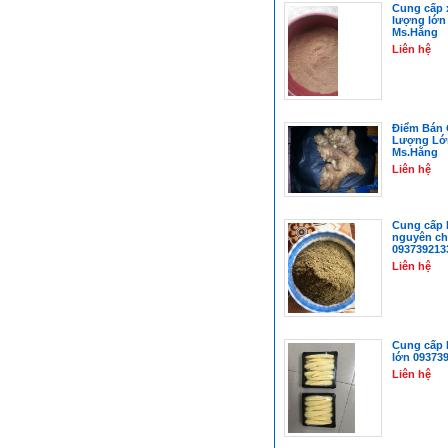
Cung cấp 
lượng lớn
Ms.Hằng
Liên hệ
Điểm Bán
Lượng Lớn
Ms.Hằng
Liên hệ
Cung cấp 
nguyên ch
093739213
Liên hệ
Cung cấp 
lớn 09373
Liên hệ