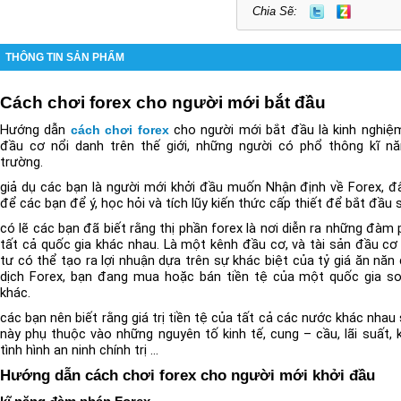
Chia Sẽ:
THÔNG TIN SẢN PHẨM
Cách chơi forex cho người mới bắt đầu
Hướng dẫn
cho người mới bắt đầu là kinh nghiệm
cách chơi forex
đầu cơ nổi danh trên thế giới, những người có phổ thông kĩ nă
trường.
giả dụ các bạn là người mới khởi đầu muốn Nhận định về Forex, 
để các bạn để ý, học hỏi và tích lũy kiến ​​thức cấp thiết để bắt đầ
có lẽ các bạn đã biết rằng thị phần forex là nơi diễn ra những đà
tất cả quốc gia khác nhau. Là một kênh đầu cơ, và tài sản đầu cơ 
tư có thể tạo ra lợi nhuận dựa trên sự khác biệt của tỷ giá ăn năn 
dịch Forex, bạn đang mua hoặc bán tiền tệ của một quốc gia so 
khác.
các bạn nên biết rằng giá trị tiền tệ của tất cả các nước khác nhau
này phụ thuộc vào những nguyên tố kinh tế, cung – cầu, lãi suất, 
tình hình an ninh chính trị …
Hướng dẫn cách chơi forex cho người mới khởi đầu