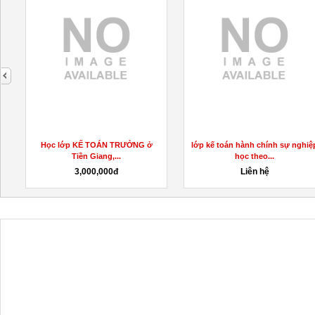
next
́
Học lớp KẾ TOÁN TRƯỞNG ở
lớp kế toán hành chính sự nghiệ
Tiền Giang,...
học theo...
3,000,000đ
Liên hệ