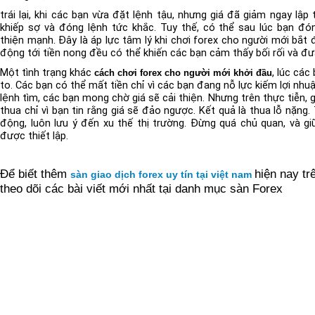
trái lại, khi các bạn vừa đặt lệnh tậu, nhưng giá đã giảm ngay lập
khiếp sợ và đóng lệnh tức khắc. Tuy thế, có thể sau lúc bạn đón
thiện mạnh. Đây là áp lực tâm lý khi chơi forex cho người mới bắt 
động tới tiền nong đều có thể khiến các bạn cảm thấy bối rối và đưa
Một tình trạng khác
, lúc các
cách chơi forex cho người mới khởi đầu
to. Các bạn có thể mất tiền chỉ vì các bạn đang nỗ lực kiếm lợi nhu
lệnh tìm, các bạn mong chờ giá sẽ cải thiện. Nhưng trên thực tiễn, 
thua chỉ vì bạn tin rằng giá sẽ đảo ngược. Kết quả là thua lỗ nặng.
động, luôn lưu ý đến xu thế thị trường. Đừng quá chủ quan, và 
được thiết lập.
Để biết thêm
hiện nay tr
sàn giao dịch forex uy tín tại việt nam
theo dõi các bài viết mới nhất tại danh mục sàn Forex