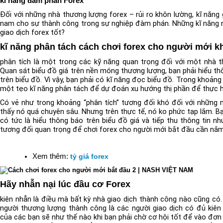
kĩ năng đàm phán Forex
Đối với những nhà thương lượng forex – rủi ro khôn lường, kĩ năng g
nam cho sự thành công trong sự nghiệp đàm phán. Những kĩ năng 
giao dịch forex tốt?
kĩ năng phân tách cách chơi forex cho người mới k
phân tích là một trong các kỹ năng quan trọng đối với một nhà 
Quan sát biểu đồ giá trên nền móng thương lượng, bạn phải hiểu th
trên biểu đồ. Vì vậy, bạn phải có kĩ năng đọc biểu đồ. Trong khoản
một tẹo kĩ năng phân tách để dự đoán xu hướng thị phần để thực 
Có vẻ như trong khoảng “phân tích” tương đối khó đối với những 
thấy nó quá chuyên sâu. Nhưng trên thực tế, nó ko phức tạp lắm. B
có tức là hiểu thông báo trên biểu đồ giá và tiếp thu thông tin n
tương đối quan trọng để chơi forex cho người mới bắt đầu cần nắm
Xem thêm:
tỷ giá forex
Hãy nhẫn nại lúc đầu cơ Forex
kiên nhẫn là điều mà bất kỳ nhà giao dịch thành công nào cũng có.
người thương lượng thành công là các người giao dịch có đủ kiên
của các bạn sẽ như thế nào khi bạn phải chờ cơ hội tốt để vào đơn