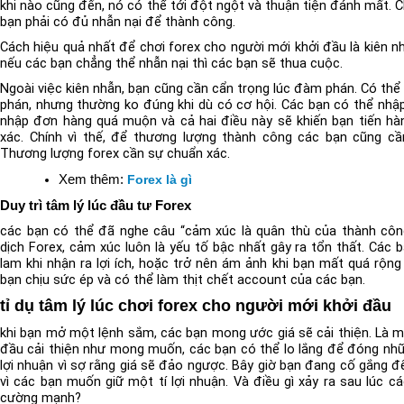
khi nào cũng đến, nó có thể tới đột ngột và thuận tiện đánh mất. C
bạn phải có đủ nhẫn nại để thành công.
Cách hiệu quả nhất để chơi forex cho người mới khởi đầu là kiên nhẫ
nếu các bạn chẳng thể nhẫn nại thì các bạn sẽ thua cuộc.
Ngoài việc kiên nhẫn, bạn cũng cần cẩn trọng lúc đàm phán. Có th
phán, nhưng thường ko đúng khi dù có cơ hội. Các bạn có thể nh
nhập đơn hàng quá muộn và cả hai điều này sẽ khiến bạn tiến h
xác. Chính vì thế, để thương lượng thành công các bạn cũng cần
Thương lượng forex cần sự chuẩn xác.
Xem thêm:
Forex là gì
Duy trì tâm lý lúc đầu tư Forex
các bạn có thể đã nghe câu “cảm xúc là quân thù của thành công
dịch Forex, cảm xúc luôn là yếu tố bậc nhất gây ra tổn thất. Các 
lam khi nhận ra lợi ích, hoặc trở nên ám ảnh khi bạn mất quá rộng 
bạn chịu sức ép và có thể làm thịt chết account của các bạn.
tỉ dụ tâm lý lúc chơi forex cho người mới khởi đầu
khi bạn mở một lệnh sắm, các bạn mong ước giá sẽ cải thiện. Là mộ
đầu cải thiện như mong muốn, các bạn có thể lo lắng để đóng nh
lợi nhuận vì sợ rằng giá sẽ đảo ngược. Bây giờ bạn đang cố gắng
vì các bạn muốn giữ một tí lợi nhuận. Và điều gì xảy ra sau lúc c
cường mạnh?