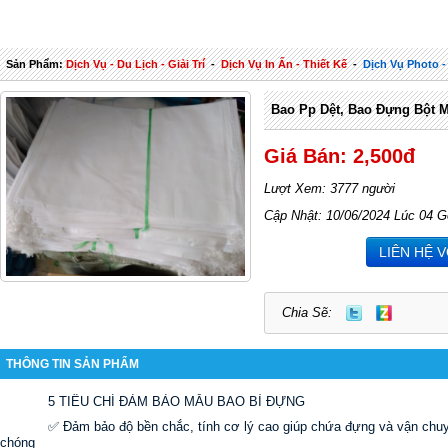
Sản Phẩm:
Dịch Vụ - Du Lịch - Giải Trí
-
Dịch Vụ In Ấn - Thiết Kế
-
Dịch Vụ Photo -
Bao Pp Dệt, Bao Đựng Bột M
Giá Bán: 2,500đ
Lượt Xem: 3777 người
Cập Nhật: 10/06/2024 Lúc 04 G
LIÊN HỆ 
Chia Sẽ:
THÔNG TIN SẢN PHẨM
5 TIÊU CHÍ ĐẢM BẢO MẪU BAO BÌ ĐỰNG
✅ Đảm bảo độ bền chắc, tính cơ lý cao giúp chứa đựng và vận chu
chóng