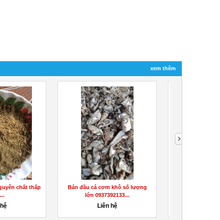
xem thêm
guyên chất thấp
Bán đầu cá cơm khô số lượng
Bán Vỏ Đậu Xanh
..
lớn 0937392133...
Đậu Xanh
 hệ
Liên hệ
Liên