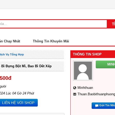
án Chạy Nhất
Thông Tin Khuyến Mãi
THÔNG TIN SHOP
Dịch Vụ Tổng Hợp
MIN
 Bì Đựng Bột Mì, Bao Bì Dêt Xếp
,500đ
gười
Minhthuan
2024 Lúc 04 Gờ 24 Phút
Thuan.baobithuanphuo
LIÊN HỆ VỚI SHOP
Gửi Tin Nh