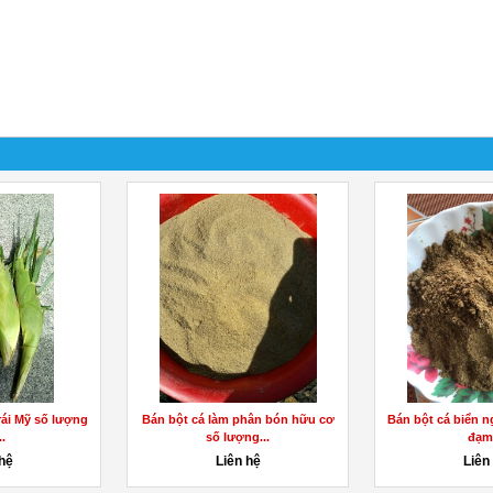
ái Mỹ số lượng
Bán bột cá làm phân bón hữu cơ
Bán bột cá biển n
..
số lượng...
đạm.
 hệ
Liên hệ
Liên