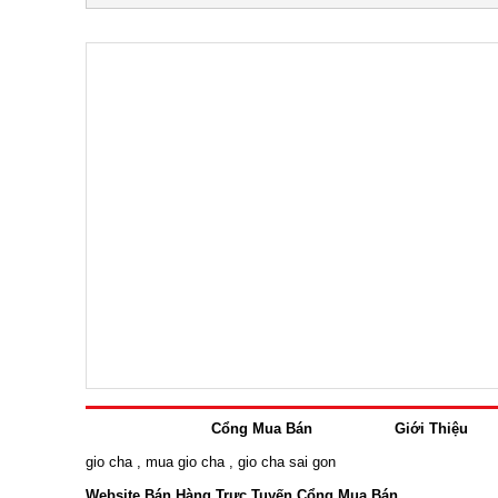
Cổng Mua Bán
Giới Thiệu
gio cha
,
mua gio cha
,
gio cha sai gon
Website Bán Hàng Trực Tuyến Cổng Mua Bán