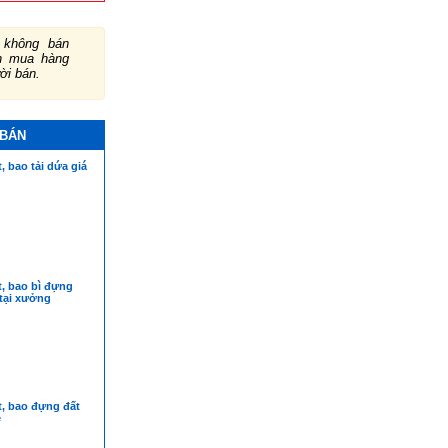
không bán
ch mua hàng
ười bán.
 BÁN
, bao tải dứa giá
, bao bì đựng
 tại xưởng
t, bao đựng đất
ẻ