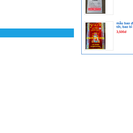
mẫu bao 
tết, bao b
3,500đ