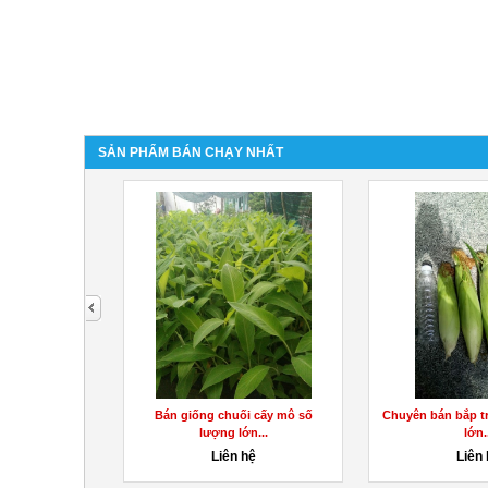
SẢN PHẨM BÁN CHẠY NHẤT
next
ố lượng lớn
Bán giống chuối cấy mô số
Chuyên bán bắp tr
 Ms.Hằng
lượng lớn...
lớn.
hệ
Liên hệ
Liên