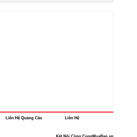
Liên Hệ Quảng Cáo
Liên Hệ
Kết Nối Cùng CongMuaBan.vn