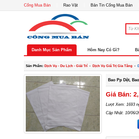
Cổng Mua Bán
Rao Vặt
Bản Tin Cổng Mua Bán
Danh Mục Sản Phẩm
Hôm Nay Có Gì?
B
Sản Phẩm:
Dịch Vụ - Du Lịch - Giải Trí
-
Dịch Vụ Giá Trị Gia Tăng
-
Bao Pp Dệt, Bao
Giá Bán: 2
Lượt Xem: 1693 n
Cập Nhật: 10/06/