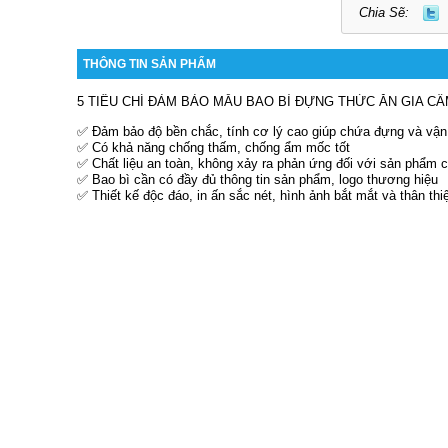
Chia Sẽ:
THÔNG TIN SẢN PHẨM
5 TIÊU CHÍ ĐẢM BẢO MẪU BAO BÌ ĐỰNG THỨC ĂN GIA C
✅ Đảm bảo độ bền chắc, tính cơ lý cao giúp chứa đựng và vận
✅ Có khả năng chống thấm, chống ẩm mốc tốt
✅ Chất liệu an toàn, không xảy ra phản ứng đối với sản phẩm
✅ Bao bì cần có đầy đủ thông tin sản phẩm, logo thương hiệu
✅ Thiết kế độc đáo, in ấn sắc nét, hình ảnh bắt mắt và thân th