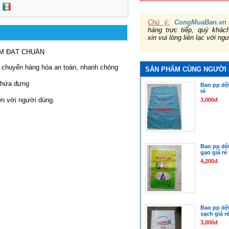
Chú ý:
CongMuaBan.vn
hàng trực tiếp, quý khá
xin vui lòng liên lạc với ng
ẦM ĐẠT CHUẨN
 chuyển hàng hóa an toàn, nhanh chóng
SẢN PHẨM CÙNG NGƯỜI
 chứa đựng
Bao pp dệt
rẻ
iện với người dùng.
3,000đ
Bao pp dệt
gạo giá rẻ
4,200đ
Bao pp dệ
sạch giá r
3,000đ