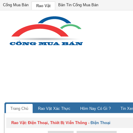
Cổng Mua Bán
Bản Tin Cổng Mua Bán
Rao Vặt
Trang Chủ
Rao Vặt Xác Thực
Hôm Nay Có Gì ?
Tin Xe
Rao Vặt:
Điện Thoại, Thiết Bị Viễn Thông
-
Điện Thoại