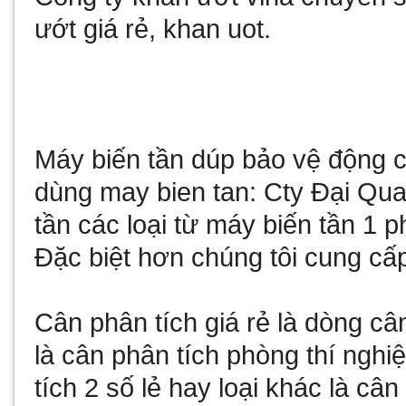
ướt giá rẻ
,
khan uot
.
Máy biến tần
dúp bảo vệ động cơ
dùng
may bien tan
: Cty Đại Qu
tần
các loại từ
máy biến tần 1 p
Đặc biệt hơn chúng tôi cung cấ
Cân phân tích giá rẻ
là dòng câ
là
cân phân tích phòng thí nghi
tích 2 số lẻ
hay loại khác là
cân 