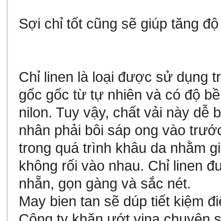
Sợi chỉ tốt cũng sẽ giúp tăng đ
Chỉ linen là loại được sử dụng 
gốc gốc từ tự nhiên và có độ b
nilon. Tuy vậy, chất vải này dễ 
nhân phải bôi sáp ong vào trướ
trong quá trình khâu da nhằm gi
không rối vào nhau. Chỉ linen đư
nhẵn, gọn gàng và sắc nét.
May bien tan
sẽ dúp tiết kiệm 
Công ty
khăn ướt vina
chuyên sả