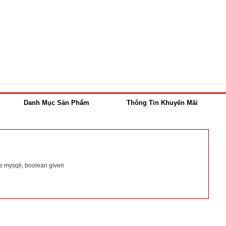
Danh Mục Sản Phẩm
Thông Tin Khuyến Mãi
e mysqli, boolean given