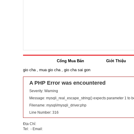
Cổng Mua Bán
Giới Thiệu
gio cha
,
mua gio cha
,
gio cha sai gon
A PHP Error was encountered
Severity: Warning
Message: mysqli_real_escape_string() expects parameter 1 to b
Filename: mysqli/mysqli_driver.php
Line Number: 316
Địa Chỉ:
Tel: - Email: