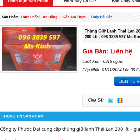
Danh Mục Sản Phẩm
Hôm Nay Có Gì?
Bán Chạy Nhấ
Sản Phẩm:
Thực Phẩm - Ăn Uống
-
Gốc Ẩm Thực
-
Thủy Hải Sản
Thùng Giữ Lạnh Thái Lan 20
200 Lít - 096 3839 597 Ms Kí
Giá Bán: Liên hệ
Lượt Xem: 6915 người
Cập Nhật: 01/11/2024 Lúc 09 G
LIÊN HỆ 
Chia Sẽ:
THÔNG TIN SẢN PHẨM
Công ty Phước Đạt cung cấp thùng giữ lạnh Thái Lan 200 lít – gi