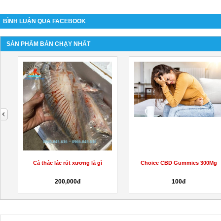
BÌNH LUẬN QUA FACEBOOK
SẢN PHẨM BÁN CHẠY NHẤT
next
Cá thác lác rút xương là gì
Choice CBD Gummies 300Mg
200,000đ
100đ