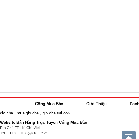
Cổng Mua Bán
Giới Thiệu
Dan
gio cha
,
mua gio cha
,
gio cha sai gon
Website Bán Hàng Trực Tuyến Cổng Mua Bán
Địa Chỉ: TP. Hồ Chí Minh
Tel: - Email: info@icreate.vn