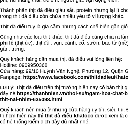
phụ nữ mang thai, trẻ em, người già, vận động viên.
Thành phần thịt đà điểu giàu sắt, protein nhưng lại ít cho
trong thịt đà điểu còn chứa nhiều yếu tố vi lượng khác.
Thịt đà điểu tuy là gia cầm nhưng cách chế biến gần giố
Cũng như các loại thịt khác: thịt đà điểu cũng chia ra l
phi lê
(thịt ức), thịt đùi, vụn, cánh, cổ, sườn, bao tử (mề
gân, trứng.
Quý khách hàng cần mua thịt đà điểu vui lòng liên hệ:
Hotline: 0909950368
Cửa hàng: 99/10 Huỳnh Văn Nghệ, Phường 12, Quận 
Fanpage:
https://www.facebook.com/thitdadieuKhat
Lưu ý: Thịt đà điểu trên thị trường hiện nay có bán thịt
đây nè
https://thanhnien.vn/thoi-su/ngam-hoa-chat-b
thit-nai-nhim-635098.html
Quý khách nên mua ở những cửa hàng uy tín, siêu thị. 
tp.hcm hiện này thì
thịt đà điểu khatoco
được xem là ch
có hệ thống kiểm dịch đầy đủ nhất nhé.