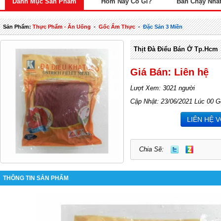
Danh Mục Sản Phẩm
Hôm Nay Có Gì?
Bán Chạy Nhấ
Sản Phẩm:
Thực Phẩm - Ăn Uống
-
Gốc Ẩm Thực
-
Đặc Sản 3 Miền
Thịt Đà Điểu Bán Ở Tp.hcm
Giá Bán: Liên hệ
Lượt Xem: 3021 người
Cập Nhật: 23/06/2021 Lúc 00 G
LIÊN HỆ 
Chia Sẽ:
THÔNG TIN SẢN PHẨM