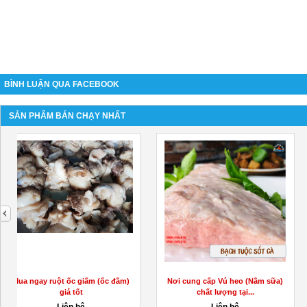
BÌNH LUẬN QUA FACEBOOK
SẢN PHẨM BÁN CHẠY NHẤT
next
Đặc sản khô cá dứa 1 nắng mua ở
Bán thùng lanh 800l giữ lạnh siê
đâu uy tín
lâu giá cả...