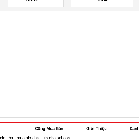
350,000đ
130,000đ
Cổng Mua Bán
Giới Thiệu
Dan
gio cha
,
mua gio cha
,
gio cha sai gon