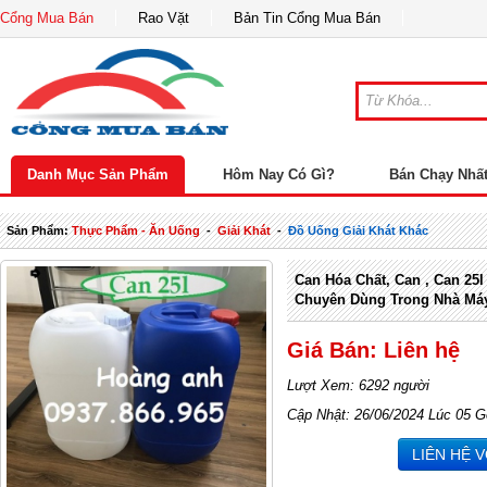
Cổng Mua Bán
Rao Vặt
Bản Tin Cổng Mua Bán
Danh Mục Sản Phẩm
Hôm Nay Có Gì?
Bán Chạy Nhấ
Sản Phẩm:
Thực Phẩm - Ăn Uống
-
Giải Khát
-
Đồ Uống Giải Khát Khác
Can Hóa Chất, Can , Can 25
Chuyên Dùng Trong Nhà Má
Giá Bán: Liên hệ
Lượt Xem: 6292 người
Cập Nhật: 26/06/2024 Lúc 05 G
LIÊN HỆ 