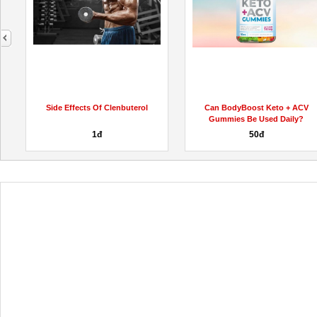
next
Side Effects Of Clenbuterol
Can BodyBoost Keto + ACV
Gummies Be Used Daily?
1đ
50đ