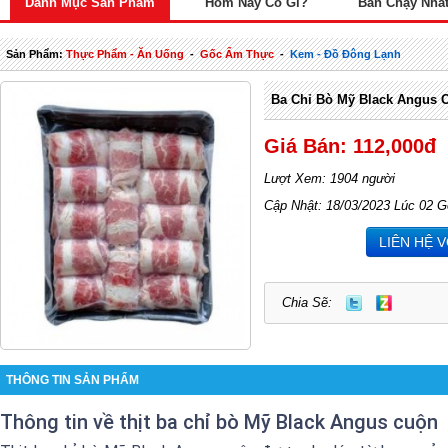
Danh Mục Sản Phẩm
Hôm Nay Có Gì?
Bán Chạy Nhấ
Sản Phẩm:
Thực Phẩm - Ăn Uống
-
Gốc Ẩm Thực
-
Kem - Đồ Đông Lạnh
Ba Chỉ Bò Mỹ Black Angus C
Giá Bán: 112,000đ
Lượt Xem: 1904 người
Cập Nhật: 18/03/2023 Lúc 02 G
LIÊN HỆ 
Chia Sẽ:
THÔNG TIN SẢN PHẨM
Thông tin về thịt ba chỉ bò Mỹ Black Angus cuộn