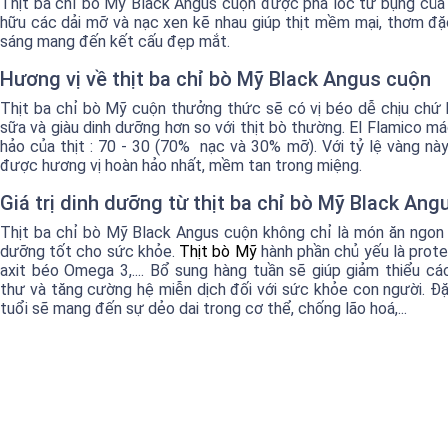
Thịt ba chỉ bò Mỹ Black Angus cuộn được pha lóc từ bụng của 
hữu các dải mỡ và nạc xen kẽ nhau giúp thịt mềm mại, thơm đặ
sáng mang đến kết cấu đẹp mắt.
Hương vị về thịt ba chỉ bò Mỹ Black Angus cuộn
Thịt ba chỉ bò Mỹ cuộn thưởng thức sẽ có vị béo dễ chịu chứ
sữa và giàu dinh dưỡng hơn so với thịt bò thường. El Flamico m
hảo của thịt : 70 - 30 (70% nạc và 30% mỡ). Với tỷ lệ vàng này
được hương vị hoàn hảo nhất, mềm tan trong miệng.
Giá trị dinh dưỡng từ thịt ba chỉ bò Mỹ Black Ang
Thịt ba chỉ bò Mỹ Black Angus cuộn không chỉ là món ăn ngon
dưỡng tốt cho sức khỏe.
Thịt bò Mỹ
hành phần chủ yếu là protei
axit béo Omega 3,.... Bổ sung hàng tuần sẽ giúp giảm thiểu c
thư và tăng cường hệ miễn dịch đối với sức khỏe con người. Đặc
tuổi sẽ mang đến sự dẻo dai trong cơ thể, chống lão hoá,...