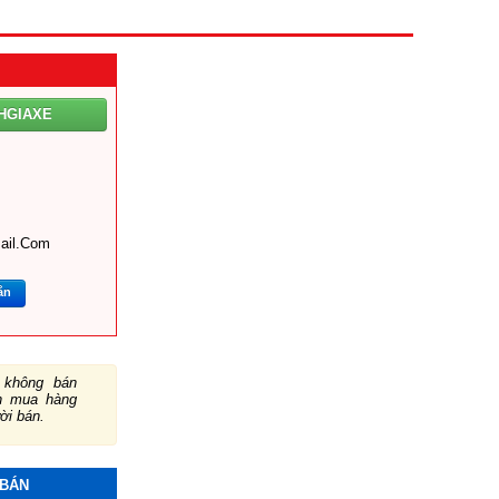
HGIAXE
ail.com
ắn
không bán
ch mua hàng
ười bán.
 BÁN