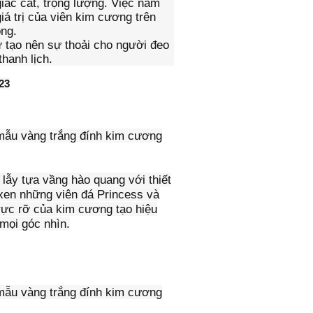
giác cắt, trọng lượng. Việc nắm
iá trị của viên kim cương trên
ông.
ự tạo nên sự thoải cho người đeo
hanh lịch.
23
mẫu vàng trắng đính kim cương
ẫy tựa vầng hào quang với thiết
xen những viên đá Princess và
 rực rỡ của kim cương tạo hiệu
mọi góc nhìn.
mẫu vàng trắng đính kim cương