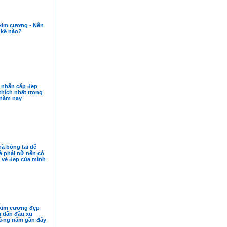
kim cương - Nên
 kế nào?
 nhẫn cặp đẹp
hích nhất trong
năm nay
ã bông tai dễ
 phái nữ nên có
 vẻ đẹp của mình
kim cương đẹp
g dẫn đầu xu
ững năm gần đây