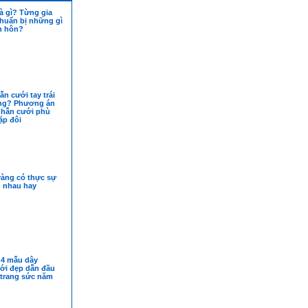
à gì? Từng gia
chuẩn bị những gì
h hôn?
n cưới tay trái
ng? Phương án
nhẫn cưới phù
ặp đôi
vàng có thực sự
g nhau hay
4 mẫu dây
ới đẹp dẫn đầu
trang sức năm