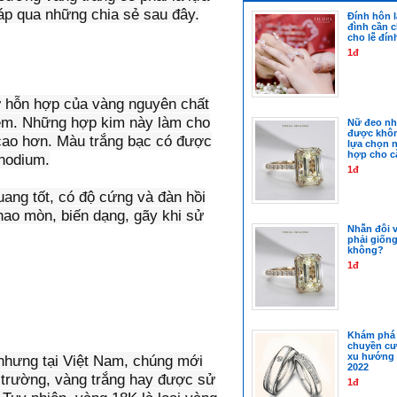
đáp qua những chia sẻ sau đây.
Đính hôn l
đình cần 
cho lễ đín
1đ
ừ hỗn hợp của vàng nguyên chất
 kẽm. Những hợp kim này làm cho
Nữ đeo nhẫ
được khô
cao hơn. Màu trắng bạc có được
lựa chọn 
hợp cho c
rhodium.
1đ
uang tốt, có độ cứng và đàn hồi
hao mòn, biến dạng, gãy khi sử
Nhẫn đôi 
phải giốn
không?
1đ
Khám phá 
chuyền cư
xu hướng 
 nhưng tại Việt Nam, chúng mới
2022
hị trường, vàng trắng hay được sử
1đ