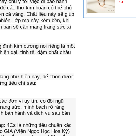
hãy chú ý tới việc đi bảo hành
1đ
để các thợ kim hoàn có thể phủ
ơn cả vàng. Chất liệu này sẽ giúp
nhiên, lớp mạ này kém bền, khi
ên bạn sẽ cần mang trang sức xi
g đính kim cương nói riêng là một
iện đại, tinh tế, đậm chất châu
dạng như hiện nay, để chọn được
ng tiêu chí sau:
c đơn vị uy tín, có đội ngũ
trang sức, minh bạch rõ ràng
ch bản hành và dịch vụ sau bán
g: 4Cs là những tiêu chuẩn xác
do GIA (Viện Ngọc Học Hoa Kỳ)