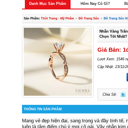
Danh Mục Sản Phẩm
Hôm Nay Có Gì?
B
Sản Phẩm:
Thời Trang - Mỹ Phẩm
-
Đồ Trang Sức
-
Đồ Trang Sức K
Nhẫn Vàng Trắn
Chọn Tốt Nhất?
Giá Bán: 1
Lượt Xem: 1546 n
Cập Nhật: 23/11/2
Chia Sẽ:
THÔNG TIN SẢN PHẨM
Mang vẻ đẹp hiện đại, sang trọng và đầy tinh tế,
luôn là tâm điểm chú ý mọi cô gái. Vậy nhẫn kim 