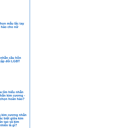
họn mẫu lắc tay
 hảo cho nữ
nhẫn cầu hôn
cặp đôi LGBT
a tìm hiểu nhẫn
nhẫn kim cương -
a chọn hoàn hảo?
a kim cương nhân
ác biệt giữa kim
n tạo và kim
hiên là gì?