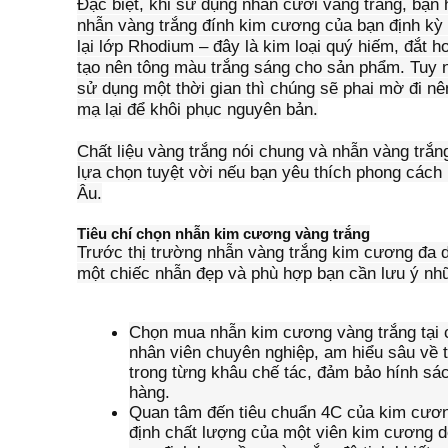
Đặc biệt, khi sử dụng nhẫn cưới vàng trắng, bạn 
nhẫn vàng trắng đính kim cương của bạn định kỳ 
lại lớp Rhodium – đây là kim loại quý hiếm, đắt h
tạo nên tông màu trắng sáng cho sản phẩm. Tuy 
sử dụng một thời gian thì chúng sẽ phai mờ đi n
mạ lại để khôi phục nguyên bản.
Chất liệu vàng trắng nói chung và nhẫn vàng trắn
lựa chọn tuyệt vời nếu bạn yêu thích phong cách h
Âu.
Tiêu chí chọn nhẫn kim cương vàng trắng
Trước thị trường nhẫn vàng trắng kim cương đa 
một chiếc nhẫn đẹp và phù hợp bạn cần lưu ý nhữ
Chọn mua nhẫn kim cương vàng trắng tại cá
nhân viên chuyên nghiệp, am hiểu sâu về 
trong từng khâu chế tác, đảm bảo hính sá
hàng.
Quan tâm đến tiêu chuẩn 4C của kim cươn
định chất lượng của một viên kim cương 