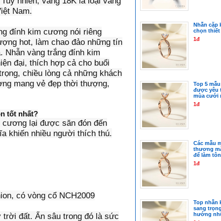
Tuy nhiên, vàng 18K là loại vàng
Việt Nam.
Nhẫn cặp 
ng đính kim cương nói riêng
chọn thiết
1đ
tượng hot, làm chao đảo những tín
. Nhẫn vàng trắng đính kim
ện đại, thích hợp cả cho buổi
trọng, chiều lòng cả những khách
ương mang vẻ đẹp thời thượng,
Top 5 mẫu
được yêu t
mùa cưới 
1đ
n tốt nhất?
m cương lại được săn đón đến
 khiến nhiều người thích thú.
Các mẫu m
thương mà
để làm tôn
1đ
hion, có vòng cổ NCH2009
Top nhẫn 
sang trọn
 trời đất. Ẩn sâu trong đó là sức
hướng nh