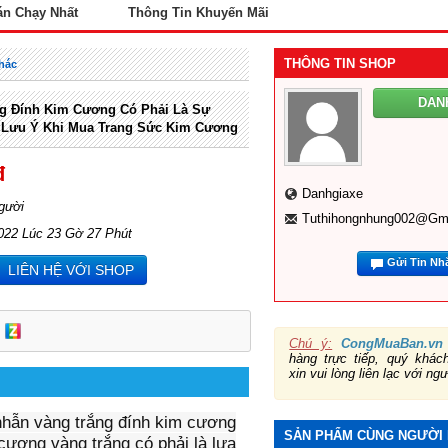
án Chạy Nhất
Thông Tin Khuyến Mãi
THÔNG TIN SHOP
hác
DAN
g Đính Kim Cương Có Phải Là Sự
 Lưu Ý Khi Mua Trang Sức Kim Cương
đ
Danhgiaxe
gười
Tuthihongnhung002@gm
022 Lúc 23 Gờ 27 Phút
Gửi Tin Nh
LIÊN HỆ VỚI SHOP
Chú ý:
CongMuaBan.vn
hàng trực tiếp, quý khá
xin vui lòng liên lạc với ng
 nhẫn vàng trắng đính kim cương
SẢN PHẨM CÙNG NGƯỜI
cương vàng trắng có phải là lựa