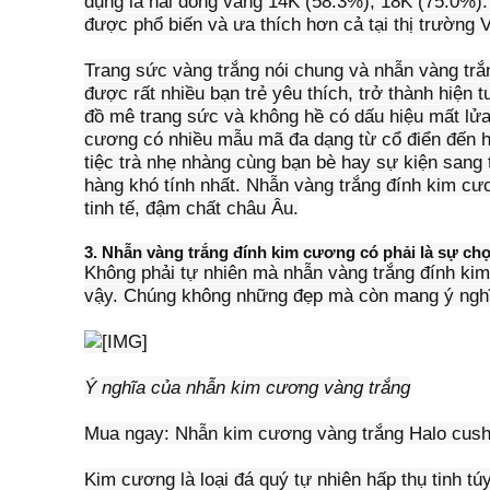
dụng là hai dòng vàng 14K (58.3%), 18K (75.0%). 
được phổ biến và ưa thích hơn cả tại thị trường 
Trang sức vàng trắng nói chung và nhẫn vàng trắ
được rất nhiều bạn trẻ yêu thích, trở thành hiện 
đồ mê trang sức và không hề có dấu hiệu mất lửa
cương có nhiều mẫu mã đa dạng từ cổ điển đến hi
tiệc trà nhẹ nhàng cùng bạn bè hay sự kiện sang 
hàng khó tính nhất. Nhẫn vàng trắng đính kim c
tinh tế, đậm chất châu Âu.
3. Nhẫn vàng trắng đính kim cương có phải là sự chọ
Không phải tự nhiên mà nhẫn vàng trắng đính ki
vậy. Chúng không những đẹp mà còn mang ý nghĩa
Ý nghĩa của nhẫn kim cương vàng trắng
Mua ngay: Nhẫn kim cương vàng trắng Halo cus
Kim cương là loại đá quý tự nhiên hấp thụ tinh túy