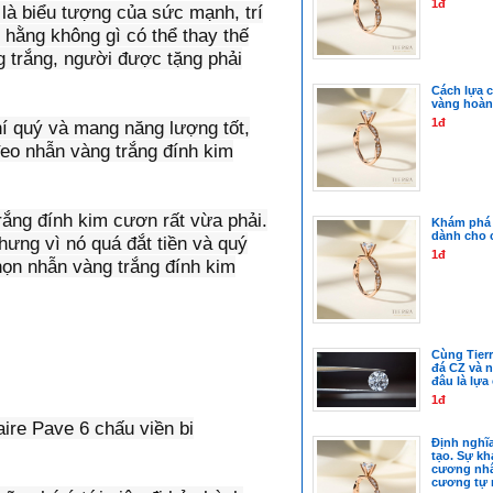
1đ
là biểu tượng của sức mạnh, trí
 hằng không gì có thể thay thế
 trắng, người được tặng phải
Cách lựa c
vàng hoàn
1đ
í quý và mang năng lượng tốt,
đeo nhẫn vàng trắng đính kim
trắng đính kim cươn rất vừa phải.
Khám phá 
dành cho 
hưng vì nó quá đắt tiền và quý
1đ
họn nhẫn vàng trắng đính kim
Cùng Tierr
đá CZ và 
đâu là lự
1đ
ire Pave 6 chấu viền bi
Định nghĩ
tạo. Sự kh
cương nhâ
cương tự n