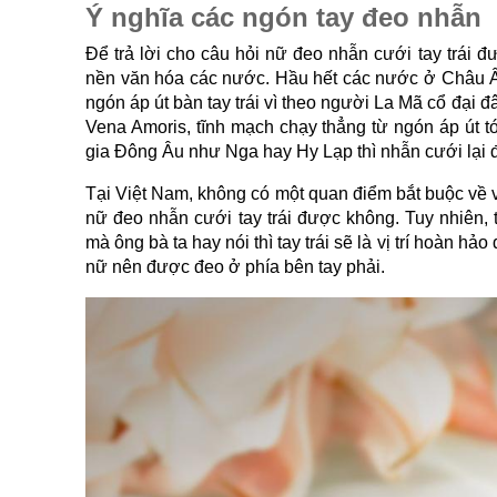
Ý nghĩa các ngón tay đeo nhẫn
Để trả lời cho câu hỏi nữ đeo nhẫn cưới tay trái đ
nền văn hóa các nước. Hầu hết các nước ở Châu Â
ngón áp út bàn tay trái vì theo người La Mã cổ đại đâ
Vena Amoris, tĩnh mạch chạy thẳng từ ngón áp út tới
gia Đông Âu như Nga hay Hy Lạp thì nhẫn cưới lại 
Tại Việt Nam, không có một quan điểm bắt buộc về vi
nữ đeo nhẫn cưới tay trái được không. Tuy nhiên, 
mà ông bà ta hay nói thì tay trái sẽ là vị trí hoàn h
nữ nên được đeo ở phía bên tay phải.