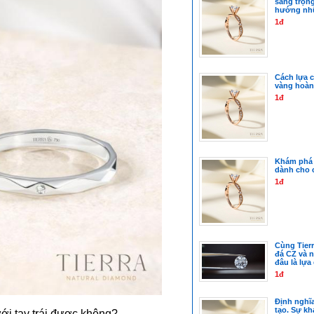
sang trọn
hướng nh
1đ
Cách lựa c
vàng hoàn
1đ
Khám phá 
dành cho 
1đ
Cùng Tierr
đá CZ và 
đâu là lự
1đ
Định nghĩ
tạo. Sự kh
ới tay trái được không?