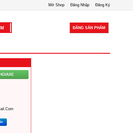
Mở Shop
Đăng Nhập
Đăng Ký
ĐĂNG SẢN PHẨM
HGIAXE
ail.com
ắn