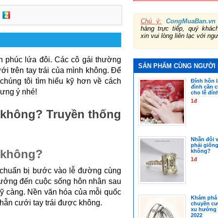
Chú ý:
CongMuaBan.vn
hàng trực tiếp, quý khá
xin vui lòng liên lạc với ng
 phúc lứa đôi. Các cô gái thường 
SẢN PHẨM CÙNG NGƯỜI
i trên tay trái của mình không. Để 
húng tôi tìm hiểu kỹ hơn về cách 
Đính hôn l
đình cần 
 ưng ý nhé!
cho lễ đín
1đ
 không? Truyền thống 
Nhẫn đôi 
phải giốn
c không?
không?
1đ
 chuẩn bị bước vào lễ đường cùng 
ưởng đến cuộc sống hôn nhân sau 
kỹ càng. Nền văn hóa của mỗi quốc 
Khám phá 
hẫn cưới tay trái được không.
chuyền cư
xu hướng 
2022