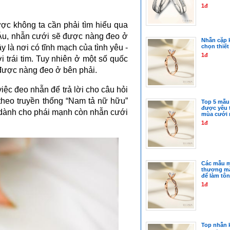
1đ
ược không ta cần phải tìm hiểu qua 
u, nhẫn cưới sẽ được nàng đeo ở 
Nhẫn cặp 
chọn thiết
y là nơi có tĩnh mạch của tình yêu - 
1đ
 trái tim. Tuy nhiên ở một số quốc 
được nàng đeo ở bên phải.
ệc đeo nhẫn để trả lời cho câu hỏi 
theo truyền thống “Nam tả nữ hữu” 
Top 5 mẫu
được yêu t
ảo dành cho phái mạnh còn nhẫn cưới 
mùa cưới 
1đ
Các mẫu m
thương mà
để làm tôn
1đ
Top nhẫn 