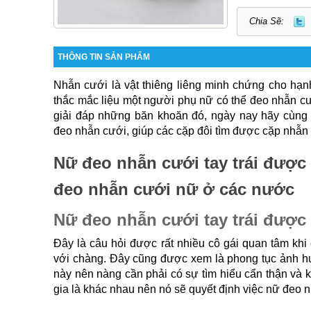
Chia Sẽ:
THÔNG TIN SẢN PHẨM
Nhẫn cưới là vật thiêng liêng minh chứng cho hạnh
thắc mắc liệu một người phụ nữ có thể đeo nhẫn cướ
giải đáp những băn khoăn đó, ngày nay hãy cùng c
đeo nhẫn cưới, giúp các cặp đôi tìm được cặp nhẫn
Nữ đeo nhẫn cưới tay trái được
đeo nhẫn cưới nữ ở các nước
Nữ đeo nhẫn cưới tay trái đượ
Đây là câu hỏi được rất nhiều cô gái quan tâm khi
với chàng. Đây cũng được xem là phong tục ảnh h
này nên nàng cần phải có sự tìm hiểu cẩn thận và 
gia là khác nhau nên nó sẽ quyết định việc nữ đeo n