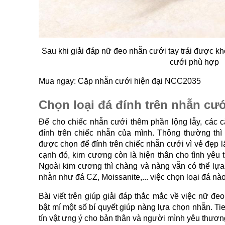
Sau khi giải đáp nữ đeo nhẫn cưới tay trái được kh
cưới phù hợp
Mua ngay: Cặp nhẫn cưới hiện đại NCC2035
Chọn loại đá đính trên nhẫn cư
Để cho chiếc nhẫn cưới thêm phần lộng lẫy, các cặ
đính trên chiếc nhẫn của mình. Thông thường thì
được chọn để đính trên chiếc nhẫn cưới vì vẻ đẹp l
cạnh đó, kim cương còn là hiện thân cho tình yêu t
Ngoài kim cương thì chàng và nàng vẫn có thể lựa 
nhẫn như đá CZ, Moissanite,... việc chọn loại đá nào
Bài viết trên giúp giải đáp thắc mắc về việc nữ đe
bật mí một số bí quyết giúp nàng lựa chọn nhẫn. Ti
tín vật ưng ý cho bản thân và người mình yêu thươn