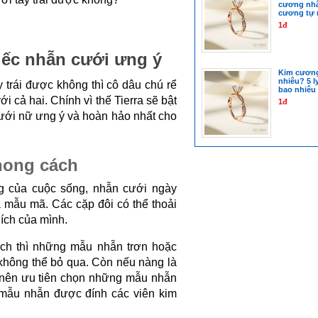
cương nhâ
cương tự n
1đ
iếc nhẫn cưới ưng ý
Kim cương 
nhiêu? 5 
 trái được không thì cô dâu chú rể 
bao nhiêu 
i cả hai. Chính vì thế Tierra sẽ bật 
1đ
ưới nữ ưng ý và hoàn hảo nhất cho 
hong cách
 của cuộc sống, nhẫn cưới ngày 
 mẫu mã. Các cặp đôi có thể thoải 
ích của mình.
ịch thì những mẫu nhẫn trơn hoặc 
không thể bỏ qua. Còn nếu nàng là 
 nên ưu tiên chọn những mẫu nhẫn 
ẫu nhẫn được đính các viên kim 