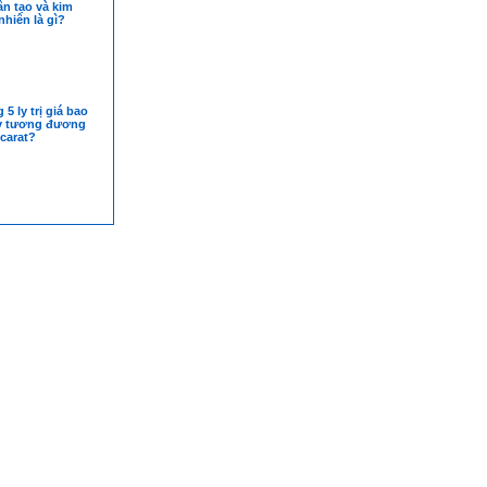
n tạo và kim
hiên là gì?
5 ly trị giá bao
ly tương đương
carat?