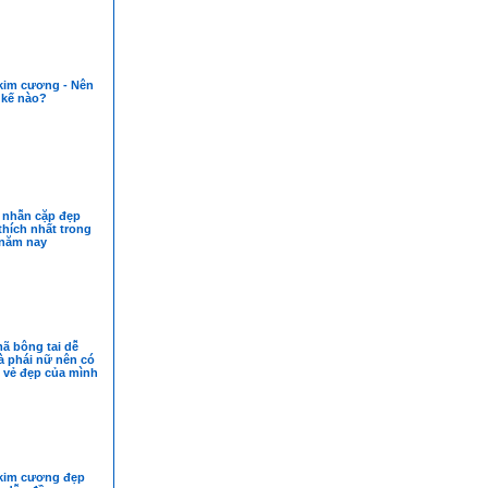
kim cương - Nên
 kế nào?
 nhẫn cặp đẹp
hích nhất trong
năm nay
ã bông tai dễ
 phái nữ nên có
 vẻ đẹp của mình
kim cương đẹp