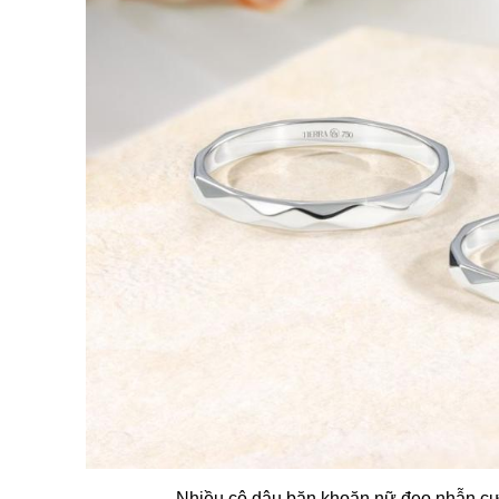
Nhiều cô dâu băn khoăn nữ đeo nhẫn cư