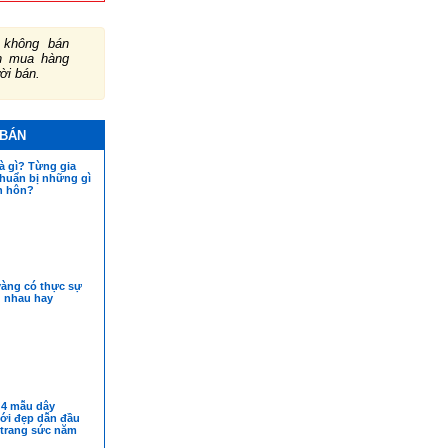
không bán
ch mua hàng
ười bán.
 BÁN
à gì? Từng gia
chuẩn bị những gì
h hôn?
vàng có thực sự
g nhau hay
4 mẫu dây
ới đẹp dẫn đầu
trang sức năm