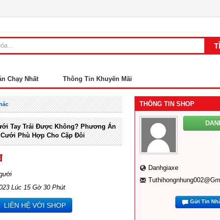
án Chạy Nhất
Thông Tin Khuyến Mãi
THÔNG TIN SHOP
hác
DAN
ưới Tay Trái Được Không? Phương Án
 Cưới Phù Hợp Cho Cặp Đôi
đ
Danhgiaxe
gười
Tuthihongnhung002@gm
2023 Lúc 15 Gờ 30 Phút
Gửi Tin Nh
LIÊN HỆ VỚI SHOP