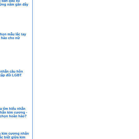
g dẫn đầu xu
ững năm gần đây
họn mẫu lắc tay
 hảo cho nữ
nhẫn cầu hôn
cặp đôi LGBT
a tìm hiểu nhẫn
nhẫn kim cương -
a chọn hoàn hảo?
a kim cương nhân
ác biệt giữa kim