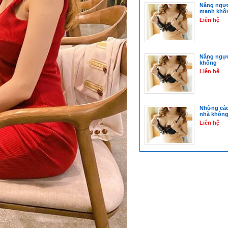
Nâng ngực
mạnh khô
Liên hệ
Nâng ngực
không
Liên hệ
Những các
nhà không
Liên hệ