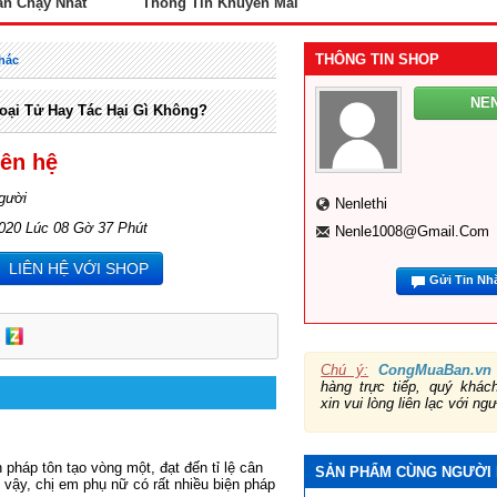
án Chạy Nhất
Thông Tin Khuyến Mãi
THÔNG TIN SHOP
hác
NE
oại Tử Hay Tác Hại Gì Không?
iên hệ
gười
Nenlethi
2020 Lúc 08 Gờ 37 Phút
Nenle1008@gmail.com
LIÊN HỆ VỚI SHOP
Gửi Tin Nh
Chú ý:
CongMuaBan.vn
hàng trực tiếp, quý khá
xin vui lòng liên lạc với ng
n pháp tôn tạo vòng một, đạt đến tỉ lệ cân
SẢN PHẨM CÙNG NGƯỜI
vậy, chị em phụ nữ có rất nhiều biện pháp