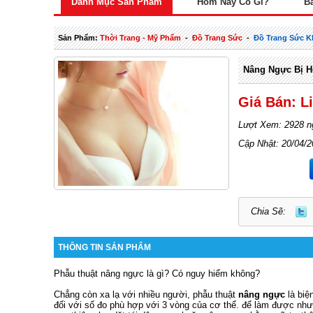
Danh Mục Sản Phẩm
Hôm Nay Có Gì?
B
Sản Phẩm:
Thời Trang - Mỹ Phẩm
-
Đồ Trang Sức
-
Đồ Trang Sức K
Nâng Ngực Bị H
Giá Bán: L
Lượt Xem: 2928 n
Cập Nhật: 20/04/
Chia Sẽ:
THÔNG TIN SẢN PHẨM
Phẫu thuật nâng ngực là gì? Có nguy hiểm không?
Chẳng còn xa lạ với nhiều người, phẫu thuật
nâng ngực
là biệ
đối với số đo phù hợp với 3 vòng của cơ thể. để làm được như 