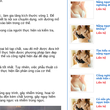
n.
Nâng ngực
nghiêng 
Liên hệ
, làm gia tăng kích thước vòng 1. Để
iết bị nội soi chuyên dụng, với đường mổ
 vào bên trong cơ thể.
Nâng ngực 
không?
vọng của người thực hiện và kiểm tra,
Liên hệ
oại bỏ tạp chất, sau đó mỡ được đưa trở
Tìm hiểu 
 Để thực hiện được phương pháp làm đẹp
nâng ngực
 thể và công nghệ hiện đại để đáp ứng
Liên hệ
 tốt nhất. Tuy nhiên, việc phẫu thuật có
t thực hiện lẫn phản ứng của cơ thể.
Công nghệ
nhất hiện 
Liên hệ
g quy trình, gây nhiễm trùng, hoại tử
liệu độn kém chất lượng, gây nguy hiểm
Có nên ph
 dạng ngực và nhiễm trùng ngực.
ngực biện
Liên hệ