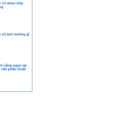
 có được bóp
ng
 có ảnh hưởng gì
h nâng ngực tại
 cần phẫu thuật