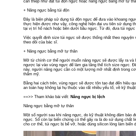
can thiệp như đặt túi độn ngực hoặc nâng ngực bằng mỡ tự thâ
+ Nâng ngực bằng túi độn
Đây là biện pháp sử dụng túi độn ngực để đưa vào khoang ngực
thực hiện được như vậy, công nghệ hiện đại ưu tiên sử dụng th
tại vị trí hố nách hoặc bên dưới bầu ngực. Từ đó, đưa túi ngực
Việc quyết định size túi ngực sẽ được thống nhất theo nguyện 
theo dõi của bác sĩ.
+ Nâng ngực bằng mỡ tự thân
Mỡ từ chính cơ thể người muốn nâng ngực sẽ được lấy ra và l
ngược lại vào vùng ngực để làm gia tăng thể tích size ngực.
này, người nâng ngực cần có một lượng mỡ nhất định trong cơ
thẩm mỹ.
Bằng hai cách trên, vùng ngực sẽ được tôn tạo đạt đến hiệu quả
an toàn hay không lại hụ thuộc vào rất nhiều yếu tố, về kỹ thuậ
==>> Tham khảo bài viết:
Nâng ngực bị lệch
Nâng ngực bằng mỡ tự thân
Một số người sau khi nâng ngực, do kỹ thuật không đảm bảo đún
ngực. Số còn lại biến chứng có thể gây ra là do sử dụng chất 
cho cơ thể, túi ngực bị bể vỡ, hoặc dùng silicon lỏng làm biến