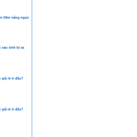
m filler nâng ngực
sau sinh bị sa
 giá rẻ ở đâu?
 giá rẻ ở đâu?