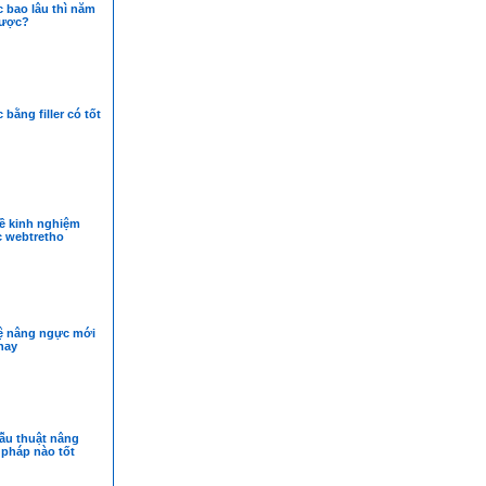
 bao lâu thì năm
được?
bằng filler có tốt
về kinh nghiệm
 webtretho
 nâng ngực mới
nay
ẫu thuật nâng
 pháp nào tốt