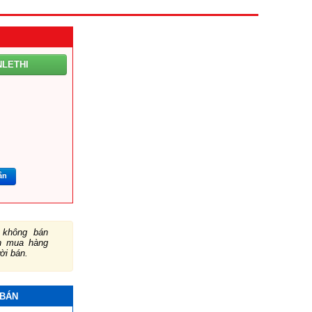
NLETHI
ắn
không bán
ch mua hàng
ười bán.
 BÁN