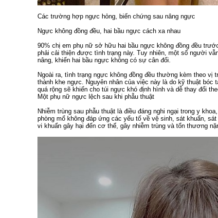
Các trường hợp ngực hỏng, biến chứng sau nâng ngực
Ngực không đồng đều, hai bầu ngực cách xa nhau
90% chị em phụ nữ sở hữu hai bầu ngực không đồng đều trước 
phải cải thiện được tình trạng này. Tuy nhiên, một số người vẫn
nâng, khiến hai bầu ngực không có sự cân đối.
Ngoài ra, tình trạng ngực không đồng đều thường kèm theo vị t
thành khe ngực. Nguyên nhân của việc này là do kỹ thuật bóc
quá rộng sẽ khiến cho túi ngực khó định hình và dễ thay đổi t
Một phụ nữ ngực lệch sau khi phẫu thuật
Nhiễm trùng sau phẫu thuật là điều đáng nghi ngại trong y khoa
phòng mổ không đáp ứng các yếu tố về vệ sinh, sát khuẩn, sát 
vi khuẩn gây hại đến cơ thể, gây nhiễm trùng và tổn thương nặ