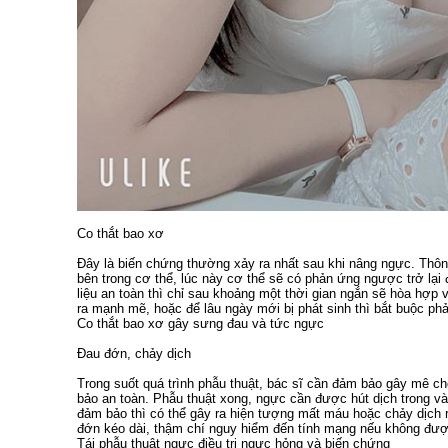
Co thắt bao xơ
Đây là biến chứng thường xảy ra nhất sau khi nâng ngực. Thông
bên trong cơ thể, lúc này cơ thể sẽ có phản ứng ngược trở lại đ
liệu an toàn thì chỉ sau khoảng một thời gian ngắn sẽ hòa hợp
ra mạnh mẽ, hoặc để lâu ngày mới bị phát sinh thì bắt buộc phải
Co thắt bao xơ gây sưng đau và tức ngực
Đau đớn, chảy dịch
Trong suốt quá trình phẫu thuật, bác sĩ cần đảm bảo gây mê 
bảo an toàn. Phẫu thuật xong, ngực cần được hút dịch trong và
đảm bảo thì có thể gây ra hiện tượng mất máu hoặc chảy dịch 
đớn kéo dài, thậm chí nguy hiểm đến tính mạng nếu không được
Tái phẫu thuật ngực điều trị ngực hỏng và biến chứng