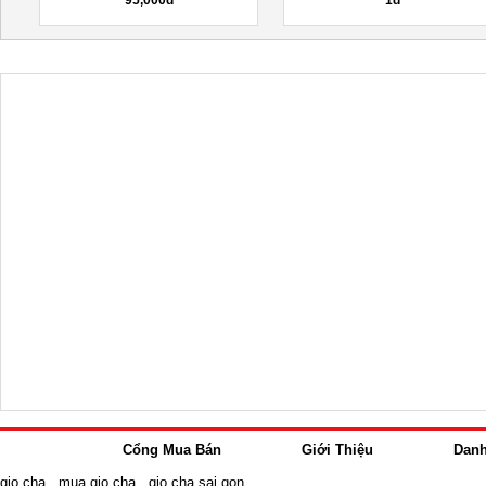
95,000đ
1đ
Cổng Mua Bán
Giới Thiệu
Dan
gio cha
,
mua gio cha
,
gio cha sai gon