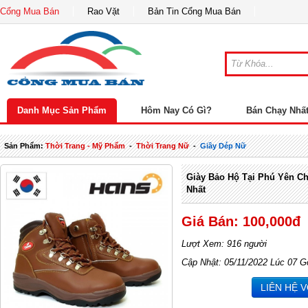
Cổng Mua Bán
Rao Vặt
Bản Tin Cổng Mua Bán
Danh Mục Sản Phẩm
Hôm Nay Có Gì?
Bán Chạy Nhấ
Sản Phẩm:
Thời Trang - Mỹ Phẩm
-
Thời Trang Nữ
-
Giầy Dép Nữ
Giày Bảo Hộ Tại Phú Yên Ch
Nhất
Giá Bán: 100,000đ
Lượt Xem: 916 người
Cập Nhật: 05/11/2022 Lúc 07 G
LIÊN HỆ 