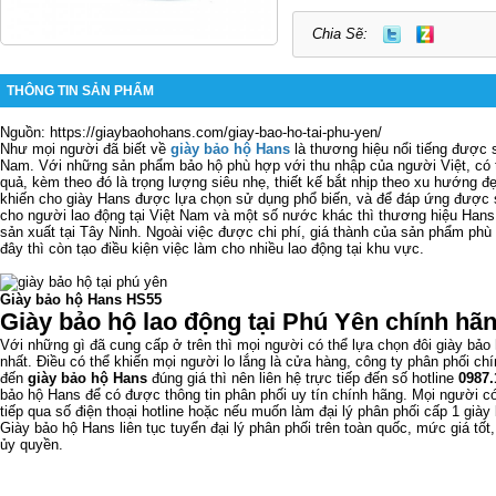
Chia Sẽ:
THÔNG TIN SẢN PHẨM
Nguồn: https://giaybaohohans.com/giay-bao-ho-tai-phu-yen/
Như mọi người đã biết về
giày bảo hộ Hans
là thương hiệu nổi tiếng được s
Nam. Với những sản phẩm bảo hộ phù hợp với thu nhập của người Việt, có tí
quả, kèm theo đó là trọng lượng siêu nhẹ, thiết kế bắt nhịp theo xu hướng 
khiến cho giày Hans được lựa chọn sử dụng phổ biến, và để đáp ứng được
cho người lao động tại Việt Nam và một số nước khác thì thương hiệu Han
sản xuất tại Tây Ninh. Ngoài việc được chi phí, giá thành của sản phẩm phù
đây thì còn tạo điều kiện việc làm cho nhiều lao động tại khu vực.
Giày bảo hộ Hans HS55
Giày bảo hộ lao động tại Phú Yên chính hãng
Với những gì đã cung cấp ở trên thì mọi người có thể lựa chọn đôi giày bả
nhất. Điều có thể khiến mọi người lo lắng là cửa hàng, công ty phân phối ch
đến
giày bảo hộ Hans
đúng giá thì nên liên hệ trực tiếp đến số hotline
0987.
bảo hộ Hans để có được thông tin phân phối uy tín chính hãng. Mọi người có
tiếp qua số điện thoại hotline hoặc nếu muốn làm đại lý phân phối cấp 1 giày
Giày bảo hộ Hans liên tục tuyển đại lý phân phối trên toàn quốc, mức giá tốt,
ủy quyền.