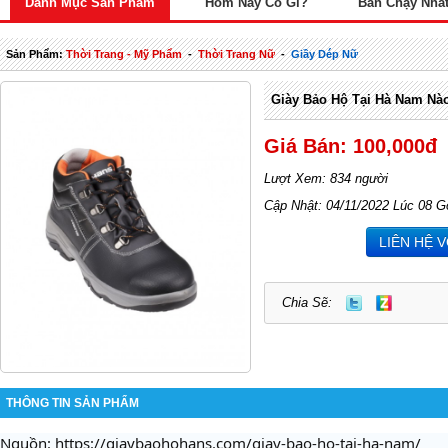
Danh Mục Sản Phẩm
Hôm Nay Có Gì?
Bán Chạy Nhấ
Sản Phẩm:
Thời Trang - Mỹ Phẩm
-
Thời Trang Nữ
-
Giầy Dép Nữ
Giày Bảo Hộ Tại Hà Nam Nà
Giá Bán: 100,000đ
Lượt Xem: 834 người
Cập Nhật: 04/11/2022 Lúc 08 G
LIÊN HỆ 
Chia Sẽ:
THÔNG TIN SẢN PHẨM
Nguồn: https://giaybaohohans.com/giay-bao-ho-tai-ha-nam/