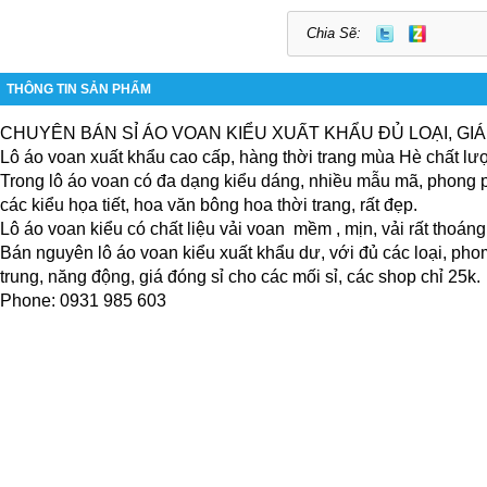
Chia Sẽ:
THÔNG TIN SẢN PHẨM
CHUYÊN BÁN SỈ ÁO VOAN KIỂU XUẤT KHẨU ĐỦ LOẠI, GIÁ
Lô áo voan xuất khẩu cao cấp, hàng thời trang mùa Hè chất lư
Trong lô áo voan có đa dạng kiểu dáng, nhiều mẫu mã, phong p
các kiểu họa tiết, hoa văn bông hoa thời trang, rất đẹp.
Lô áo voan kiểu có chất liệu vải voan  mềm , mịn, vải rất thoáng
Bán nguyên lô áo voan kiểu xuất khẩu dư, với đủ các loại, phom 
trung, năng động, giá đóng sỉ cho các mối sỉ, các shop chỉ 25k.
Phone: 0931 985 603