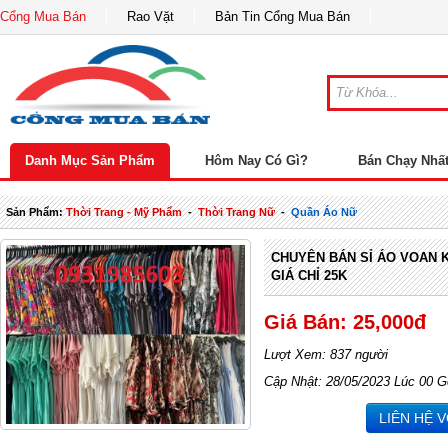
Cổng Mua Bán
Rao Vặt
Bản Tin Cổng Mua Bán
Danh Mục Sản Phẩm
Hôm Nay Có Gì?
Bán Chạy Nhấ
Sản Phẩm:
Thời Trang - Mỹ Phẩm
-
Thời Trang Nữ
-
Quần Áo Nữ
CHUYÊN BÁN SỈ ÁO VOAN K
GIÁ CHỈ 25K
Giá Bán: 25,000đ
Lượt Xem: 837 người
Cập Nhật: 28/05/2023 Lúc 00 G
LIÊN HỆ 