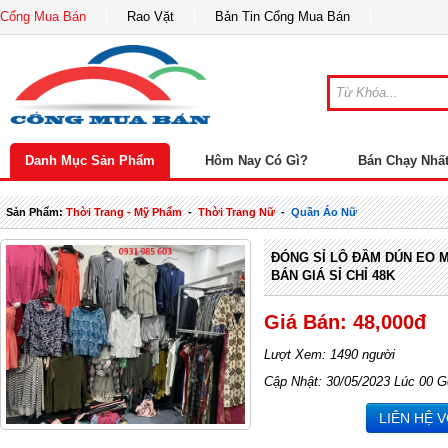
Cổng Mua Bán
Rao Vặt
Bản Tin Cổng Mua Bán
Danh Mục Sản Phẩm
Hôm Nay Có Gì?
Bán Chạy Nhấ
Sản Phẩm:
Thời Trang - Mỹ Phẩm
-
Thời Trang Nữ
-
Quần Áo Nữ
ĐÓNG SỈ LÔ ĐẦM DÚN EO 
BÁN GIÁ SỈ CHỈ 48K
Giá Bán: 48,000đ
Lượt Xem: 1490 người
Cập Nhật: 30/05/2023 Lúc 00 G
LIÊN HỆ 