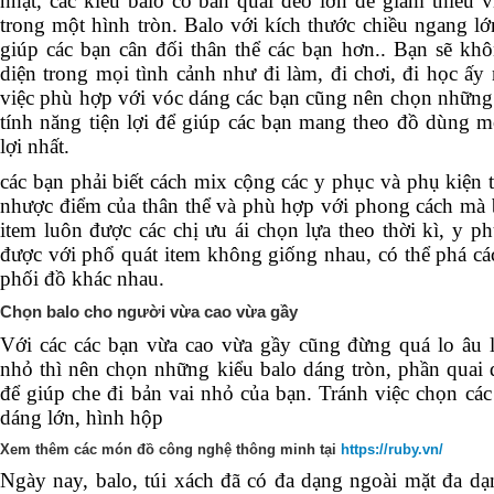
nhật, các kiểu balo có bản quai đeo lớn để giảm thiểu 
trong một hình tròn. Balo với kích thước chiều ngang lớ
giúp các bạn cân đối thân thể các bạn hơn.. Bạn sẽ khô
diện trong mọi tình cảnh như đi làm, đi chơi, đi học ấy
việc phù hợp với vóc dáng các bạn cũng nên chọn những 
tính năng tiện lợi để giúp các bạn mang theo đồ dùng mộ
lợi nhất.
các bạn phải biết cách mix cộng các y phục và phụ kiện t
nhược điểm của thân thể và phù hợp với phong cách mà b
item luôn được các chị ưu ái chọn lựa theo thời kì, y p
được với phổ quát item không giống nhau, có thể phá cá
phối đồ khác nhau.
Chọn balo cho người vừa cao vừa gầy
Với các các bạn vừa cao vừa gầy cũng đừng quá lo âu l
nhỏ thì nên chọn những kiểu balo dáng tròn, phần quai 
để giúp che đi bản vai nhỏ của bạn. Tránh việc chọn cá
dáng lớn, hình hộp
Xem thêm các món đồ công nghệ thông minh tại
https://ruby.vn/
Ngày nay, balo, túi xách đã có đa dạng ngoài mặt đa 