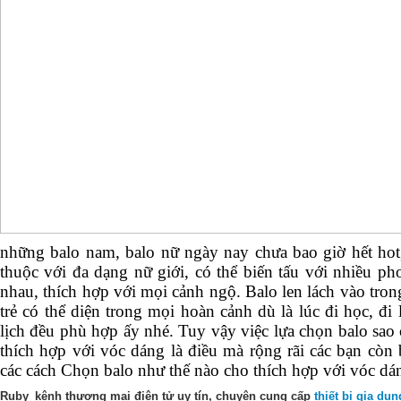
những balo nam, balo nữ ngày nay chưa bao giờ hết hot,
thuộc với đa dạng nữ giới, có thể biến tấu với nhiều p
nhau, thích hợp với mọi cảnh ngộ. Balo len lách vào tron
trẻ có thể diện trong mọi hoàn cảnh dù là lúc đi học, đi 
lịch đều phù hợp ấy nhé. Tuy vậy việc lựa chọn balo sao
thích hợp với vóc dáng là điều mà rộng rãi các bạn cò
các cách Chọn balo như thế nào cho thích hợp với vóc dá
Ruby_kênh thương mại điện tử uy tín, chuyên cung cấp
thiết bị gia dụ