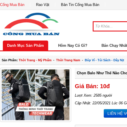
Cổng Mua Bán
Rao Vặt
Bản Tin Cổng Mua Bán
Danh Mục Sản Phẩm
Hôm Nay Có Gì?
Bán Chạy Nhấ
Sản Phẩm:
Thời Trang - Mỹ Phẩm
-
Thời Trang Nam
-
Bóp Ví - Túi Sách - Dây Nịt
Chọn Balo Như Thế Nào Ch
Giá Bán: 10đ
Lượt Xem: 2585 người
Cập Nhật: 22/05/2021 Lúc 06 G
LIÊN HỆ 